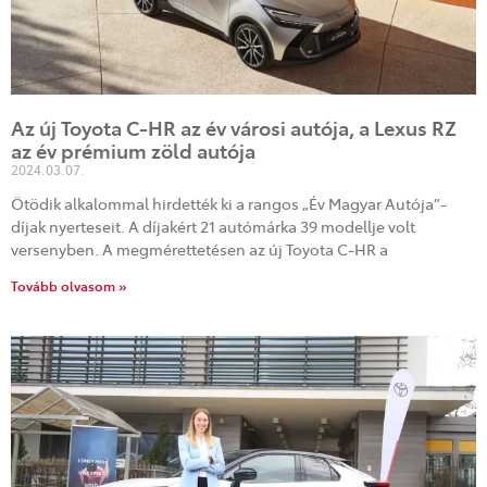
Az új Toyota C-HR az év városi autója, a Lexus RZ
az év prémium zöld autója
2024.03.07.
Ötödik alkalommal hirdették ki a rangos „Év Magyar Autója”-
díjak nyerteseit. A díjakért 21 autómárka 39 modellje volt
versenyben. A megmérettetésen az új Toyota C-HR a
Tovább olvasom »