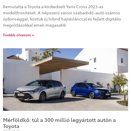
Bemutatta a Toyota a közkedvelt Yaris Cross 2023-as
modellfrissítését. A népszerű városi szabadidő-autó számos
újdonsággal, köztük új hibrid hajtáslánccal és fejlett digitális
megoldásokkal emeli magasabb
Tovább olvasom »
Mérföldkő: túl a 300 millió legyártott autón a
Toyota