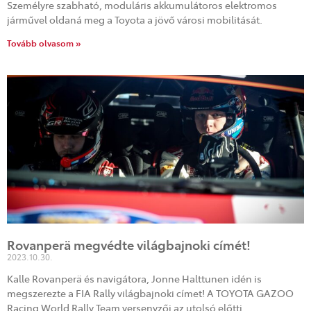
Személyre szabható, moduláris akkumulátoros elektromos
járművel oldaná meg a Toyota a jövő városi mobilitását.
Tovább olvasom »
Rovanperä megvédte világbajnoki címét!
2023.10.30.
Kalle Rovanperä és navigátora, Jonne Halttunen idén is
megszerezte a FIA Rally világbajnoki címet! A TOYOTA GAZOO
Racing World Rally Team versenyzői az utolsó előtti