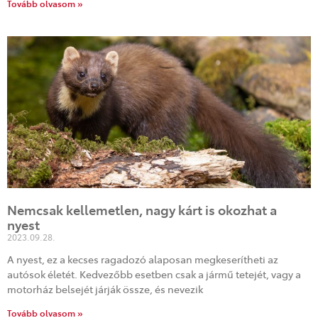
Tovább olvasom »
Nemcsak kellemetlen, nagy kárt is okozhat a
nyest
2023.09.28.
A nyest, ez a kecses ragadozó alaposan megkeserítheti az
autósok életét. Kedvezőbb esetben csak a jármű tetejét, vagy a
motorház belsejét járják össze, és nevezik
Tovább olvasom »