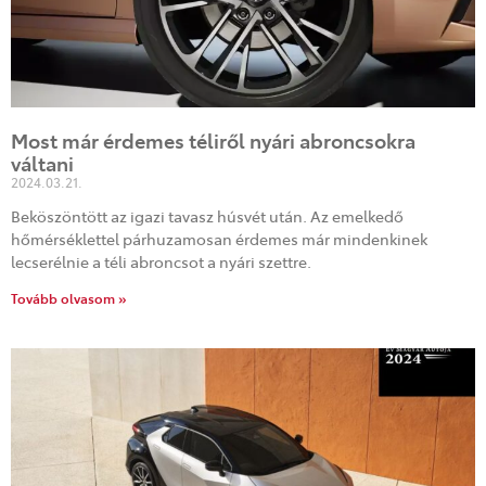
Most már érdemes téliről nyári abroncsokra
váltani
2024.03.21.
Beköszöntött az igazi tavasz húsvét után. Az emelkedő
hőmérséklettel párhuzamosan érdemes már mindenkinek
lecserélnie a téli abroncsot a nyári szettre.
Tovább olvasom »