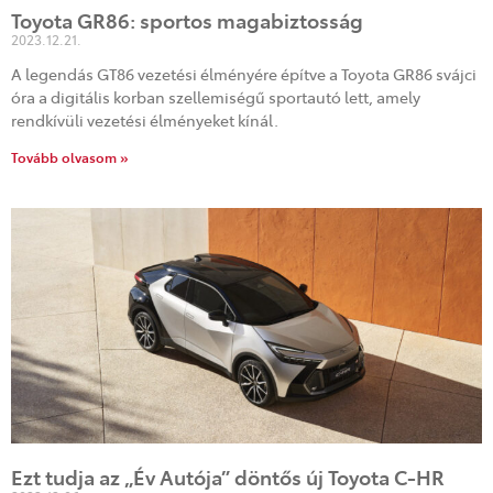
Toyota GR86: sportos magabiztosság
2023.12.21.
A legendás GT86 vezetési élményére építve a Toyota GR86 svájci
óra a digitális korban szellemiségű sportautó lett, amely
rendkívüli vezetési élményeket kínál.
Tovább olvasom »
Ezt tudja az „Év Autója” döntős új Toyota C-HR