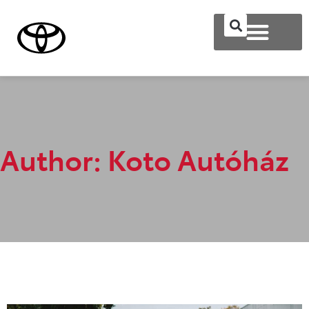
Author:
Koto Autóház