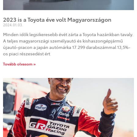
2023 is a Toyota éve volt Magyarországon
2024.01.03.
Minden idők legsikeresebb évét zárta a Toyota hazánkban tavaly.
A teljes magyarországi személyautó és kishaszongépjármű
újautó-piacon a japán autómárka 17.299 darabszámmal 13,5%-
os piaci részesedést ért
Tovább olvasom »