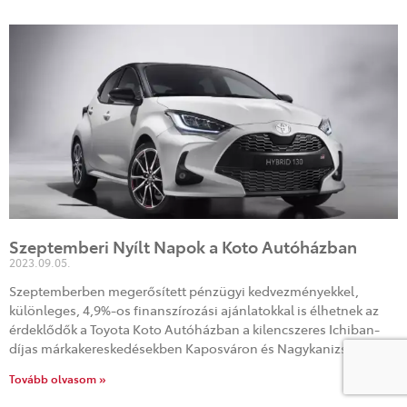
Szeptemberi Nyílt Napok a Koto Autóházban
2023.09.05.
Szeptemberben megerősített pénzügyi kedvezményekkel,
különleges, 4,9%-os finanszírozási ajánlatokkal is élhetnek az
érdeklődők a Toyota Koto Autóházban a kilencszeres Ichiban-
díjas márkakereskedésekben Kaposváron és Nagykanizsán.
Tovább olvasom »