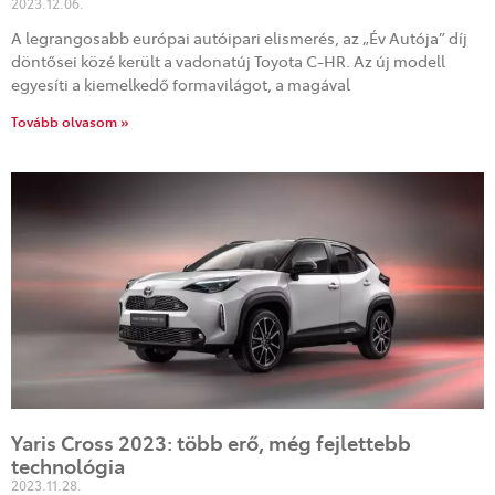
2023.12.06.
A legrangosabb európai autóipari elismerés, az „Év Autója” díj
döntősei közé került a vadonatúj Toyota C-HR. Az új modell
egyesíti a kiemelkedő formavilágot, a magával
Tovább olvasom »
Yaris Cross 2023: több erő, még fejlettebb
technológia
2023.11.28.