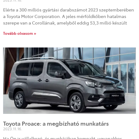
2023.11.16.
Elérte a 300 milliós gyártási darabszámot 2023 szeptemberében
a Toyota Motor Corporation. A jeles mérföldkőben hatalmas
szerepe van a Corollának, amelyből eddig 53,3 millió készült
Tovább olvasom »
Toyota Proace: a megbízható munkatárs
2023.11.16.
Ha Ön is vállalkozó, és munkájában kompakt, ugyanakkor