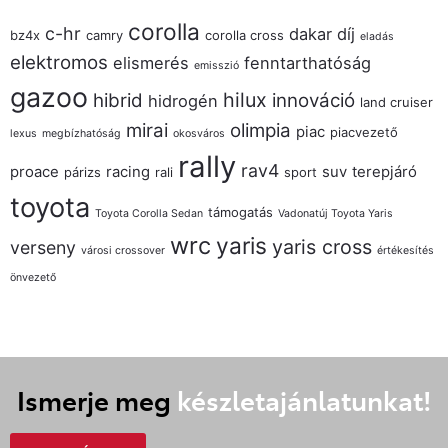
corolla
c-hr
dakar
díj
bz4x
camry
corolla cross
eladás
elektromos
elismerés
fenntarthatóság
emisszió
gazoo
hilux
hibrid
innováció
hidrogén
land cruiser
mirai
olimpia
piac
piacvezető
lexus
megbízhatóság
okosváros
rally
rav4
proace
racing
suv
terepjáró
párizs
rali
sport
toyota
támogatás
Toyota Corolla Sedan
Vadonatúj Toyota Yaris
wrc
yaris
yaris cross
verseny
városi crossover
értékesítés
önvezető
Ismerje meg
készletajánlatunkat!