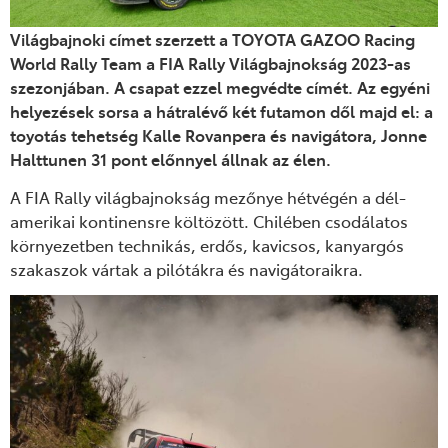
Világbajnoki címet szerzett a TOYOTA GAZOO Racing
World Rally Team a FIA Rally Világbajnokság 2023-as
szezonjában. A csapat ezzel megvédte címét. Az egyéni
helyezések sorsa a hátralévő két futamon dől majd el: a
toyotás tehetség Kalle Rovanpera és navigátora, Jonne
Halttunen 31 pont előnnyel állnak az élen.
A FIA Rally világbajnokság mezőnye hétvégén a dél-
amerikai kontinensre költözött. Chilében csodálatos
környezetben technikás, erdős, kavicsos, kanyargós
szakaszok vártak a pilótákra és navigátoraikra.