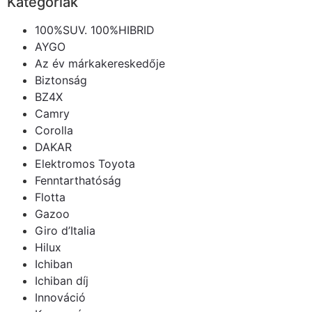
Kategóriák
100%SUV. 100%HIBRID
AYGO
Az év márkakereskedője
Biztonság
BZ4X
Camry
Corolla
DAKAR
Elektromos Toyota
Fenntarthatóság
Flotta
Gazoo
Giro d’Italia
Hilux
Ichiban
Ichiban díj
Innováció