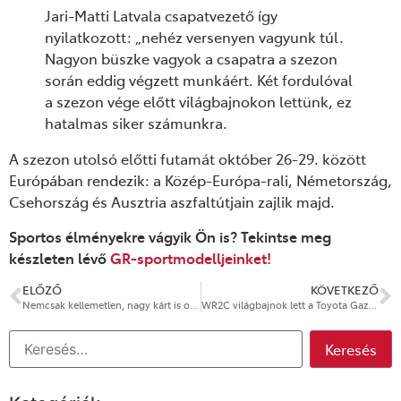
Jari-Matti Latvala csapatvezető így
nyilatkozott: „nehéz versenyen vagyunk túl.
Nagyon büszke vagyok a csapatra a szezon
során eddig végzett munkáért. Két fordulóval
a szezon vége előtt világbajnokon lettünk, ez
hatalmas siker számunkra.
A szezon utolsó előtti futamát október 26-29. között
Európában rendezik: a Közép-Európa-rali, Németország,
Csehország és Ausztria aszfaltútjain zajlik majd.
Sportos élményekre vágyik Ön is? Tekintse meg
készleten lévő
GR-sportmodelljeinket!
ELŐZŐ
KÖVETKEZŐ
Nemcsak kellemetlen, nagy kárt is okozhat a nyest
WR2C világbajnok lett a Toyota Gazoo Racing