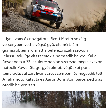
Elfyn Evans és navigátora, Scott Martin sokáig
versenyben volt a végső győzelemért, ám
gumiproblémáik miatt a befejező szakaszokon
lelassultak, így visszaestek a harmadik helyre. Kalle
Rovanperä a 23. születésnapján szerezte meg a szezon
hatodik Power Stage-győzelmét, végül két pont
lemaradással zárt Evansszel szemben, és negyedik lett.
A Takamoto Katsuta és Aaron Johnston páros pedig az
ötödik helyen zárt.