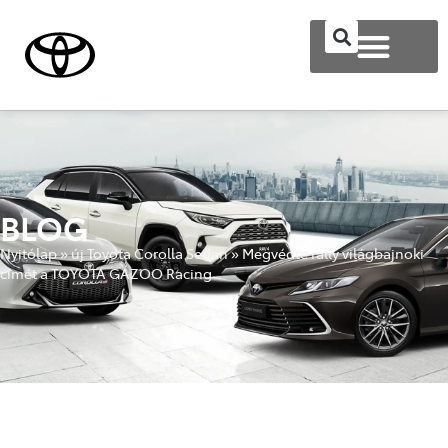
BLOG
Nyitólap
»
új Toyota Corolla Sedan
»
Megvédte rally világbajnoki
címét a TOYOTA GAZOO Racing