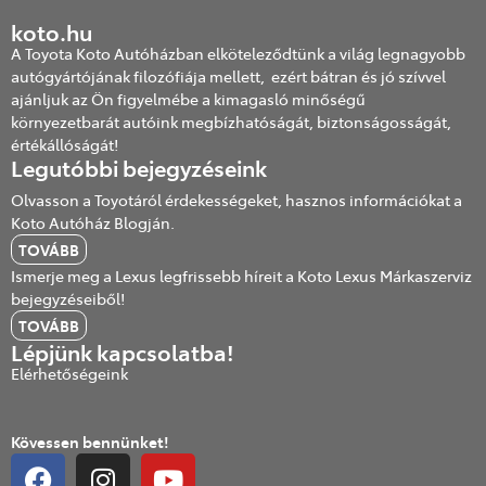
koto.hu
A Toyota Koto Autóházban elköteleződtünk a világ legnagyobb
autógyártójának filozófiája mellett, ezért bátran és jó szívvel
ajánljuk az Ön figyelmébe a kimagasló minőségű
környezetbarát autóink megbízhatóságát, biztonságosságát,
értékállóságát!
Legutóbbi bejegyzéseink
Olvasson a Toyotáról érdekességeket, hasznos információkat a
Koto Autóház Blogján.
TOVÁBB
Ismerje meg a Lexus legfrissebb híreit a Koto Lexus Márkaszerviz
bejegyzéseiből!
TOVÁBB
Lépjünk kapcsolatba!
Elérhetőségeink
Kövessen bennünket!