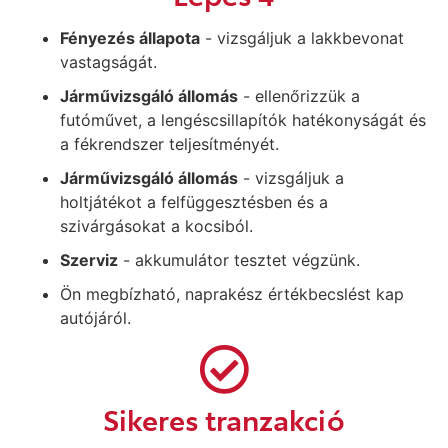
Fényezés állapota
- vizsgáljuk a lakkbevonat
vastagságát.
Járművizsgáló állomás
- ellenőrizzük a
futóművet, a lengéscsillapítók hatékonyságát és
a fékrendszer teljesítményét.
Járművizsgáló állomás
- vizsgáljuk a
holtjátékot a felfüggesztésben és a
szivárgásokat a kocsiból.
Szerviz
- akkumulátor tesztet végzünk.
Ön megbízható, naprakész értékbecslést kap
autójáról.
Sikeres tranzakció