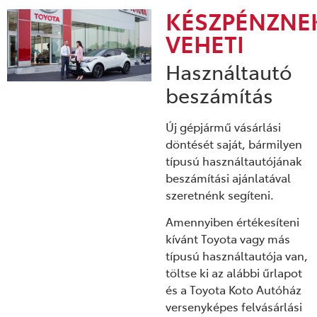
KÉSZPÉNZNE
VEHETI
Használtautó
beszámítás
Új gépjármű vásárlási
döntését saját, bármilyen
típusú használtautójának
beszámítási ajánlatával
szeretnénk segíteni.
Amennyiben értékesíteni
kívánt Toyota vagy más
típusú használtautója van,
töltse ki az alábbi űrlapot
és a Toyota Koto Autóház
versenyképes felvásárlási