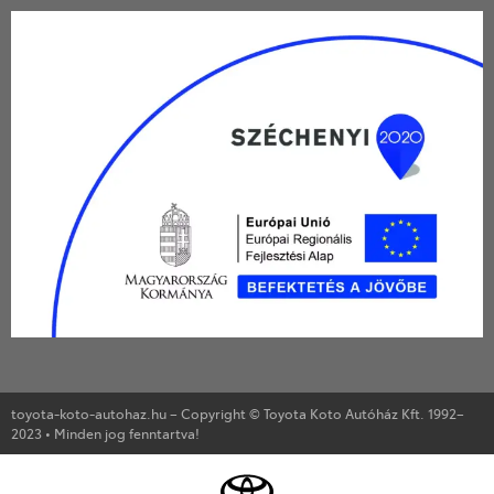
toyota-koto-autohaz.hu – Copyright © Toyota Koto Autóház Kft. 1992–
2023 • Minden jog fenntartva!