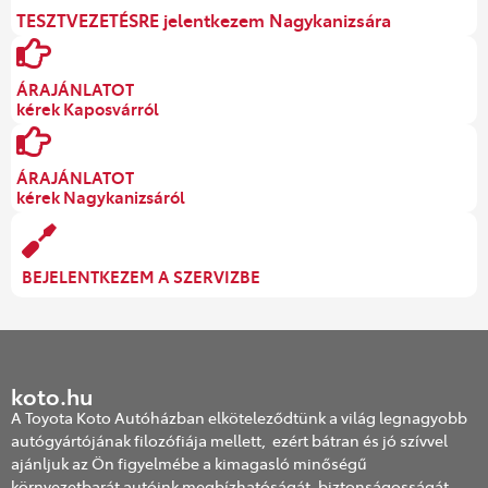
TESZTVEZETÉSRE jelentkezem Nagykanizsára
ÁRAJÁNLATOT
kérek Kaposvárról
ÁRAJÁNLATOT
kérek Nagykanizsáról
BEJELENTKEZEM A SZERVIZBE
koto.hu
A Toyota Koto Autóházban elköteleződtünk a világ legnagyobb
autógyártójának filozófiája mellett, ezért bátran és jó szívvel
ajánljuk az Ön figyelmébe a kimagasló minőségű
környezetbarát autóink megbízhatóságát, biztonságosságát,