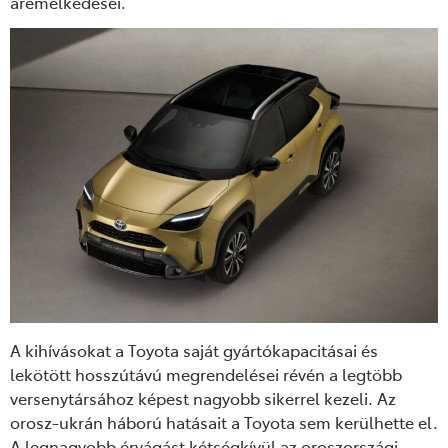
áremelkedései
.
A
kihívásokat a Toyota saját gyártókapacitásai és
lekötött hosszútávú megrendelései révén a legtöbb
versenytársához képest nagyobb sikerrel kezeli.
A
z
orosz-ukrán háború hatásait
a
Toyota sem kerülhette el.
A legnagyobb érvágást kétségkívül az oroszországi