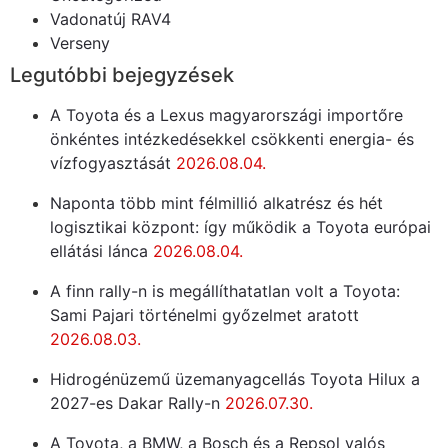
Vadonatúj RAV4
Verseny
Legutóbbi bejegyzések
A Toyota és a Lexus magyarországi importőre
önkéntes intézkedésekkel csökkenti energia- és
vízfogyasztását
2026.08.04.
Naponta több mint félmillió alkatrész és hét
logisztikai központ: így működik a Toyota európai
ellátási lánca
2026.08.04.
A finn rally-n is megállíthatatlan volt a Toyota:
Sami Pajari történelmi győzelmet aratott
2026.08.03.
Hidrogénüzemű üzemanyagcellás Toyota Hilux a
2027-es Dakar Rally-n
2026.07.30.
A Toyota, a BMW, a Bosch és a Repsol valós