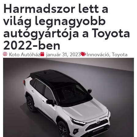
Harmadszor lett a
világ legnagyobb
autógyártója a Toyota
2022-ben
Koto Autóház
január 31, 2023
Innováció
,
Toyota