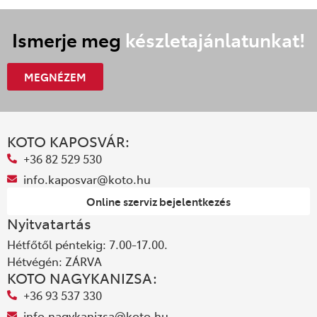
Ismerje meg
készletajánlatunkat!
MEGNÉZEM
KOTO KAPOSVÁR:
+36 82 529 530
info.kaposvar@koto.hu
Online szerviz bejelentkezés
Nyitvatartás
Hétfőtől péntekig: 7.00-17.00.
Hétvégén: ZÁRVA
KOTO NAGYKANIZSA:
+36 93 537 330
info.nagykanizsa@koto.hu