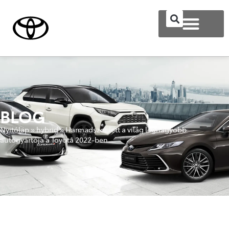
BLOG
Nyitólap
»
hybrid
»
Harmadszor lett a világ legnagyobb
autógyártója a Toyota 2022-ben