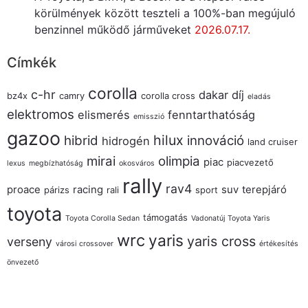
körülmények között teszteli a 100%-ban megújuló
benzinnel működő járműveket
2026.07.17.
Címkék
corolla
c-hr
dakar
díj
bz4x
camry
corolla cross
eladás
elektromos
elismerés
fenntarthatóság
emisszió
gazoo
hilux
hibrid
innováció
hidrogén
land cruiser
mirai
olimpia
piac
piacvezető
lexus
megbízhatóság
okosváros
rally
rav4
proace
racing
suv
terepjáró
párizs
rali
sport
toyota
támogatás
Toyota Corolla Sedan
Vadonatúj Toyota Yaris
wrc
yaris
yaris cross
verseny
városi crossover
értékesítés
önvezető