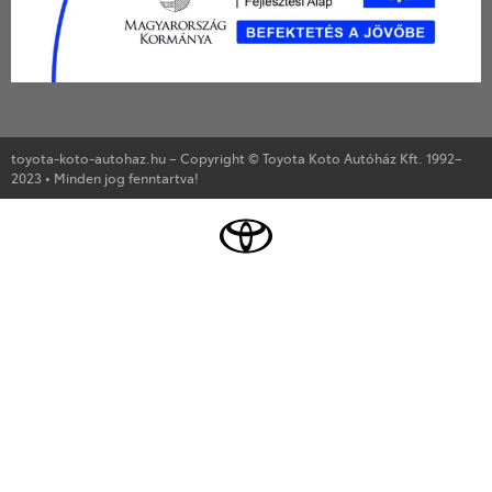
toyota-koto-autohaz.hu – Copyright © Toyota Koto Autóház Kft. 1992–
2023 • Minden jog fenntartva!