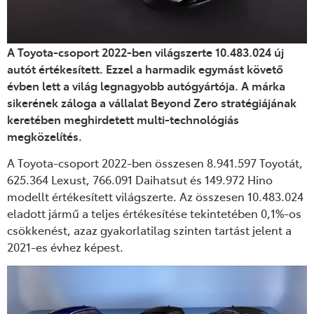
A
Toyota-
c
soport 2022-ben világszerte 10.483.024 új
autót értékesített.
E
zzel
a
harmadik egymást követő
évben lett a világ legnagyobb autógyártója.
A márka
sikerének záloga a vállalat Beyond Zero stratégiájának
keretében meghirdetett multi-technológiás
megközelítés.
A Toyota-
c
soport 2022-ben összesen 8.941.597 Toyot
át
,
625.364 Lexus
t
, 766.091 Daihatsu
t
és 149.972
Hino
modellt értékesített világszerte.
Az összesen
10.483.024
eladott jármű a
teljes értékesítése tekintetében 0,1%-os
csökkenést, azaz gyakorlatilag szinten tartást jelent a
2021-es évhez képest.