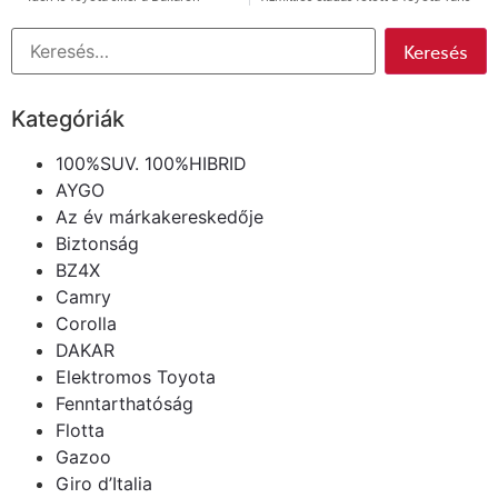
Kategóriák
100%SUV. 100%HIBRID
AYGO
Az év márkakereskedője
Biztonság
BZ4X
Camry
Corolla
DAKAR
Elektromos Toyota
Fenntarthatóság
Flotta
Gazoo
Giro d’Italia