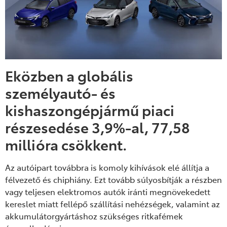
Eközben
a globális
személyautó- és
kishaszongépjármű piaci
részesedése 3,9%-al, 77,58
millióra
csökkent
.
Az autóipart
továbbra is komoly kihívások elé állítja a
félvezető és chiphiány.
Ezt
tovább súlyosbít
ják
a részben
vagy teljesen elektromos autók iránti megnövekedett
kereslet miatt fellépő szállítási nehézségek,
valamint
az
akkumulátorgyártáshoz szükséges ritkafémek