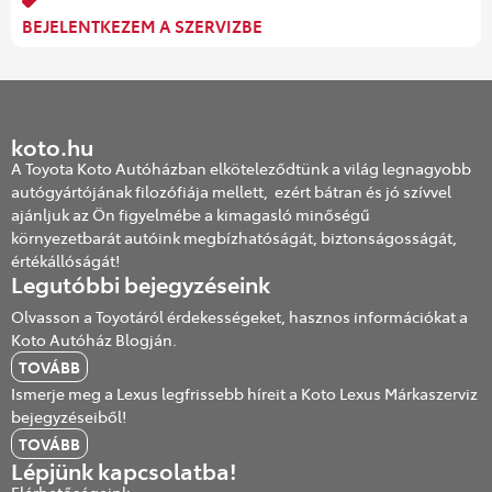
BEJELENTKEZEM A SZERVIZBE
koto.hu
A Toyota Koto Autóházban elköteleződtünk a világ legnagyobb
autógyártójának filozófiája mellett, ezért bátran és jó szívvel
ajánljuk az Ön figyelmébe a kimagasló minőségű
környezetbarát autóink megbízhatóságát, biztonságosságát,
értékállóságát!
Legutóbbi bejegyzéseink
Olvasson a Toyotáról érdekességeket, hasznos információkat a
Koto Autóház Blogján.
TOVÁBB
Ismerje meg a Lexus legfrissebb híreit a Koto Lexus Márkaszerviz
bejegyzéseiből!
TOVÁBB
Lépjünk kapcsolatba!
Elérhetőségeink