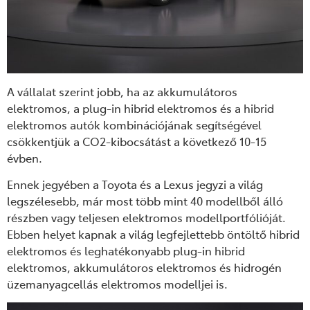
A
vállalat
szerint jobb, ha az akkumulátoros
elektromos, a plug-in hibrid elektromos és a hibrid
elektromos autók kombinációjának segítségével
csökkentjük a CO
2
-kibocsátást a következő 10-15
évben.
Ennek jegyében a Toyota és a Lexus jegyzi a világ
legszélesebb, már most több mint 40 modellből álló
részben vagy teljesen elektromos modellportf
ó
lióját.
Ebben
helyet kapnak a világ legfejlettebb öntöltő hibrid
elektromos és leghatékonyabb plug-in hibrid
elektromos, akkumulátoros elektromos és hidrogén
üzemanyagcellás elektromos modelljei
is.