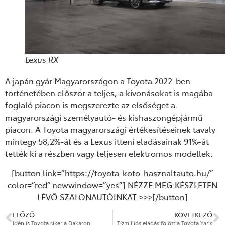
Lexus RX
A
japán gyár
Magyarországon a Toyota 2022-ben
történetében először a teljes, a kivonásokat is magába
foglaló piacon is megszerezte az elsőséget a
magyarországi személyautó- és kishaszongépjármű
piacon. A Toyota magyarországi értékesítéseinek tavaly
mintegy 58,2%-át és a Lexus itteni eladásainak 91%-át
tették ki a részben vagy teljesen elektromos modellek.
[button link=”https://toyota-koto-hasznaltauto.hu/”
color=”red” newwindow=”yes”] NÉZZE MEG KÉSZLETEN
LÉVŐ SZALONAUTÓINKAT >>>[/button]
ELŐZŐ
KÖVETKEZŐ
Idén is Toyota siker a Dakaron
Tízmilliós eladás fölött a Toyota Yaris