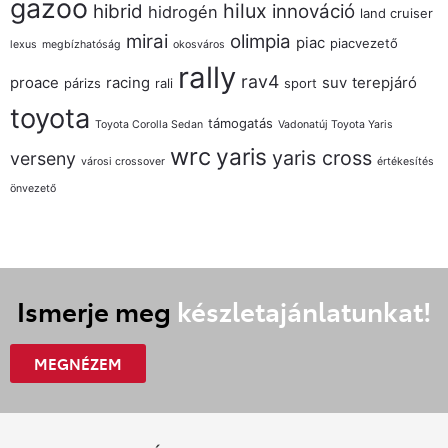
gazoo
hilux
hibrid
innováció
hidrogén
land cruiser
mirai
olimpia
piac
piacvezető
lexus
megbízhatóság
okosváros
rally
rav4
proace
racing
suv
terepjáró
párizs
rali
sport
toyota
támogatás
Toyota Corolla Sedan
Vadonatúj Toyota Yaris
wrc
yaris
yaris cross
verseny
városi crossover
értékesítés
önvezető
Ismerje meg
készletajánlatunkat!
MEGNÉZEM