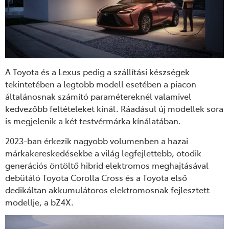
A Toyota és a Lexus pedig a szállítási készségek
tekintetében a legtöbb modell esetében a piacon
általánosnak számító paramétereknél valamivel
kedvezőbb feltételeket kínál.
R
áadásul új modellek sora
is megjelenik a két testvérmárka kínálatában.
2023-ban érkezik nagyobb volumenben a hazai
márkakereskedésekbe a világ legfejlettebb, ötödik
generációs öntöltő hibrid elektromos meghajtásával
debütáló Toyota Corolla Cross és a Toyota első
dedikáltan akkumulátoros elektromosnak fejlesztett
modellje, a bZ4X.