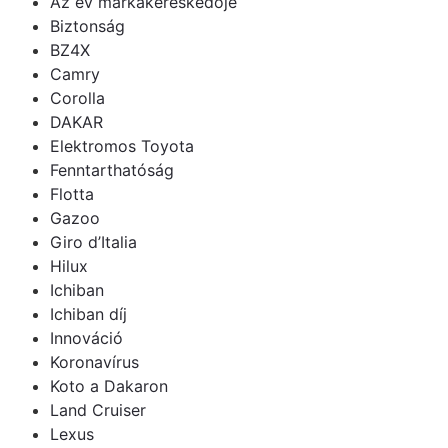
Az év márkakereskedője
Biztonság
BZ4X
Camry
Corolla
DAKAR
Elektromos Toyota
Fenntarthatóság
Flotta
Gazoo
Giro d’Italia
Hilux
Ichiban
Ichiban díj
Innováció
Koronavírus
Koto a Dakaron
Land Cruiser
Lexus