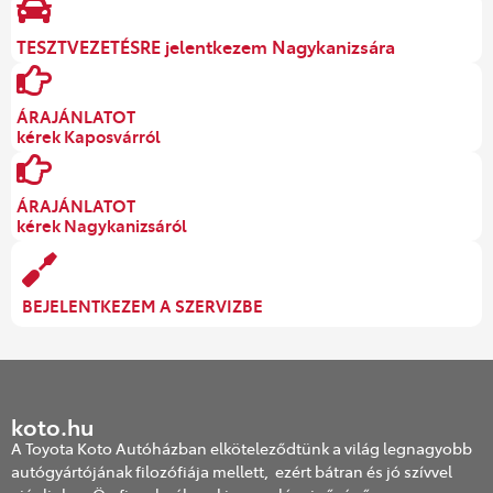
TESZTVEZETÉSRE jelentkezem Nagykanizsára
ÁRAJÁNLATOT
kérek Kaposvárról
ÁRAJÁNLATOT
kérek Nagykanizsáról
BEJELENTKEZEM A SZERVIZBE
koto.hu
A Toyota Koto Autóházban elköteleződtünk a világ legnagyobb
autógyártójának filozófiája mellett, ezért bátran és jó szívvel