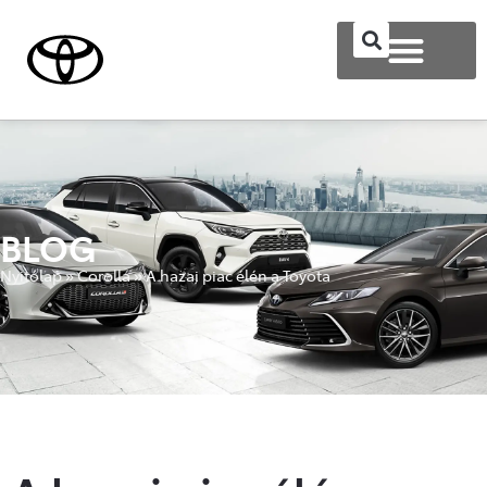
BLOG
Nyitólap
»
Corolla
»
A hazai piac élén a Toyota