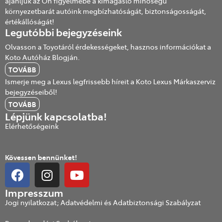
ajánljuk az Ön figyelmébe a kimagasló minőségű
környezetbarát autóink megbízhatóságát, biztonságosságát,
értékállóságát!
Legutóbbi bejegyzéseink
Olvasson a Toyotáról érdekességeket, hasznos információkat a
Koto Autóház Blogján.
TOVÁBB
Ismerje meg a Lexus legfrissebb híreit a Koto Lexus Márkaszerviz
bejegyzéseiből!
TOVÁBB
Lépjünk kapcsolatba!
Elérhetőségeink
Kövessen bennünket!
Impresszum
Jogi nyilatkozat; Adatvédelmi és Adatbiztonsági Szabályzat