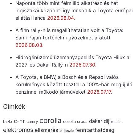
Naponta több mint félmillió alkatrész és hét
logisztikai központ: így működik a Toyota európai
ellátási lánca
2026.08.04.
A finn rally-n is megállíthatatlan volt a Toyota:
Sami Pajari történelmi győzelmet aratott
2026.08.03.
Hidrogénüzemű üzemanyagcellás Toyota Hilux a
2027-es Dakar Rally-n
2026.07.30.
A Toyota, a BMW, a Bosch és a Repsol valós
körülmények között teszteli a 100%-ban megújuló
benzinnel működő járműveket
2026.07.17.
Címkék
corolla
c-hr
dakar
díj
bz4x
camry
corolla cross
eladás
elektromos
elismerés
fenntarthatóság
emisszió