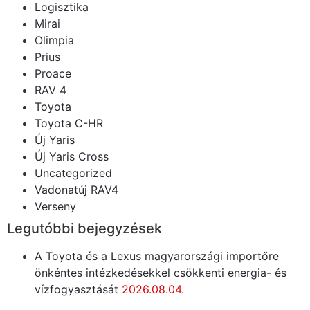
Logisztika
Mirai
Olimpia
Prius
Proace
RAV 4
Toyota
Toyota C-HR
Új Yaris
Új Yaris Cross
Uncategorized
Vadonatúj RAV4
Verseny
Legutóbbi bejegyzések
A Toyota és a Lexus magyarországi importőre
önkéntes intézkedésekkel csökkenti energia- és
vízfogyasztását
2026.08.04.