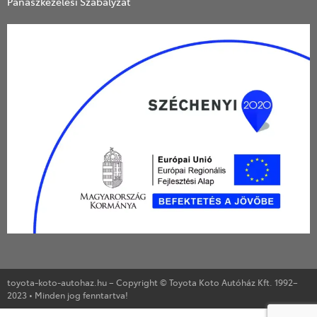
Panaszkezelési Szabályzat
toyota-koto-autohaz.hu – Copyright © Toyota Koto Autóház Kft. 1992–
2023 • Minden jog fenntartva!