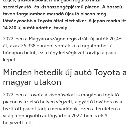
személyautó- és kishaszongépjármű piac
o
n. A hosszú
távon forgalomban maradó újautó piacon még
látványosabb a Toyota által elért siker.
A japán márka
itt
14.810 új autó
t adott el tavaly.
2022-ben a Magyarországon regisztrált új autók 20,4%-
át, azaz 26.338
darabot
vontak ki a forgalomból 7
hónapon belül,
ez a tény
kétségkívül torzítja a piaci
képet.
M
inden hetedik új autó Toyota a
magyar utakon
2022-ben a Toyota a kivonásokat is magában foglaló
piacon is az első helyen végzett, a gyártó továbbra is a
tisztított piacot tartja mérvadónak.
Ezen a területen a
világ legnagyobb autógyártója 2022-ben
is első
helyezett lett.