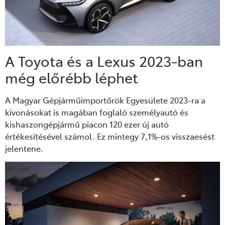
A Toyota és a Lexus 2023-ban
még előrébb léphet
A
Magyar Gépjárműimportőrök Egyesülete 2023-ra a
kivonásokat is magában foglaló személyautó és
kishaszongépjármű piacon 120
ezer
új autó
értékesítésével
számol. Ez mintegy
7,1%-os visszaesés
t
jelentene.