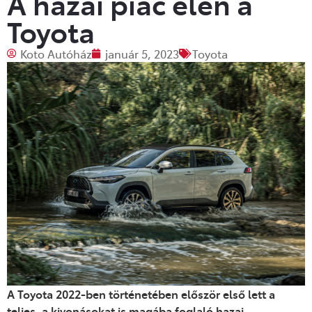
A hazai piac élén a
Toyota
Koto Autóház
január 5, 2023
Toyota
A Toyota 2022-ben történetében először
első lett
a
teljes, a kivonásokat is magába foglaló
hazai