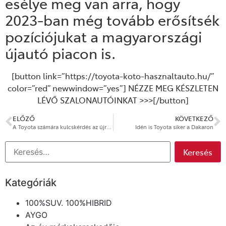
esélye meg van arra, hogy
2023-ban még tovább erősítsék
pozíciójukat a magyarországi
újautó piacon is.
[button link=”https://toyota-koto-hasznaltauto.hu/”
color=”red” newwindow=”yes”] NÉZZE MEG KÉSZLETEN
LÉVŐ SZALONAUTÓINKAT >>>[/button]
ELŐZŐ
KÖVETKEZŐ
A Toyota számára kulcskérdés az újrahasznosítás
Idén is Toyota siker a Dakaron
Kategóriák
100%SUV. 100%HIBRID
AYGO