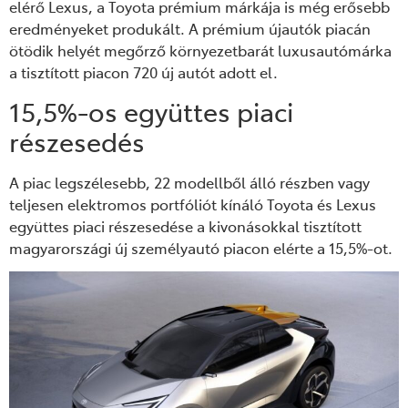
elérő Lexus, a Toyota prémium márkája is még erősebb
eredményeket produkált.
A
prémium újautók piacán
ötödik helyét megőrző környezetbarát luxusautómárka
a tisztított
piacon
720 új autó
t adott el.
15,5%-os együttes piaci
részesedés
A piac legszélesebb, 22 modellből álló részben vagy
teljesen elektromos portf
ó
liót kínáló Toyota és Lexus
együttes piaci részesedése a kivonásokkal tisztított
magyarországi új személyautó piacon elérte a 15,5%-ot.