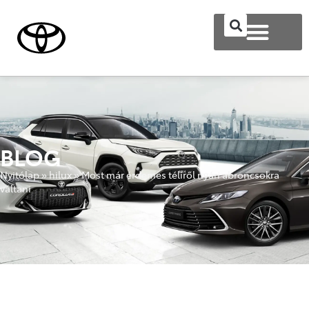
BLOG
Nyitólap
»
hilux
»
Most már érdemes téliről nyári abroncsokra
váltani