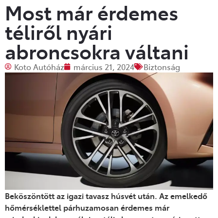
Most már érdemes
téliről nyári
abroncsokra váltani
Koto Autóház
március 21, 2024
Biztonság
Beköszöntött az igazi tavasz húsvét után. Az emelkedő
hőmérséklettel párhuzamosan érdemes már