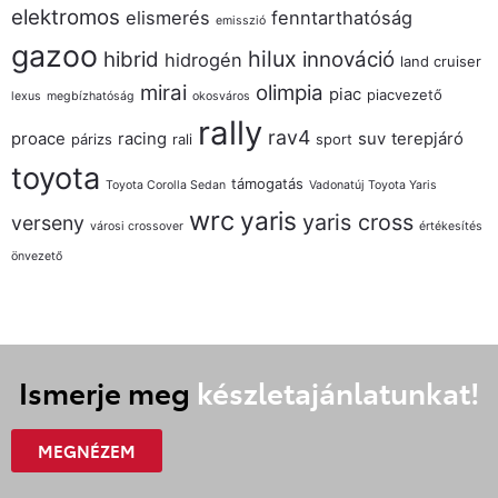
elektromos
elismerés
fenntarthatóság
emisszió
gazoo
hilux
hibrid
innováció
hidrogén
land cruiser
mirai
olimpia
piac
piacvezető
lexus
megbízhatóság
okosváros
rally
rav4
proace
racing
suv
terepjáró
párizs
rali
sport
toyota
támogatás
Toyota Corolla Sedan
Vadonatúj Toyota Yaris
wrc
yaris
yaris cross
verseny
városi crossover
értékesítés
önvezető
Ismerje meg
készletajánlatunkat!
MEGNÉZEM