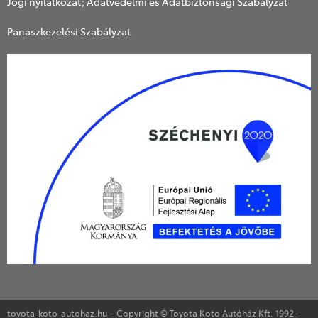
Jogi nyilatkozat; Adatvédelmi és Adatbiztonsági Szabályzat
Panaszkezelési Szabályzat
toyota-koto-autohaz.hu – Copyright © Toyota Koto Autóház Kft. 1992–