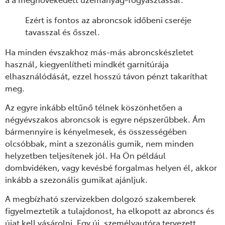
Ezért is fontos az abroncsok időbeni cseréje
tavasszal és ősszel.
Ha minden évszakhoz más-más abroncskészletet
használ, kiegyenlítheti mindkét garnitúrája
elhasználódását, ezzel hosszú távon pénzt takaríthat
meg.
Az egyre inkább eltűnő télnek köszönhetően a
négyévszakos abroncsok is egyre népszerűbbek. Ám
bármennyire is kényelmesek, és összességében
olcsóbbak, mint a szezonális gumik, nem minden
helyzetben teljesítenek jól. Ha Ön például
dombvidéken, vagy kevésbé forgalmas helyen él, akkor
inkább a szezonális gumikat ajánljuk.
A megbízható szervizekben dolgozó szakemberek
figyelmeztetik a tulajdonost, ha elkopott az abroncs és
újat kell vásárolni. Egy új, személyautóra tervezett