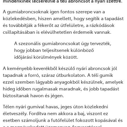
mindenkinek lecserélnie a téli abroncsot a nyári szettre.
A gumiabroncsoknak igen fontos szerepe van a
közlekedésben, hiszen amellett, hogy segítik a tapadást
és továbbítják a fékerőt az útfelületre, a rázkódások
csillapításában is elévülhetetlen érdemeik vannak.
A szezonális gumiabroncsokat úgy tervezték,
hogy jobban teljesítsenek különböző
időjárási körülmények között.
A keményebb keverékből készülő nyári abroncsok jól
tapadnak a forró, száraz útburkolaton. A téli gumik
ezzel szemben lágyabb anyagokból készülnek, amelyek
hideg időben rugalmasak maradnak, és jobb tapadást
biztosítanak havon és jégen.
Télen nyári gumival havas, jeges úton közlekedni
életveszély. Fordítva nem akkora a baj, viszont ez
esetben számoljunk a futófelület fokozott kopásával és
a a megnövekedett üzemanyag-fogyasztással.