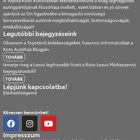
A Toyota Koto Autóházban elköteleződtünk a világ legnagyobb
autógyártójának filozófiája mellett, ezért bátran és jó szívvel
ajánljuk az Ön figyelmébe a kimagasló minőségű
környezetbarát autóink megbízhatóságát, biztonságosságát,
értékállóságát!
Legutóbbi bejegyzéseink
Olvasson a Toyotáról érdekességeket, hasznos információkat a
Koto Autóház Blogján.
TOVÁBB
Ismerje meg a Lexus legfrissebb híreit a Koto Lexus Márkaszerviz
bejegyzéseiből!
TOVÁBB
Lépjünk kapcsolatba!
Elérhetőségeink
Kövessen bennünket!
Impresszum