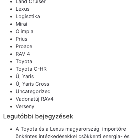
Land Cruiser
Lexus
Logisztika
Mirai
Olimpia
Prius
Proace
RAV 4
Toyota
Toyota C-HR
Új Yaris
Új Yaris Cross
Uncategorized
Vadonatúj RAV4
Verseny
Legutóbbi bejegyzések
A Toyota és a Lexus magyarországi importőre
önkéntes intézkedésekkel csökkenti energia- és