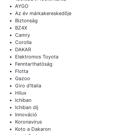
AYGO
Az év márkakereskedője
Biztonság
BZ4X
Camry
Corolla
DAKAR
Elektromos Toyota
Fenntarthatóság
Flotta
Gazoo
Giro d’Italia
Hilux
Ichiban
Ichiban díj
Innováció
Koronavírus
Koto a Dakaron