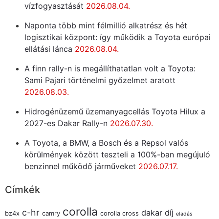
vízfogyasztását
2026.08.04.
Naponta több mint félmillió alkatrész és hét
logisztikai központ: így működik a Toyota európai
ellátási lánca
2026.08.04.
A finn rally-n is megállíthatatlan volt a Toyota:
Sami Pajari történelmi győzelmet aratott
2026.08.03.
Hidrogénüzemű üzemanyagcellás Toyota Hilux a
2027-es Dakar Rally-n
2026.07.30.
A Toyota, a BMW, a Bosch és a Repsol valós
körülmények között teszteli a 100%-ban megújuló
benzinnel működő járműveket
2026.07.17.
Címkék
corolla
c-hr
dakar
díj
bz4x
camry
corolla cross
eladás