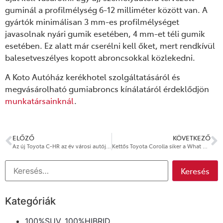
guminál a profilmélység 6-12 milliméter között van. A
gyártók minimálisan 3 mm-es profilmélységet
javasolnak nyári gumik esetében, 4 mm-et téli gumik
esetében. Ez alatt már cserélni kell őket, mert rendkívül
balesetveszélyes kopott abroncsokkal közlekedni.
A Koto Autóház kerékhotel szolgáltatásáról és
megvásárolható gumiabroncs kínálatáról érdeklődjön
munkatársainknál
.
ELŐZŐ
KÖVETKEZŐ
Az új Toyota C-HR az év városi autója, a Lexus RZ az év prémium zöld autója
Kettős Toyota Corolla siker a What Car?-díjátadón
Kategóriák
100%SUV. 100%HIBRID