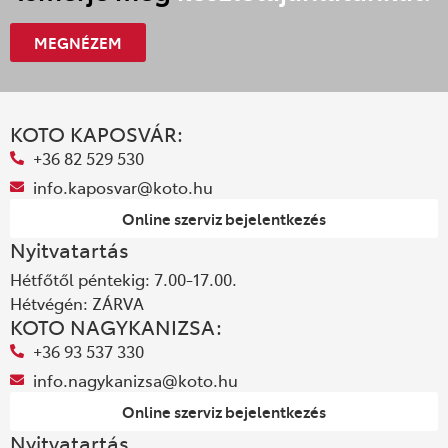
MEGNÉZEM
KOTO KAPOSVÁR:
+36 82 529 530
info.kaposvar@koto.hu
Online szerviz bejelentkezés
Nyitvatartás
Hétfőtől péntekig: 7.00-17.00.
Hétvégén: ZÁRVA
KOTO NAGYKANIZSA:
+36 93 537 330
info.nagykanizsa@koto.hu
Online szerviz bejelentkezés
Nyitvatartás