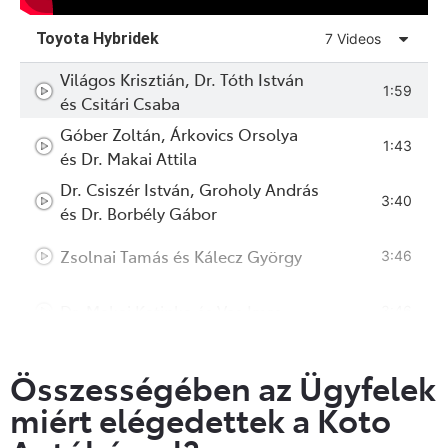
Toyota Hybridek
7 Videos
Világos Krisztián, Dr. Tóth István
1:59
és Csitári Csaba
Góber Zoltán, Árkovics Orsolya
1:43
és Dr. Makai Attila
Dr. Csiszér István, Groholy András
3:40
és Dr. Borbély Gábor
Zsolnai Tamás és Kálecz György
3:46
Dr. Makai Katinka és Vas Imre
3:46
Horváth Péter, Paál Bernadett
3:46
Összességében az Ügyfelek
és Móric József
miért elégedettek a Koto
Rémes Árpád, Potyi Gyula
3:46
és Mezőfi Zoltán