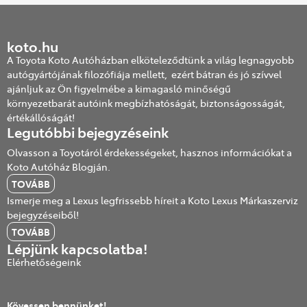
koto.hu
A Toyota Koto Autóházban elköteleződtünk a világ legnagyobb
autógyártójának filozófiája mellett, ezért bátran és jó szívvel
ajánljuk az Ön figyelmébe a kimagasló minőségű
környezetbarát autóink megbízhatóságát, biztonságosságát,
értékállóságát!
Legutóbbi bejegyzéseink
Olvasson a Toyotáról érdekességeket, hasznos információkat a
Koto Autóház Blogján.
TOVÁBB
Ismerje meg a Lexus legfrissebb híreit a Koto Lexus Márkaszerviz
bejegyzéseiből!
TOVÁBB
Lépjünk kapcsolatba!
Elérhetőségeink
Kövessen bennünket!