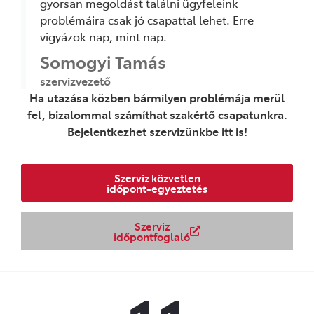
gyorsan megoldást találni ügyfeleink
problémáira csak jó csapattal lehet. Erre
vigyázok nap, mint nap.
Somogyi Tamás
szervizvezető
Ha utazása közben bármilyen problémája merül
fel, bizalommal számíthat szakértő csapatunkra.
Bejelentkezhet szervizünkbe itt is!
Szerviz közvetlen
időpont-egyeztetés
Szerviz
időpontfoglaló