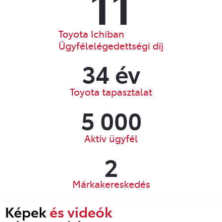
11
Toyota Ichiban
Ügyfélelégedettségi díj
34
 év
Toyota tapasztalat
5 000
Aktív ügyfél
2
Márkakereskedés
Képek
és videók