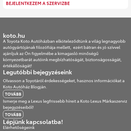
BEJELENTKEZEM A SZERVIZBE
koto.hu
A Toyota Koto Autóházban elköteleződtünk a világ legnagyobb
autógyártójának filozófiája mellett, ezért bátran és jó szívvel
ajánljuk az Ön figyelmébe a kimagasló minőségű
környezetbarát autóink megbízhatóságát, biztonságosságát,
értékállóságát!
Legutóbbi bejegyzéseink
Olvasson a Toyotáról érdekességeket, hasznos információkat a
Koto Autóház Blogján.
TOVÁBB
Ismerje meg a Lexus legfrissebb híreit a Koto Lexus Márkaszerviz
bejegyzéseiből!
TOVÁBB
Lépjünk kapcsolatba!
Elérhetőségeink