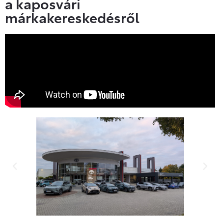
a kaposvári
márkakereskedésről