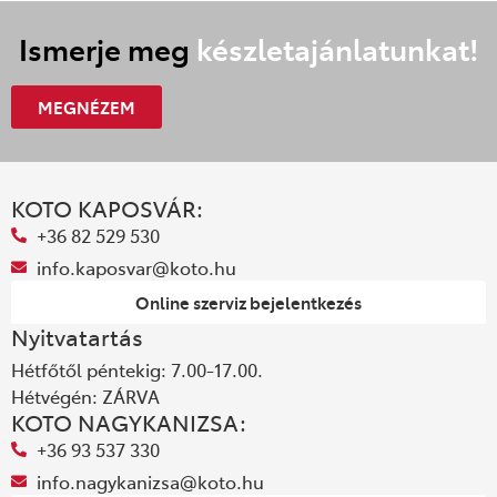
Ismerje meg
készletajánlatunkat!
MEGNÉZEM
KOTO KAPOSVÁR:
+36 82 529 530
info.kaposvar@koto.hu
Online szerviz bejelentkezés
Nyitvatartás
Hétfőtől péntekig: 7.00-17.00.
Hétvégén: ZÁRVA
KOTO NAGYKANIZSA:
+36 93 537 330
info.nagykanizsa@koto.hu