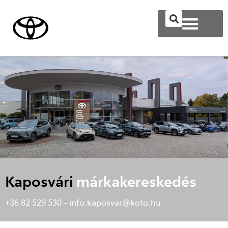
Kaposvári
márkakereskedés
+36 82 529 530 -
info.kaposvar@koto.hu