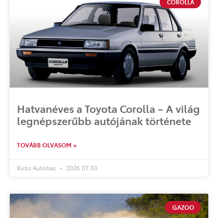
COROLLA
Hatvanéves a Toyota Corolla – A világ
legnépszerűbb autójának története
TOVÁBB OLVASOM »
Koto Autóház
2026.07.03.
GAZOO