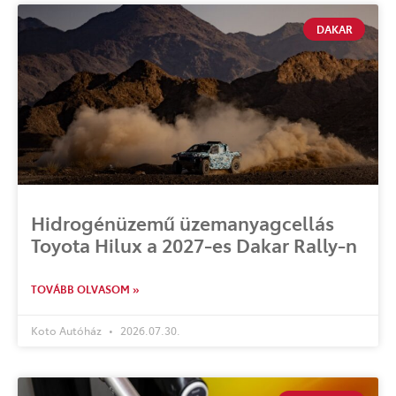
DAKAR
Hidrogénüzemű üzemanyagcellás
Toyota Hilux a 2027-es Dakar Rally-n
TOVÁBB OLVASOM »
Koto Autóház
2026.07.30.