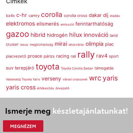
Címkék
corolla
c-hr
dakar
díj
bz4x
camry
corolla cross
eladás
elektromos
elismerés
fenntarthatóság
emisszió
gazoo
hilux
hibrid
innováció
hidrogén
land
mirai
olimpia
piac
cruiser
lexus
megbízhatóság
okosváros
rally
rav4
proace
racing
piacvezető
párizs
rali
sport
toyota
suv
terepjáró
támogatás
Toyota Corolla Sedan
wrc
yaris
verseny
Vadonatúj Toyota Yaris
városi crossover
yaris cross
értékesítés
önvezető
Ismerje meg
készletajánlatunkat!
MEGNÉZEM