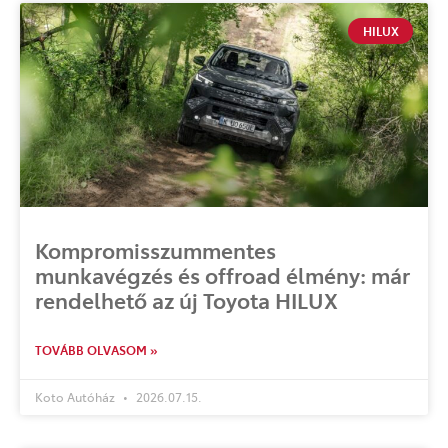
HILUX
Kompromisszummentes
munkavégzés és offroad élmény: már
rendelhető az új Toyota HILUX
TOVÁBB OLVASOM »
Koto Autóház
2026.07.15.