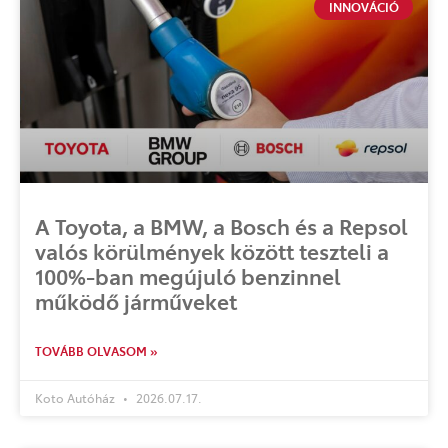
INNOVÁCIÓ
A Toyota, a BMW, a Bosch és a Repsol
valós körülmények között teszteli a
100%-ban megújuló benzinnel
működő járműveket
TOVÁBB OLVASOM »
Koto Autóház
2026.07.17.