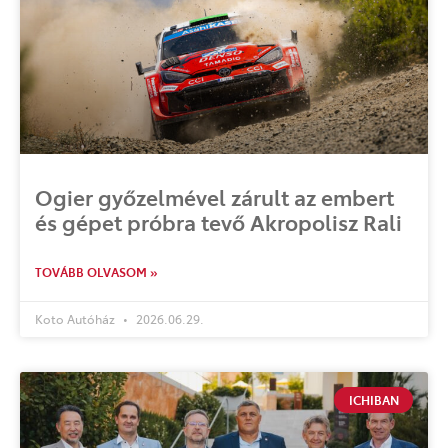
Ogier győzelmével zárult az embert
és gépet próbra tevő Akropolisz Rali
TOVÁBB OLVASOM »
Koto Autóház
2026.06.29.
ICHIBAN