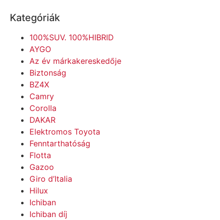
Kategóriák
100%SUV. 100%HIBRID
AYGO
Az év márkakereskedője
Biztonság
BZ4X
Camry
Corolla
DAKAR
Elektromos Toyota
Fenntarthatóság
Flotta
Gazoo
Giro d’Italia
Hilux
Ichiban
Ichiban díj