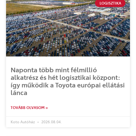
LOGISZTIKA
Naponta több mint félmillió
alkatrész és hét logisztikai központ:
így működik a Toyota európai ellátási
lánca
TOVÁBB OLVASOM »
Koto Autóház
2026.08.04.