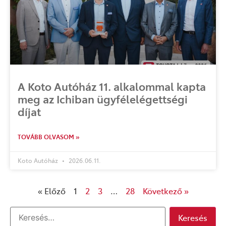
A Koto Autóház 11. alkalommal kapta
meg az Ichiban ügyfélelégettségi
díjat
TOVÁBB OLVASOM »
Koto Autóház
2026.06.11.
« Előző
1
2
3
…
28
Következő »