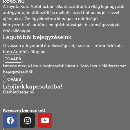
koto.hu
A Toyota Koto Autóházban elköteleződtünk a világ legnagyobb
autógyártójának filozófiája mellett, ezért bátran és jó szívvel
ajánljuk az Ön figyelmébe a kimagasló minőségű
környezetbarát autóink megbízhatóságát, biztonságosságát,
értékállóságát!
Legutóbbi bejegyzéseink
Olvasson a Toyotáról érdekességeket, hasznos információkat a
Koto Autóház Blogján.
TOVÁBB
Ismerje meg a Lexus legfrissebb híreit a Koto Lexus Márkaszerviz
bejegyzéseiből!
TOVÁBB
Lépjünk kapcsolatba!
Elérhetőségeink
Kövessen bennünket!