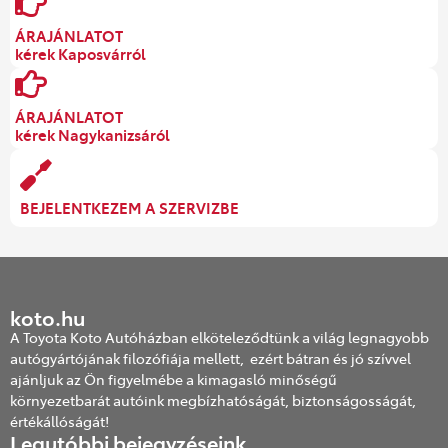
ÁRAJÁNLATOT
kérek Kaposvárról
ÁRAJÁNLATOT
kérek Nagykanizsáról
BEJELENTKEZEM A SZERVIZBE
koto.hu
A Toyota Koto Autóházban elköteleződtünk a világ legnagyobb
autógyártójának filozófiája mellett, ezért bátran és jó szívvel
ajánljuk az Ön figyelmébe a kimagasló minőségű
környezetbarát autóink megbízhatóságát, biztonságosságát,
értékállóságát!
Legutóbbi bejegyzéseink