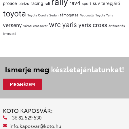
rally
rav4
proace
racing
suv
terepjáró
párizs
rali
sport
toyota
támogatás
Toyota Corolla Sedan
Vadonatúj Toyota Yaris
wrc
yaris
yaris cross
verseny
városi crossover
értékesítés
önvezető
Ismerje meg
készletajánlatunkat!
MEGNÉZEM
KOTO KAPOSVÁR:
+36 82 529 530
info.kaposvar@koto.hu