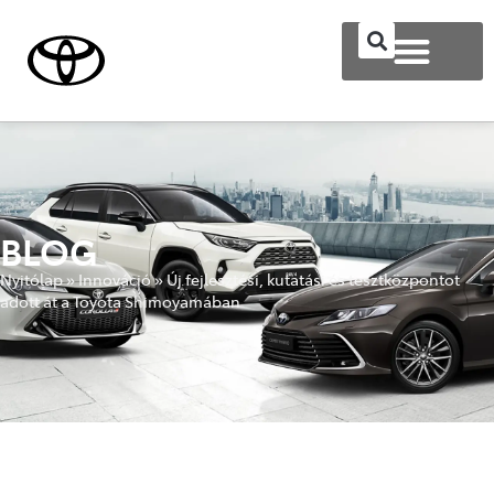
BLOG
Nyitólap
»
Innováció
»
Új fejlesztési, kutatási és tesztközpontot
adott át a Toyota Shimoyamában