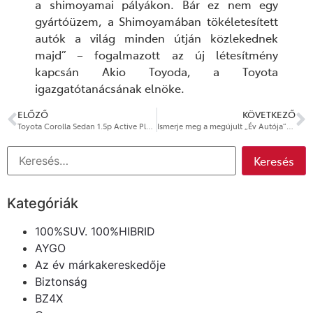
a shimoyamai pályákon. Bár ez nem egy
gyártóüzem, a Shimoyamában tökéletesített
autók a világ minden útján közlekednek
majd” – fogalmazott az új létesítmény
kapcsán Akio Toyoda, a Toyota
igazgatótanácsának elnöke.
ELŐZŐ
KÖVETKEZŐ
Toyota Corolla Sedan 1.5p Active Plus ellenállhatatlan ajánlatban
Ismerje meg a megújult „Év Autója”-díjas Toyota Yarist
Kategóriák
100%SUV. 100%HIBRID
AYGO
Az év márkakereskedője
Biztonság
BZ4X