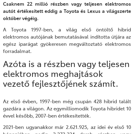
Csaknem
22 millió részben vagy teljesen elektromos
autót értékesített
eddig
a Toyota és Lexus a világ
szerte
október végéig.
A Toyota 1997-ben, a világ első öntöltő hibrid
elektromos autójának bemutatásával indította útjára az
egész iparágat gyökeresen megváltoztató elektromos
forradalmat.
A
zóta is a részben vagy teljesen
elektromos meghajtások
vezető fejlesztőjének számít.
Az első évben, 1997-ben még csupán 428 hibrid talált
gazdára a világon.
A
z
egy
milliomodik Toyota hibrid
et
10
évvel később, 2007-ben
értékesítették
.
2021-ben ugyanakkor már 2.621.925, az idei év első 10