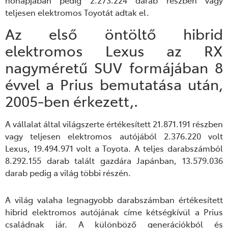
hónapjában pedig 2.273.224 darab részben vagy
teljesen elektromos Toyot
át
adtak el
.
Az első öntöltő hibrid
elektromos Lexus az RX
nagyméretű SUV formájában 8
évvel a Prius bemutatása után,
2005-ben érkezett,.
A vállalat által világszerte értékesített 21.871.191 részben
vagy teljesen elektromos autó
já
ból 2.376.220 volt
Lexus, 19.494.971 volt a Toyota. A teljes darabszámból
8.292.155 darab talált gazdára Japánban, 13.579.036
darab pedig a világ többi részén.
A világ valaha legnagyobb darabszámban értékesített
hibrid elektromos autójának címe kétségkívül a Prius
családnak jár.
A
különböző generációkból és