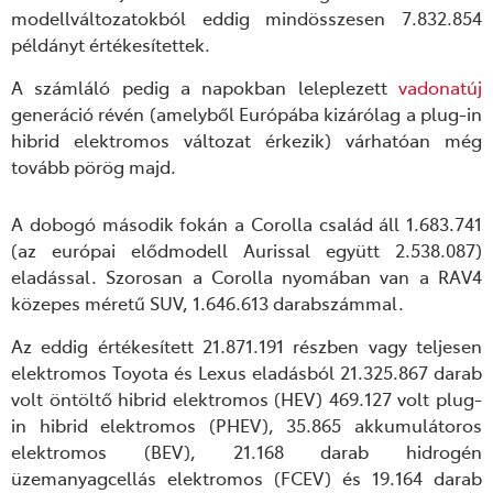
modellváltozatokból eddig mindösszesen 7.832.854
példányt értékesítettek.
A
számláló pedig a napokban leleplezett
vadonatúj
generáció révén (amelyből Európába kizárólag a plug-in
hibrid elektromos változat érkezik) várhatóan még
tovább pörög majd.
A dobogó második fokán a Corolla család áll 1.683.741
(az európai elődmodell Aurissal együtt 2.538.087)
eladással
. Szorosan a Corolla nyomában
van
a RAV4
közepes méretű SUV, 1.646.613
darabszámmal
.
Az eddig értékesített 21.871.191 részben vagy teljesen
elektromos Toyota és Lexus eladásból 21.325.867 darab
volt öntöltő hibrid elektromos (HEV) 469.127 volt plug-
in hibrid elektromos (PHEV), 35.865 akkumulátoros
elektromos (BEV), 21.168 darab hidrogén
üzemanyagcellás elektromos (FCEV) és 19.164 darab