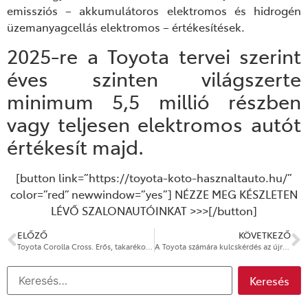
emissziós – akkumulátoros elektromos és hidrogén
üzemanyagcellás elektromos – értékesítések.
2025-re a Toyota tervei szerint
éves szinten világszerte
minimum 5,5 millió részben
vagy teljesen elektromos autót
értékesít majd.
[button link=”https://toyota-koto-hasznaltauto.hu/”
color=”red” newwindow=”yes”] NÉZZE MEG KÉSZLETEN
LÉVŐ SZALONAUTÓINKAT >>>[/button]
ELŐZŐ
KÖVETKEZŐ
Toyota Corolla Cross. Erős, takarékos SUV, jövőálló technológiával
A Toyota számára kulcskérdés az újrahasznosítás