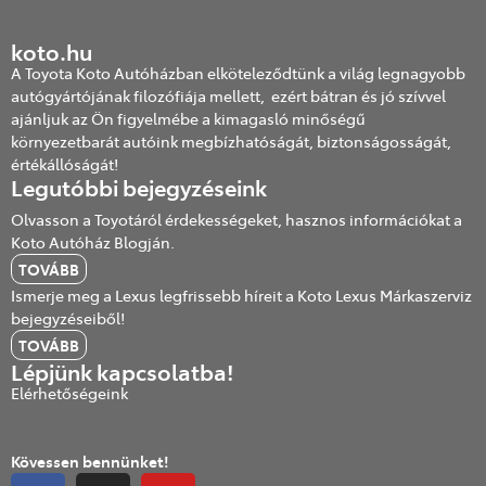
koto.hu
A Toyota Koto Autóházban elköteleződtünk a világ legnagyobb
autógyártójának filozófiája mellett, ezért bátran és jó szívvel
ajánljuk az Ön figyelmébe a kimagasló minőségű
környezetbarát autóink megbízhatóságát, biztonságosságát,
értékállóságát!
Legutóbbi bejegyzéseink
Olvasson a Toyotáról érdekességeket, hasznos információkat a
Koto Autóház Blogján.
TOVÁBB
Ismerje meg a Lexus legfrissebb híreit a Koto Lexus Márkaszerviz
bejegyzéseiből!
TOVÁBB
Lépjünk kapcsolatba!
Elérhetőségeink
Kövessen bennünket!