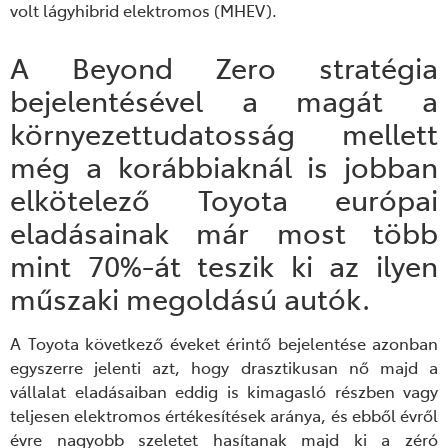
volt lágy
hibrid elektromos (MHEV).
A Beyond Zero stratégia
bejelentésével a magát a
környezettudatosság mellett
még a korábbiaknál is jobban
elkötelező Toyota európai
eladásainak már most több
mint 70%-át teszik ki az ilyen
műszaki megoldású autók.
A Toyota következő éveket érintő bejelentése azonban
egyszerre jelenti azt, hogy drasztikusan nő majd a
vállalat eladásaiban eddig is kimagasló részben vagy
teljesen elektromos értékesítések aránya, és ebből évről
évre nagyobb szeletet hasítanak majd ki a zéró