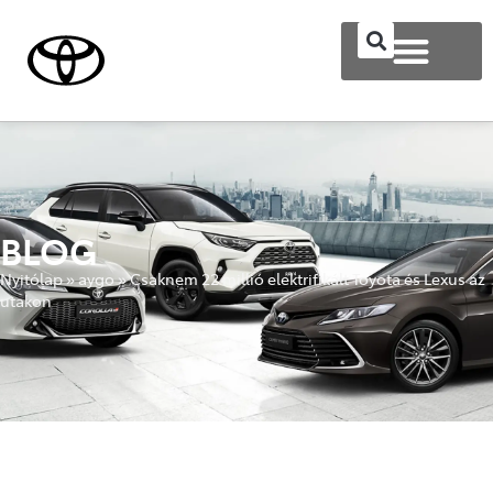
BLOG
Nyitólap
»
aygo
»
Csaknem 22 millió elektrifikált Toyota és Lexus az
utakon