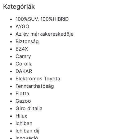
Kategóriák
100%SUV. 100%HIBRID
AYGO
Az év márkakereskedője
Biztonság
BZ4X
Camry
Corolla
DAKAR
Elektromos Toyota
Fenntarthatóság
Flotta
Gazoo
Giro d’Italia
Hilux
Ichiban
Ichiban díj
Innováció