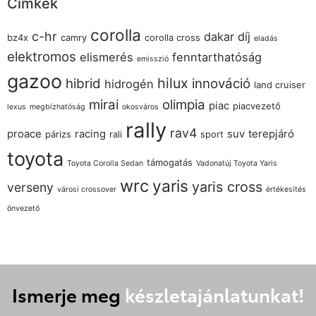
Címkék
corolla
c-hr
dakar
díj
bz4x
camry
corolla cross
eladás
elektromos
elismerés
fenntarthatóság
emisszió
gazoo
hilux
hibrid
innováció
hidrogén
land cruiser
mirai
olimpia
piac
piacvezető
lexus
megbízhatóság
okosváros
rally
rav4
proace
racing
suv
terepjáró
párizs
rali
sport
toyota
támogatás
Toyota Corolla Sedan
Vadonatúj Toyota Yaris
wrc
yaris
yaris cross
verseny
városi crossover
értékesítés
önvezető
Ismerje meg
készletajánlatunkat!