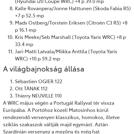
(Hyundai i20 Coupe WRC) +4 p 39.0 mp
Kalle Rovanpera/Jonne Halttunen (Skoda Fabia R5)
+7 p 52.5 mp
Mads Ostberg/Torstein Eriksen (Citroën C3 R5) +8
p 16.1 mp
Kris Meeke/Seb Marshall (Toyota Yaris WRC) +8 p
33.4 mp
Jari-Matti Latvala/Miikka Anttila (Toyota Yaris
WRC) +10 p 59.2 mp
A világbajnokság állása
Sébastien OGIER 122
Ott TÄNAK 112
Thierry NEUVILLE 110
A WRC május végén a Portugál Rallyval tér vissza
Európába. A Portóhoz közeli Matosinhos körül
rendezendő versenyen klasszikus, homokos, illetve
sziklás szakaszok váltják majd egymást. Aztán
Szardínián versenyez a mezőny és még hat