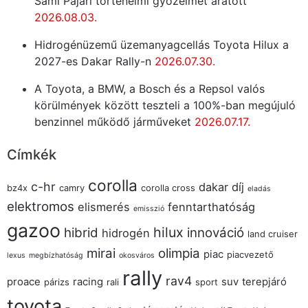
Sami Pajari történelmi győzelmet aratott
2026.08.03.
Hidrogénüzemű üzemanyagcellás Toyota Hilux a
2027-es Dakar Rally-n
2026.07.30.
A Toyota, a BMW, a Bosch és a Repsol valós
körülmények között teszteli a 100%-ban megújuló
benzinnel működő járműveket
2026.07.17.
Címkék
corolla
c-hr
dakar
díj
bz4x
camry
corolla cross
eladás
elektromos
elismerés
fenntarthatóság
emisszió
gazoo
hilux
hibrid
innováció
hidrogén
land cruiser
mirai
olimpia
piac
piacvezető
lexus
megbízhatóság
okosváros
rally
rav4
proace
racing
suv
terepjáró
párizs
rali
sport
toyota