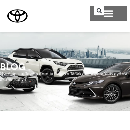
BLOG
Nyitólap
»
új Toyota Corolla Sedan
»
Tänak és a Toyota Yaris győzött
a Chile Rallyn