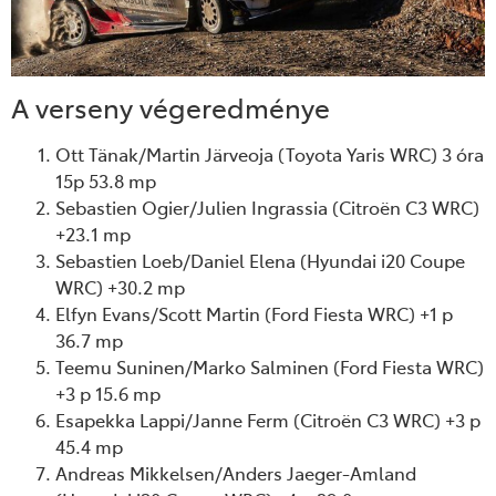
A verseny végeredménye
Ott Tänak/Martin Järveoja (Toyota Yaris WRC) 3 óra
15p 53.8 mp
Sebastien Ogier/Julien Ingrassia (Citroën C3 WRC)
+23.1 mp
Sebastien Loeb/Daniel Elena (Hyundai i20 Coupe
WRC) +30.2 mp
Elfyn Evans/Scott Martin (Ford Fiesta WRC) +1 p
36.7 mp
Teemu Suninen/Marko Salminen (Ford Fiesta WRC)
+3 p 15.6 mp
Esapekka Lappi/Janne Ferm (Citroën C3 WRC) +3 p
45.4 mp
Andreas Mikkelsen/Anders Jaeger-Amland