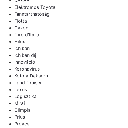
DAKAR
Elektromos Toyota
Fenntarthatóság
Flotta
Gazoo
Giro d’Italia
Hilux
Ichiban
Ichiban díj
Innováció
Koronavírus
Koto a Dakaron
Land Cruiser
Lexus
Logisztika
Mirai
Olimpia
Prius
Proace