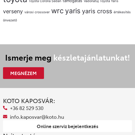
támogatás
Toyota Corolla Sedan
Vadonatúj Toyota Yaris
wrc
yaris
yaris cross
verseny
városi crossover
értékesítés
önvezető
Ismerje meg
készletajánlatunkat!
MEGNÉZEM
KOTO KAPOSVÁR:
+36 82 529 530
info.kaposvar@koto.hu
Online szerviz bejelentkezés