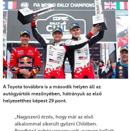
A Toyota továbbra is a második helyen áll az
autógyártók mezőnyében, hátrányuk az első
helyezetthez képest 29 pont.
„Nagyszerű érzés, hogy már az első
alkalommal sikerült győzni Chilében.
Rendkívül nehéz verseny volt, nagyon kellett