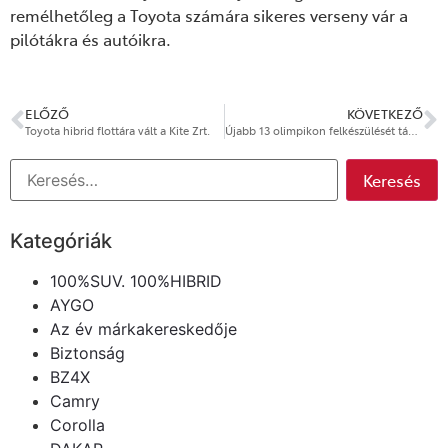
remélhetőleg a Toyota számára sikeres verseny vár a
pilótákra és autóikra.
ELŐZŐ
KÖVETKEZŐ
Toyota hibrid flottára vált a Kite Zrt.
Újabb 13 olimpikon felkészülését támogatja a Toyota
Kategóriák
100%SUV. 100%HIBRID
AYGO
Az év márkakereskedője
Biztonság
BZ4X
Camry
Corolla