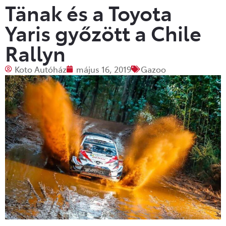
Tänak és a Toyota
Yaris győzött a Chile
Rallyn
Koto Autóház
május 16, 2019
Gazoo