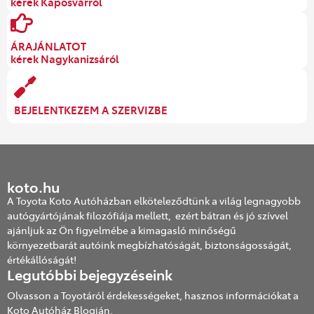
kérek Kaposvárról
ÁRAJÁNLATOT
kérek Nagykanizsáról
BEJELENTKEZEM A SZERVIZBE
koto.hu
A Toyota Koto Autóházban elköteleződtünk a világ legnagyobb
autógyártójának filozófiája mellett, ezért bátran és jó szívvel
ajánljuk az Ön figyelmébe a kimagasló minőségű
környezetbarát autóink megbízhatóságát, biztonságosságát,
értékállóságát!
Legutóbbi bejegyzéseink
Olvasson a Toyotáról érdekességeket, hasznos információkat a
Koto Autóház Blogján.