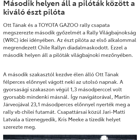
Második helyen áll a pilóták között a
kiváló észt pilóta
Ott Tänak és a TOYOTA GAZOO rally csapata
megszerezte második győzelmét a Rally Világbajnokság
(WRC) idei idényében. Az észt pilóta az első alkalommal
megrendezett Chile Rallyn diadalmaskodott. Ezzel a
második helyen áll a pilóták világbajnoki mezőnyében.
A második szakasztól kezdve élen álló Ott Tänak
félperces előnnyel vágott neki az utolsó napnak. A
gyorsasági szakaszon végül 1,3 másodperccel volt
gyorsabb mindenki másnál. Így navigátorával, Martin
Järveojával 23,1 másodperces előnnyel nyerték meg a
rally vb chilei futamát. Csapattársai közül Jari-Matti
Latvala a tizenegyedik, Kris Meeke a tizedik helyet
szerezte meg.