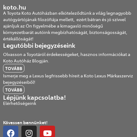
koto.hu
A Toyota Koto Autóházban elköteleződtünk a világ legnagyobb
autógyártójának filozófiája mellett, ezért bátran és jó szívvel
ajánljuk az Ön figyelmébe a kimagasló minőségű
környezetbarát autóink megbízhatóságát, biztonságosságát,
értékállóságát!
Legutóbbi bejegyzéseink
Olvasson a Toyotáról érdekességeket, hasznos információkat a
Koto Autóház Blogján.
TOVÁBB
Ismerje meg a Lexus legfrissebb híreit a Koto Lexus Márkaszerviz
bejegyzéseiből!
TOVÁBB
Lépjünk kapcsolatba!
Elérhetőségeink
Kövessen bennünket!