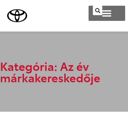
Kategória: Az év
márkakereskedője