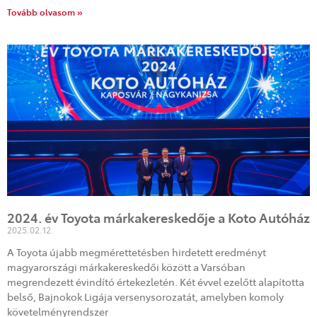
Tovább olvasom »
2024. év Toyota márkakereskedője a Koto Autóház
2025.02.12.
A Toyota újabb megmérettetésben hirdetett eredményt
magyarországi márkakereskedői között a Varsóban
megrendezett évindító értekezletén. Két évvel ezelőtt alapította
belső, Bajnokok Ligája versenysorozatát, amelyben komoly
követelményrendszer