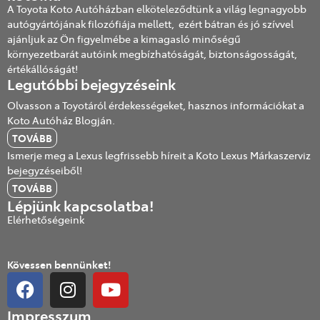
A Toyota Koto Autóházban elköteleződtünk a világ legnagyobb
autógyártójának filozófiája mellett, ezért bátran és jó szívvel
ajánljuk az Ön figyelmébe a kimagasló minőségű
környezetbarát autóink megbízhatóságát, biztonságosságát,
értékállóságát!
Legutóbbi bejegyzéseink
Olvasson a Toyotáról érdekességeket, hasznos információkat a
Koto Autóház Blogján.
TOVÁBB
Ismerje meg a Lexus legfrissebb híreit a Koto Lexus Márkaszerviz
bejegyzéseiből!
TOVÁBB
Lépjünk kapcsolatba!
Elérhetőségeink
Kövessen bennünket!
Impresszum