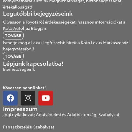
környezetbarát autóink megbízhatóságát, biztonságosságát,
értékállóságát!
Legutóbbi bejegyzéseink
Olvasson a Toyotáról érdekességeket, hasznos információkat a
Koto Autóház Blogján.
TOVÁBB
Ismerje meg a Lexus legfrissebb híreit a Koto Lexus Márkaszerviz
bejegyzéseiből!
TOVÁBB
Lépjünk kapcsolatba!
Elérhetőségeink
Kövessen bennünket!
Impresszum
Jogi nyilatkozat; Adatvédelmi és Adatbiztonsági Szabályzat
Panaszkezelési Szabályzat