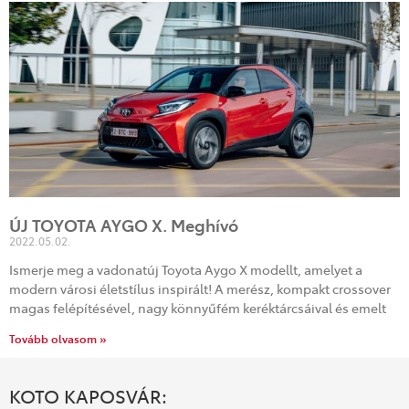
ÚJ TOYOTA AYGO X. Meghívó
2022.05.02.
Ismerje meg a vadonatúj Toyota Aygo X modellt, amelyet a
modern városi életstílus inspirált! A merész, kompakt crossover
magas felépítésével, nagy könnyűfém keréktárcsáival és emelt
Tovább olvasom »
KOTO KAPOSVÁR: