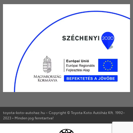
toyota-koto-autohaz.hu – Copyright © Toyota Koto Autóház Kft. 1992–
2023 • Minden jog fenntartva!