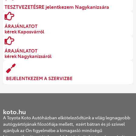
TESZTVEZETÉSRE jelentkezem Nagykanizsára
ÁRAJÁNLATOT
kérek Kaposvárról
ÁRAJÁNLATOT
kérek Nagykanizsáról
BEJELENTKEZEM A SZERVIZBE
koto.hu
A Toyota Koto Autóházban elköteleződtünk a világ legnagyobb
autógyártójának filozófiája mellett, ezért bátran és jó szívvel
ajánljuk az Ön figyelmébe a kimagasló minőségű