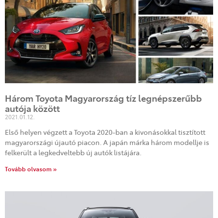
Három Toyota Magyarország tíz legnépszerűbb
autója között
2021.01.12.
Első helyen végzett a Toyota 2020-ban a kivonásokkal tisztított
magyarországi újautó piacon. A japán márka három modellje is
felkerült a legkedveltebb új autók listájára.
Tovább olvasom »