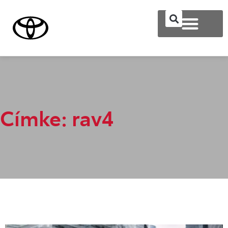
Címke: rav4