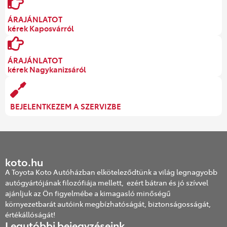
ÁRAJÁNLATOT
kérek Kaposvárról
ÁRAJÁNLATOT
kérek Nagykanizsáról
BEJELENTKEZEM A SZERVIZBE
koto.hu
A Toyota Koto Autóházban elköteleződtünk a világ legnagyobb
autógyártójának filozófiája mellett, ezért bátran és jó szívvel
ajánljuk az Ön figyelmébe a kimagasló minőségű
környezetbarát autóink megbízhatóságát, biztonságosságát,
értékállóságát!
Legutóbbi bejegyzéseink