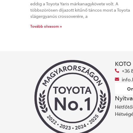
eddig a Toyota Yaris márkanagykövete volt. A
többszörösen díjazott kitűnő táncos most a Toyota
slágergyanús crossoverére, a
Tovább olvasom »
KOTO
+36 
info
On
Nyitva
Hétfőtől
Hétvég