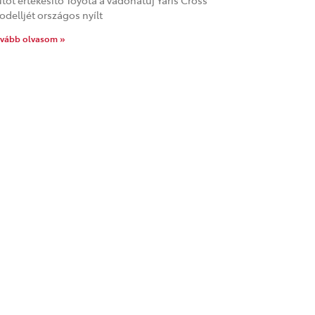
tót értékesítő Toyota a vadonatúj Yaris Cross
delljét országos nyílt
vább olvasom »