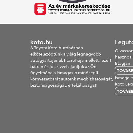
koto.hu
Legut
A Toyota Koto Autóházban
Olvasson
elköteleződtünk a világ legnagyobb
hasznos 
autógyártójának filozófiája mellett, ezért
Blogján.
bátran és jó szívvel ajánljuk az Ön
TOVÁB
figyelmébe a kimagasló minőségű
Ismerje m
környezetbarát autóink megbízhatóságát,
Koto Lex
biztonságosságát, értékállóságát!
TOVÁB