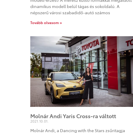
modell-érzést! A merész külső formákkal megáldott
dinamikus modell belül tágas és sokoldalú. A
népszerű városi szabadidő-autó számos
Tovább olvasom »
Molnár Andi Yaris Cross-ra váltott
2021.10.01.
Molnár Andi, a Dancing with the Stars zsűritagja