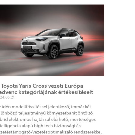
 Toyota Yaris Cross vezeti Európa
edvenc kategóriájának értékesítéseit
24.06.21.
 idén modellfrissítéssel jelentkező, immár két
lönböző teljesítményű környezetbarát öntöltő
brid elektromos hajtással elérhető, mesterséges
telligencia alapú high tech biztonsági és
ezetéstámogató/vezetésoptimalizáló rendszerekkel