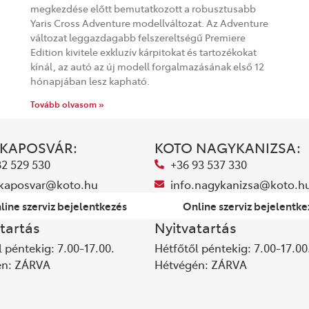
megkezdése előtt bemutatkozott a robusztusabb
Yaris Cross Adventure modellváltozat. Az Adventure
változat leggazdagabb felszereltségű Premiere
Edition kivitele exkluzív kárpitokat és tartozékokat
kínál, az autó az új modell forgalmazásának első 12
hónapjában lesz kapható.
Tovább olvasom »
 KAPOSVÁR:
KOTO NAGYKANIZSA:
82 529 530
+36 93 537 330
.kaposvar@koto.hu
info.nagykanizsa@koto.h
line szerviz bejelentkezés
Online szerviz bejelentke
tartás
Nyitvatartás
 péntekig: 7.00-17.00.
Hétfőtől péntekig: 7.00-17.00
én: ZÁRVA
Hétvégén: ZÁRVA