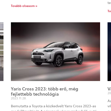
te
Tovább olvasom »
To
Yaris Cross 2023: több erő, még
V
fejlettebb technológia
20
2023.11.28.
A
Bemutatta a Toyota a közkedvelt Yaris Cross 2023-as
vi