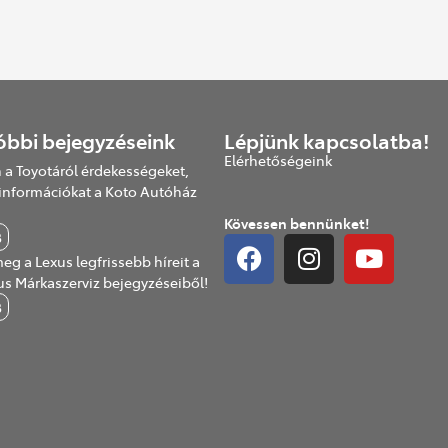
óbbi bejegyzéseink
Lépjünk kapcsolatba!
Elérhetőségeink
 a Toyotáról érdekességeket,
információkat a Koto Autóház
Kövessen bennünket!
B
eg a Lexus legfrissebb híreit a
us Márkaszerviz bejegyzéseiből!
B