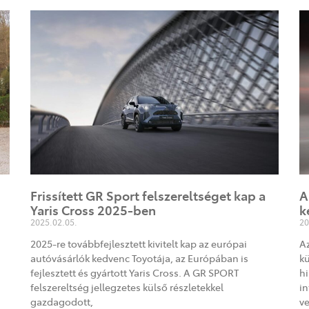
Frissített GR Sport felszereltséget kap a
A
Yaris Cross 2025-ben
k
2025.02.05.
20
2025-re továbbfejlesztett kivitelt kap az európai
Az
autóvásárlók kedvenc Toyotája, az Európában is
kü
fejlesztett és gyártott Yaris Cross. A GR SPORT
hi
felszereltség jellegzetes külső részletekkel
in
gazdagodott,
v