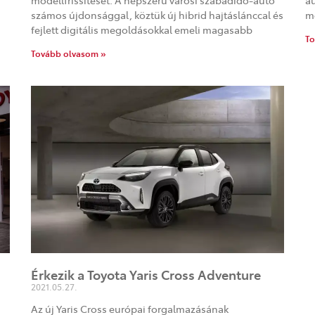
modellfrissítését. A népszerű városi szabadidő-autó
au
számos újdonsággal, köztük új hibrid hajtáslánccal és
mo
fejlett digitális megoldásokkal emeli magasabb
To
Tovább olvasom »
Érkezik a Toyota Yaris Cross Adventure
2021.05.27.
Az új Yaris Cross európai forgalmazásának