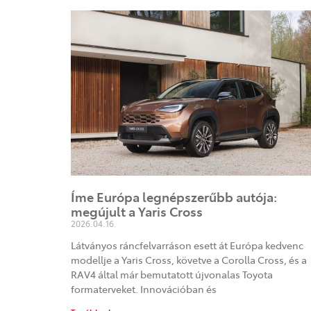
Íme Európa legnépszerűbb autója:
megújult a Yaris Cross
2026.04.16.
Látványos ráncfelvarráson esett át Európa kedvenc
modellje a Yaris Cross, követve a Corolla Cross, és a
RAV4 által már bemutatott újvonalas Toyota
formaterveket. Innovációban és