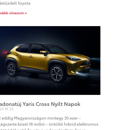
letűzdelt Toyota
vább olvasom »
adonatúj Yaris Cross Nyílt Napok
21.10.23.
z eddig Magyarországon mintegy 30 ezer –
lágszerte közel 18 millió – öntöltő hibrid elektromos