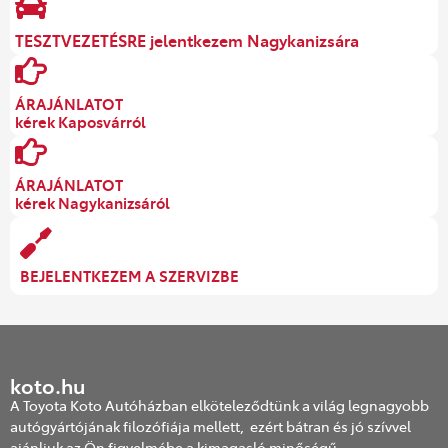
TESZTVEZETÉSRE jelentkezem Nagykanizsára
ÁRAJÁNLATOT
kérek Kaposvárról
ÁRAJÁNLATOT
kérek Nagykanizsáról
BEJELENTKEZEM A SZERVIZBE
koto.hu
A Toyota Koto Autóházban elköteleződtünk a világ legnagyobb
autógyártójának filozófiája mellett, ezért bátran és jó szívvel
ajánljuk az Ön figyelmébe a kimagasló minőségű