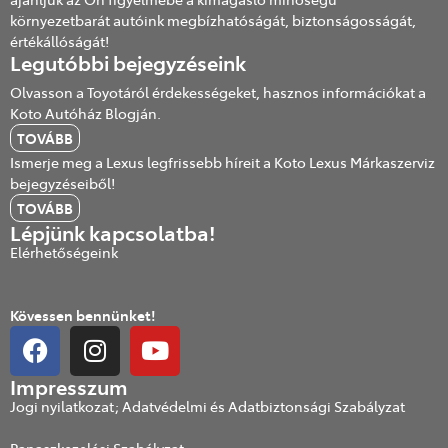
környezetbarát autóink megbízhatóságát, biztonságosságát,
értékállóságát!
Legutóbbi bejegyzéseink
Olvasson a Toyotáról érdekességeket, hasznos információkat a
Koto Autóház Blogján.
TOVÁBB
Ismerje meg a Lexus legfrissebb híreit a Koto Lexus Márkaszerviz
bejegyzéseiből!
TOVÁBB
Lépjünk kapcsolatba!
Elérhetőségeink
Kövessen bennünket!
Impresszum
Jogi nyilatkozat; Adatvédelmi és Adatbiztonsági Szabályzat
Panaszkezelési Szabályzat