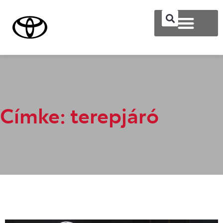
Címke: terepjáró