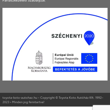
toyota-koto-autohaz.hu – Copyright © Toyota Koto Autóház Kft. 1992–
2023 • Minden jog fenntartva!