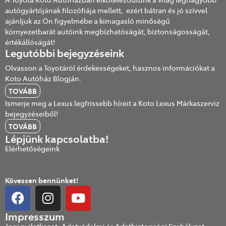
autógyártójának filozófiája mellett, ezért bátran és jó szívvel
ajánljuk az Ön figyelmébe a kimagasló minőségű
környezetbarát autóink megbízhatóságát, biztonságosságát,
értékállóságát!
Legutóbbi bejegyzéseink
Olvasson a Toyotáról érdekességeket, hasznos információkat a
Koto Autóház Blogján.
TOVÁBB
Ismerje meg a Lexus legfrissebb híreit a Koto Lexus Márkaszerviz
bejegyzéseiből!
TOVÁBB
Lépjünk kapcsolatba!
Elérhetőségeink
Kövessen bennünket!
Impresszum
Jogi nyilatkozat; Adatvédelmi és Adatbiztonsági Szabályzat