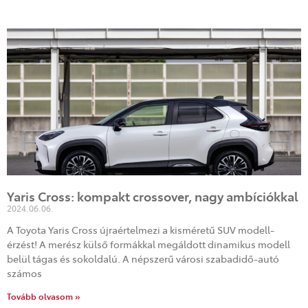
Yaris Cross: kompakt crossover, nagy ambíciókkal
2024.06.06.
A Toyota Yaris Cross újraértelmezi a kisméretű SUV modell-
érzést! A merész külső formákkal megáldott dinamikus modell
belül tágas és sokoldalú. A népszerű városi szabadidő-autó
számos
Tovább olvasom »