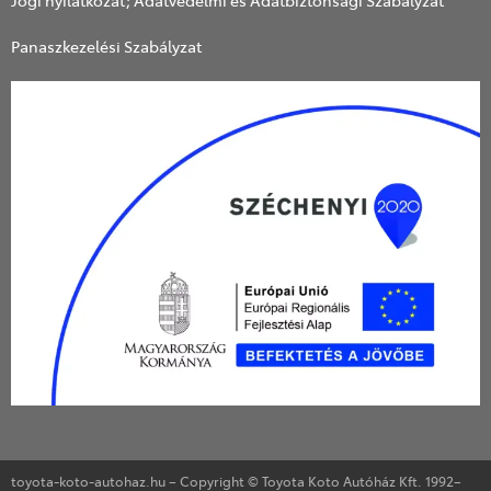
Panaszkezelési Szabályzat
toyota-koto-autohaz.hu – Copyright © Toyota Koto Autóház Kft. 1992–