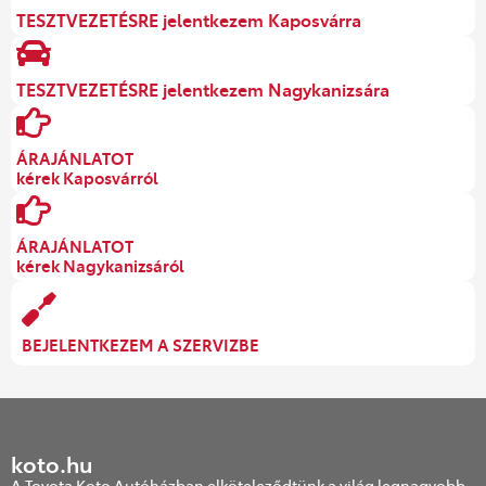
TESZTVEZETÉSRE jelentkezem Kaposvárra
TESZTVEZETÉSRE jelentkezem Nagykanizsára
ÁRAJÁNLATOT
kérek Kaposvárról
ÁRAJÁNLATOT
kérek Nagykanizsáról
BEJELENTKEZEM A SZERVIZBE
koto.hu
A Toyota Koto Autóházban elköteleződtünk a világ legnagyobb