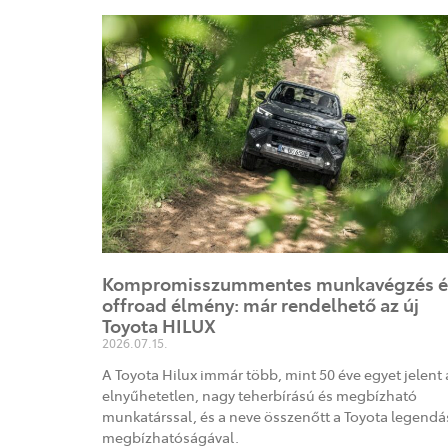
Kompromisszummentes munkavégzés é
offroad élmény: már rendelhető az új
Toyota HILUX
2026.07.15.
A Toyota Hilux immár több, mint 50 éve egyet jelent 
elnyűhetetlen, nagy teherbírású és megbízható
munkatárssal, és a neve összenőtt a Toyota legendá
megbízhatóságával.