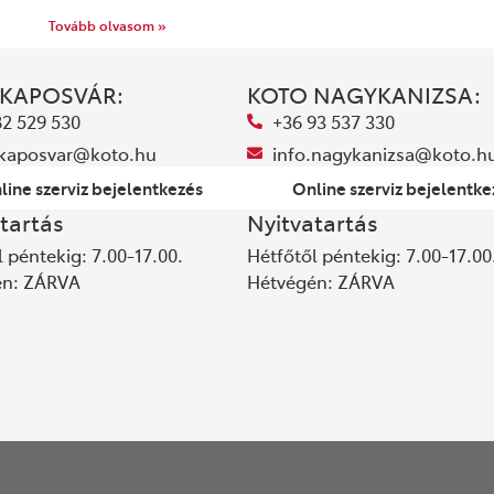
Tovább olvasom »
 KAPOSVÁR:
KOTO NAGYKANIZSA:
82 529 530
+36 93 537 330
.kaposvar@koto.hu
info.nagykanizsa@koto.h
line szerviz bejelentkezés
Online szerviz bejelentke
tartás
Nyitvatartás
 péntekig: 7.00-17.00.
Hétfőtől péntekig: 7.00-17.00
én: ZÁRVA
Hétvégén: ZÁRVA