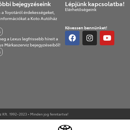
óbbi bejegyzéseink
Lépjünk kapcsolatba!
Elérhetőségeink
 a Toyotáról érdekességeket,
információkat a Koto Autóház
Kövessen bennünket!
B
eg a Lexus legfrissebb híreit a
us Márkaszerviz bejegyzéseiből!
B
Kft. 1992–2023 • Minden jog fenntartva!