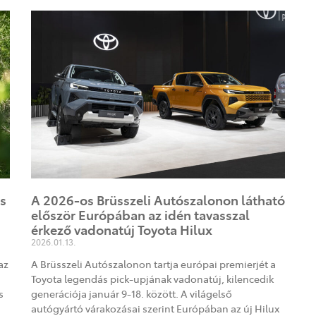
s
A 2026-os Brüsszeli Autószalonon látható
először Európában az idén tavasszal
érkező vadonatúj Toyota Hilux
2026.01.13.
az
A Brüsszeli Autószalonon tartja európai premierjét a
Toyota legendás pick-upjának vadonatúj, kilencedik
s
generációja január 9-18. között. A világelső
autógyártó várakozásai szerint Európában az új Hilux