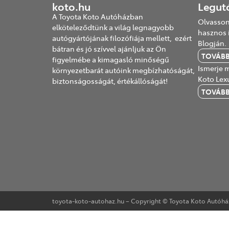
koto.hu
Legut
A Toyota Koto Autóházban
Olvasson
elköteleződtünk a világ legnagyobb
hasznos 
autógyártójának filozófiája mellett, ezért
Blogján.
bátran és jó szívvel ajánljuk az Ön
TOVÁB
figyelmébe a kimagasló minőségű
Ismerje m
környezetbarát autóink megbízhatóságát,
Koto Lex
biztonságosságát, értékállóságát!
TOVÁB
toyota-koto-autohaz.hu – Copyright © Toyota Koto Autóház 