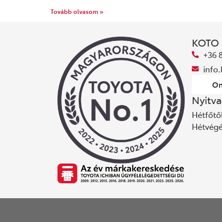
Tovább olvasom »
KOTO
+36 
info
On
Nyitva
Hétfőtől
Hétvég