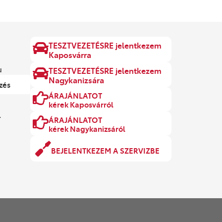
TESZTVEZETÉSRE jelentkezem
Kaposvárra
u
TESZTVEZETÉSRE jelentkezem
Nagykanizsára
zés
ÁRAJÁNLATOT
kérek Kaposvárról
.
ÁRAJÁNLATOT
kérek Nagykanizsáról
BEJELENTKEZEM A SZERVIZBE