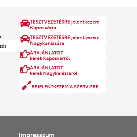
TESZTVEZETÉSRE jelentkezem
Kaposvárra
u
TESZTVEZETÉSRE jelentkezem
Nagykanizsára
zés
ÁRAJÁNLATOT
kérek Kaposvárról
.
ÁRAJÁNLATOT
kérek Nagykanizsáról
BEJELENTKEZEM A SZERVIZBE
Impresszum