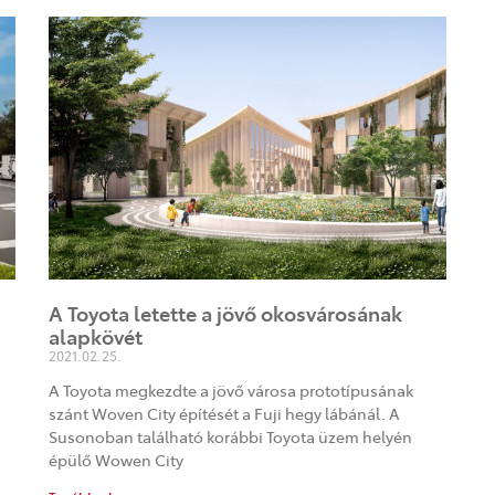
A Toyota letette a jövő okosvárosának
alapkövét
2021.02.25.
A Toyota megkezdte a jövő városa prototípusának
szánt Woven City építését a Fuji hegy lábánál. A
Susonoban található korábbi Toyota üzem helyén
épülő Wowen City