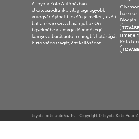
A Toyota Koto Autóházban
Olvasson
elköteleződtünk a világ legnagyobb
hasznos 
autógyártójának filozófiája mellett, ezért
Blogján.
bátran és jó szívvel ajánljuk az Ön
TOVÁB
figyelmébe a kimagasló minőségű
Ismerje m
környezetbarát autóink megbízhatóságát,
Koto Lex
biztonságosságát, értékállóságát!
TOVÁB
toyota-koto-autohaz.hu – Copyright © Toyota Koto Autóház 