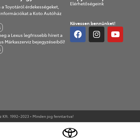
Elérhetőségeink
 a Toyotáról érdekességeket,
információkat a Koto Autóház
Kövessen bennünket!
B
eg a Lexus legfrissebb híreit a
us Márkaszerviz bejegyzéseiből!
B
Kft. 1992–2023 • Minden jog fenntartva!