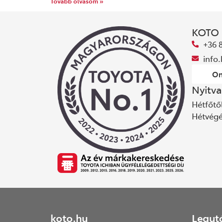
Tovább olvasom »
KOTO
+36 
info
On
Nyitva
Hétfőtől
Hétvég
koto.hu
Legut