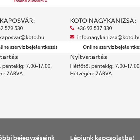
Tovább olvasom »
 KAPOSVÁR:
KOTO NAGYKANIZSA:
82 529 530
+36 93 537 330
.kaposvar@koto.hu
info.nagykanizsa@koto.h
line szerviz bejelentkezés
Online szerviz bejelentke
tartás
Nyitvatartás
 péntekig: 7.00-17.00.
Hétfőtől péntekig: 7.00-17.00
én: ZÁRVA
Hétvégén: ZÁRVA
óbbi bejegyzéseink
Lépjünk kapcsolatba!