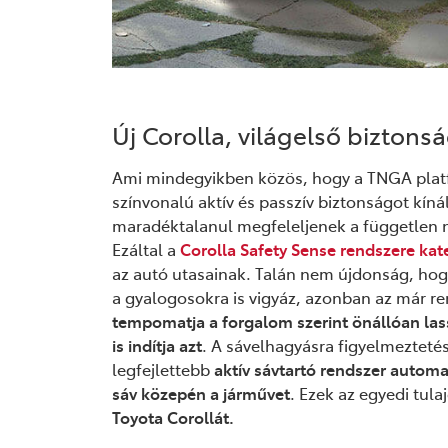
Új Corolla, világelső biztons
Ami mindegyikben közös, hogy a TNGA plat
színvonalú aktív és passzív biztonságot kíná
maradéktalanul megfeleljenek a független 
Ezáltal a
Corolla Safety Sense rendszere kat
az autó utasainak. Talán nem újdonság, hog
a gyalogosokra is vigyáz, azonban az már r
tempomatja a forgalom szerint önállóan lassít
is indítja azt
. A sávelhagyásra figyelmeztet
legfejlettebb
aktív sávtartó rendszer autom
sáv közepén a járművet
. Ezek az egyedi tul
Toyota Corollát.