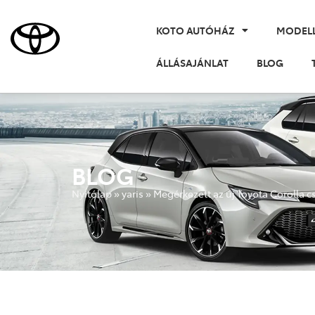
KOTO AUTÓHÁZ
MODEL
ÁLLÁSAJÁNLAT
BLOG
BLOG
Nyitólap
»
yaris
»
Megérkezett az új Toyota Corolla 