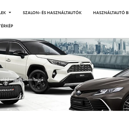
LEK
SZALON- ÉS HASZNÁLTAUTÓK
HASZNÁLTAUTÓ B
TÉRKÉP
család mindhárom tagja