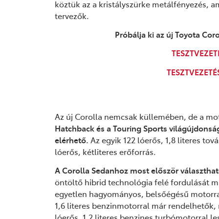
köztük az a kristályszürke metálfényezés, am
tervezők.
Próbálja ki az új Toyota Cor
TESZTVEZE
TESZTVEZET
Az új Corolla nemcsak küllemében, de a moto
Hatchback
és a Touring Sports
világújdonság
elérhető.
Az egyik 122 lóerős, 1,8 literes tov
lóerős, kétliteres erőforrás.
A Corolla Sedanhoz most először választható 
öntöltő hibrid technológia felé fordulását 
egyetlen hagyományos, belsőégésű motorral 
1,6 literes benzinmotorral már rendelhetők,
lóerős, 1,2 literes benzines turbómotorral l