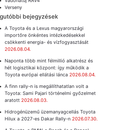
Vadonatúj RAV4
Verseny
gutóbbi bejegyzések
A Toyota és a Lexus magyarországi
importőre önkéntes intézkedésekkel
csökkenti energia- és vízfogyasztását
2026.08.04.
Naponta több mint félmillió alkatrész és
hét logisztikai központ: így működik a
Toyota európai ellátási lánca
2026.08.04.
A finn rally-n is megállíthatatlan volt a
Toyota: Sami Pajari történelmi győzelmet
aratott
2026.08.03.
Hidrogénüzemű üzemanyagcellás Toyota
Hilux a 2027-es Dakar Rally-n
2026.07.30.