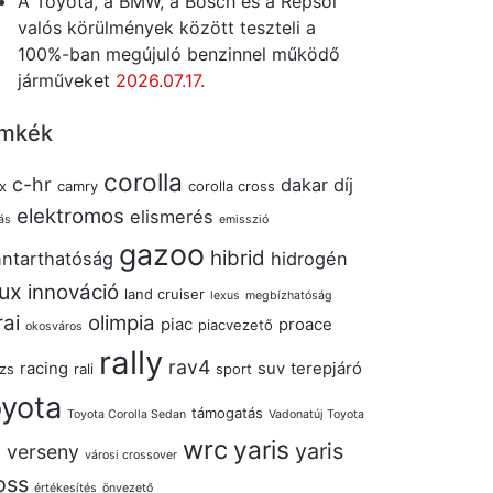
A Toyota, a BMW, a Bosch és a Repsol
valós körülmények között teszteli a
100%-ban megújuló benzinnel működő
járműveket
2026.07.17.
mkék
corolla
c-hr
dakar
díj
x
camry
corolla cross
elektromos
elismerés
ás
emisszió
gazoo
hibrid
nntarthatóság
hidrogén
lux
innováció
land cruiser
lexus
megbízhatóság
rai
olimpia
piac
proace
piacvezető
okosváros
rally
rav4
racing
suv
terepjáró
izs
rali
sport
oyota
támogatás
Toyota Corolla Sedan
Vadonatúj Toyota
wrc
yaris
yaris
verseny
s
városi crossover
oss
értékesítés
önvezető