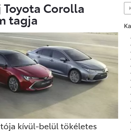
 Toyota Corolla
m tagja
Ka
ója kívül-belül tökéletes