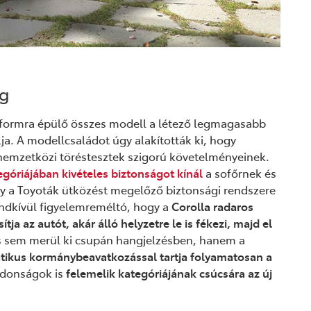
ág
formra épülő összes modell a létező legmagasabb
lja. A modellcsaládot úgy alakították ki, hogy
nemzetközi töréstesztek szigorú követelményeinek.
egóriájában kivételes biztonságot kínál
a sofőrnek és
y a Toyoták ütközést megelőző biztonsági rendszere
endkívül figyelemreméltó, hogy a
Corolla radaros
ja az autót, akár álló helyzetre le is fékezi, majd el
és sem merül ki csupán hangjelzésben, hanem a
atikus kormánybeavatkozással tartja folyamatosan a
ajdonságok is
felemelik kategóriájának csúcsára az új