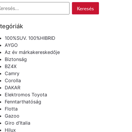
tegóriák
100%SUV. 100%HIBRID
AYGO
Az év márkakereskedője
Biztonság
BZ4X
Camry
Corolla
DAKAR
Elektromos Toyota
Fenntarthatóság
Flotta
Gazoo
Giro d’Italia
Hilux