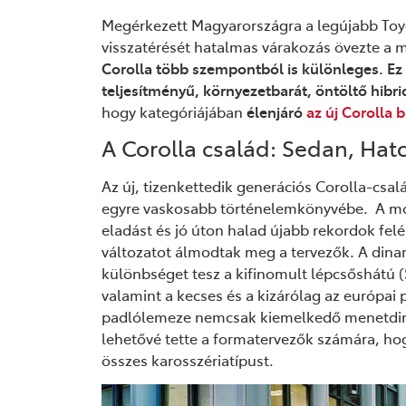
Megérkezett Magyarországra a legújabb Toyo
visszatérését hatalmas várakozás övezte a 
Corolla több szempontból is különleges. Ez a
teljesítményű, környezetbarát, öntöltő hibri
hogy kategóriájában
élenjáró
az új Corolla 
A Corolla család: Sedan, Hat
Az új, tizenkettedik generációs Corolla-csalá
egyre vaskosabb történelemkönyvébe. A mode
eladást és jó úton halad újabb rekordok fel
változatot álmodtak meg a tervezők. A din
különbséget tesz a kifinomult lépcsőshátú (
valamint a kecses és a kizárólag az európai 
padlólemeze nemcsak kiemelkedő menetdinam
lehetővé tette a formatervezők számára, ho
összes karosszériatípust.