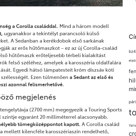
ség a Corolla családdal.
Mind a három modell
t,
ugyanakkor a tekintélyt parancsoló külső
Cí
eket. A Sedanban a kerékdobok első sarkának
gják az erős hűtőmaszkot – ez az új Corolla-család
bz4
lső hűtőmaszk erőteljesebb térbeli kialakítást
elad
rók felső széléhez, amelyek a karosszéria oldalfalára
lását. Egyedi hátsó lámpatesteit króm díszsáv köti
fe
 szélességét. Ezen túlmenően
a Sedant az első és
hi
eszi azonnal felismerhetővé.
mi
böző megjelenés
pár
t, tengelytávja (2700 mm) megegyezik a Touring Sports
t
szintje egyaránt 20 milliméterrel alacsonyabb.
mélyebb tömegközéppontot kapott.
A Corolla család
Yari
sa mellett kilencféle karosszériaszín rendelhető,
cr