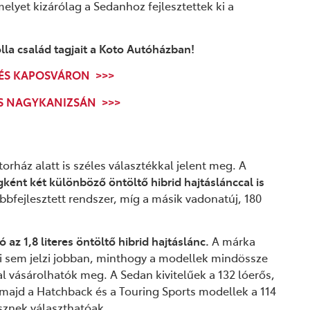
elyet kizárólag a Sedanhoz fejlesztettek ki a
olla család tagjait a Koto Autóházban!
TÉS KAPOSVÁRON >>>
ÉS NAGYKANIZSÁN >>>
rház alatt is széles választékkal jelent meg. A
ként két különböző öntöltő hibrid hajtáslánccal is
ábbfejlesztett rendszer, míg a másik vadonatúj, 180
az 1,8 literes öntöltő hibrid hajtáslánc.
A márka
mi sem jelzi jobban, minthogy a modellek mindössze
vásárolhatók meg. A Sedan kivitelűek a 132 lóerős,
 majd a Hatchback és a Touring Sports modellek a 114
esznek választhatóak.