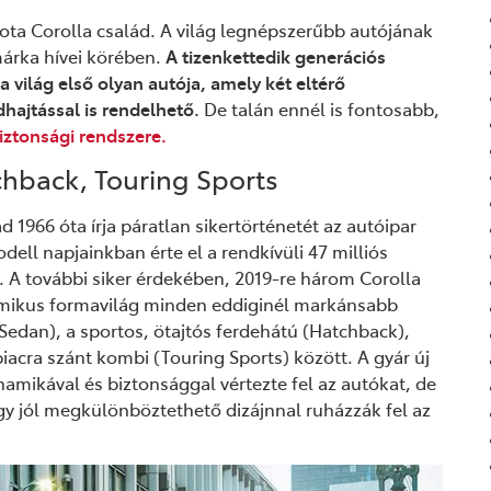
ta Corolla család. A világ legnépszerűbb autójának
márka hívei körében.
A tizenkettedik generációs
 világ első olyan autója, amely két eltérő
dhajtással is rendelhető.
De talán ennél is fontosabb,
biztonsági rendszere.
chback, Touring Sports
d 1966 óta írja páratlan sikertörténetét az autóipar
ll napjainkban érte el a rendkívüli 47 milliós
é. A további siker érdekében, 2019-re három Corolla
amikus formavilág minden eddiginél markánsabb
Sedan), a sportos, ötajtós ferdehátú (Hatchback),
piacra szánt kombi (Touring Sports) között. A gyár új
ikával és biztonsággal vértezte fel az autókat, de
gy jól megkülönböztethető dizájnnal ruházzák fel az