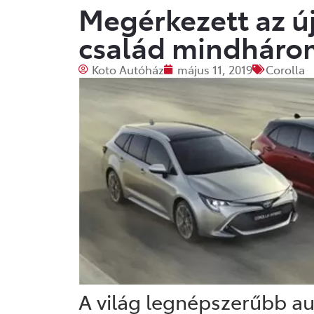
Megérkezett az új
család mindháro
Koto Autóház
május 11, 2019
Corolla
A világ legnépszerűbb aut