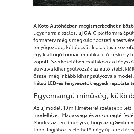
A Koto Autóházban megismerkedhet a közön
ugyanarra a széles,
új GA-C platformra épül
formaterv mégis megkülönbözteti a testvér
lenyűgözőbb, kétlépcsős kialakítása közrefo
egyik átfogó formai tematikája. A keskeny fe
kapott. Szerkezetében csatlakozik a fényszó
átnyúlva kihangsúlyozzák az autó stabil kiál
össze, még inkább kihangsúlyozva a modell
hátsó LED-es fényvezetők egyedi rajzolata t
Egyenrangú minőség, külön
Az új modell 10 milliméterrel szélesebb let
modellével. Magassága és a csomagtérfedél 
Mindez azt eredményezi, hogy
az
új Sedan 
többi tagjához is elérhető négy új keréktárc