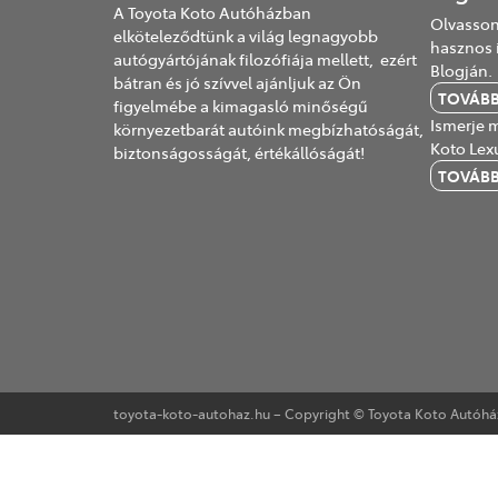
A Toyota Koto Autóházban
Olvasson
elköteleződtünk a világ legnagyobb
hasznos 
autógyártójának filozófiája mellett, ezért
Blogján.
bátran és jó szívvel ajánljuk az Ön
TOVÁB
figyelmébe a kimagasló minőségű
Ismerje m
környezetbarát autóink megbízhatóságát,
Koto Lex
biztonságosságát, értékállóságát!
TOVÁB
toyota-koto-autohaz.hu – Copyright © Toyota Koto Autóház 