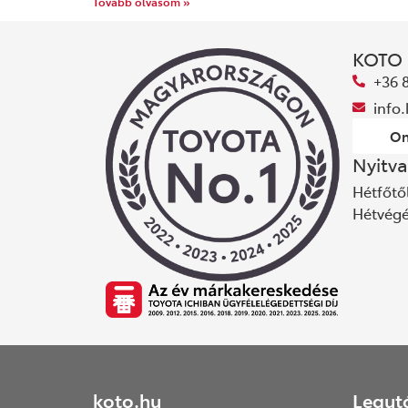
Tovább olvasom »
KOTO
+36 
info
On
Nyitva
Hétfőtől
Hétvég
koto.hu
Legut