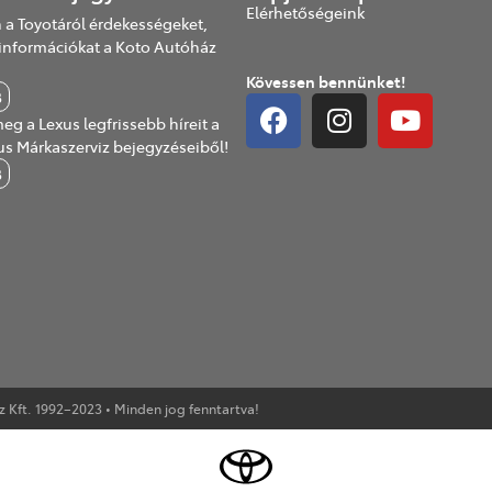
Elérhetőségeink
 a Toyotáról érdekességeket,
információkat a Koto Autóház
Kövessen bennünket!
B
eg a Lexus legfrissebb híreit a
us Márkaszerviz bejegyzéseiből!
B
Kft. 1992–2023 • Minden jog fenntartva!