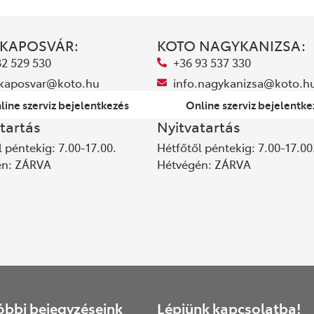
 KAPOSVÁR:
KOTO NAGYKANIZSA:
82 529 530
+36 93 537 330
.kaposvar@koto.hu
info.nagykanizsa@koto.h
line szerviz bejelentkezés
Online szerviz bejelentke
tartás
Nyitvatartás
 péntekig: 7.00-17.00.
Hétfőtől péntekig: 7.00-17.00
én: ZÁRVA
Hétvégén: ZÁRVA
óbbi bejegyzéseink
Lépjünk kapcsolatba!