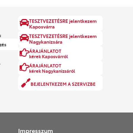
TESZTVEZETÉSRE jelentkezem
Kaposvárra
u
TESZTVEZETÉSRE jelentkezem
Nagykanizsára
zés
ÁRAJÁNLATOT
kérek Kaposvárról
.
ÁRAJÁNLATOT
kérek Nagykanizsáról
BEJELENTKEZEM A SZERVIZBE
Impresszum