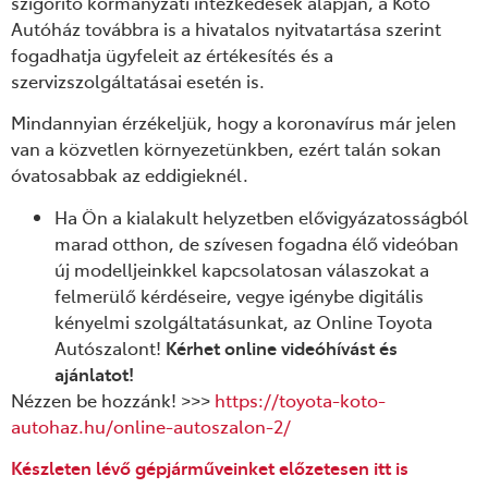
szigorító kormányzati intézkedések alapján, a Koto
Autóház továbbra is a hivatalos nyitvatartása szerint
fogadhatja ügyfeleit az értékesítés és a
szervizszolgáltatásai esetén is.
Mindannyian érzékeljük, hogy a koronavírus már jelen
van a közvetlen környezetünkben, ezért talán sokan
óvatosabbak az eddigieknél.
Ha Ön a kialakult helyzetben elővigyázatosságból
marad otthon, de szívesen fogadna élő videóban
új modelljeinkkel kapcsolatosan válaszokat a
felmerülő kérdéseire, vegye igénybe digitális
kényelmi szolgáltatásunkat, az Online Toyota
Autószalont!
Kérhet online videóhívást és
ajánlatot!
Nézzen be hozzánk! >>>
https://toyota-koto-
autohaz.hu/online-autoszalon-2/
Készleten lévő gépjárműveinket előzetesen itt is