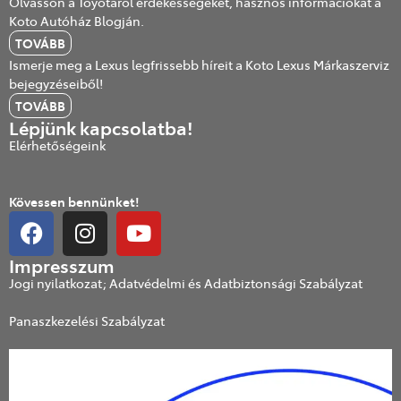
Olvasson a Toyotáról érdekességeket, hasznos információkat a
Koto Autóház Blogján.
TOVÁBB
Ismerje meg a Lexus legfrissebb híreit a Koto Lexus Márkaszerviz
bejegyzéseiből!
TOVÁBB
Lépjünk kapcsolatba!
Elérhetőségeink
Kövessen bennünket!
Impresszum
Jogi nyilatkozat; Adatvédelmi és Adatbiztonsági Szabályzat
Panaszkezelési Szabályzat