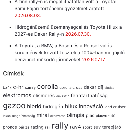
A finn rally-n is megállíthatatlan volt a Toyota:
Sami Pajari történelmi győzelmet aratott
2026.08.03.
Hidrogénüzemű üzemanyagcellás Toyota Hilux a
2027-es Dakar Rally-n
2026.07.30.
A Toyota, a BMW, a Bosch és a Repsol valós
körülmények között teszteli a 100%-ban megújuló
benzinnel működő járműveket
2026.07.17.
Címkék
corolla
c-hr
dakar
díj
bz4x
camry
corolla cross
eladás
elektromos
elismerés
fenntarthatóság
emisszió
gazoo
hilux
hibrid
innováció
hidrogén
land cruiser
mirai
olimpia
piac
piacvezető
lexus
megbízhatóság
okosváros
rally
rav4
proace
racing
suv
terepjáró
párizs
rali
sport