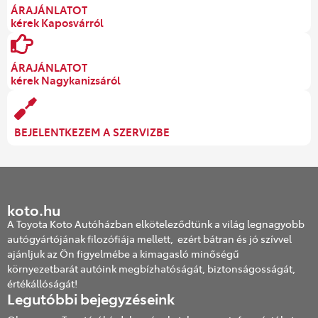
ÁRAJÁNLATOT
kérek Kaposvárról
ÁRAJÁNLATOT
kérek Nagykanizsáról
BEJELENTKEZEM A SZERVIZBE
koto.hu
A Toyota Koto Autóházban elköteleződtünk a világ legnagyobb
autógyártójának filozófiája mellett, ezért bátran és jó szívvel
ajánljuk az Ön figyelmébe a kimagasló minőségű
környezetbarát autóink megbízhatóságát, biztonságosságát,
értékállóságát!
Legutóbbi bejegyzéseink