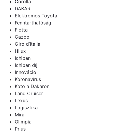
Corolla
DAKAR
Elektromos Toyota
Fenntarthatóság
Flotta
Gazoo
Giro d’Italia
Hilux
Ichiban
Ichiban díj
Innováció
Koronavírus
Koto a Dakaron
Land Cruiser
Lexus
Logisztika
Mirai
Olimpia
Prius