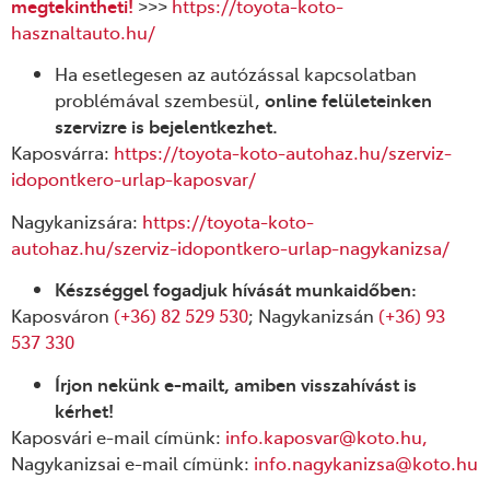
megtekintheti!
>>>
https://toyota-koto-
hasznaltauto.hu/
Ha esetlegesen az autózással kapcsolatban
problémával szembesül,
online felületeinken
szervizre is bejelentkezhet.
Kaposvárra:
https://toyota-koto-autohaz.hu/szerviz-
idopontkero-urlap-kaposvar/
Nagykanizsára:
https://toyota-koto-
autohaz.hu/szerviz-idopontkero-urlap-nagykanizsa/
Készséggel fogadjuk hívását munkaidőben:
Kaposváron
(+36) 82 529 530
; Nagykanizsán
(+36) 93
537 330
Írjon nekünk e-mailt, amiben visszahívást is
kérhet!
Kaposvári e-mail címünk:
info.kaposvar@koto.hu
,
Nagykanizsai e-mail címünk:
info.nagykanizsa@koto.hu