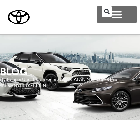
BLOG
Nyitólap
»
Uncategorized
»
ZAVARTALAN NYITVATARTÁS
JÁRVÁNYHELYZETBEN