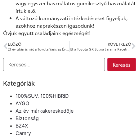
vagy egyszer használatos gumikesztyű használatát
írtuk elő.
A változó kormányzati intézkedéseket figyeljük,
azokhoz naprakészen igazodunk!
Óvjuk együtt családjaink egészségét!
ELŐZŐ
KÖVETKEZŐ
21 év után ismét a Toyota Yaris az Év Autója
Itt a Toyota GR Supra Jarama Racetrack Edition
Kategóriák
100%SUV. 100%HIBRID
AYGO
Az év márkakereskedője
Biztonság
BZ4X
Camry