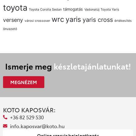
toyota
támogatás
Toyota Corolla Sedan
Vadonatúj Toyota Yaris
wrc
yaris
yaris cross
verseny
városi crossover
értékesítés
önvezető
Ismerje meg
készletajánlatunkat!
MEGNÉZEM
KOTO KAPOSVÁR:
+36 82 529 530
info.kaposvar@koto.hu
Online szerviz bejelentkezés