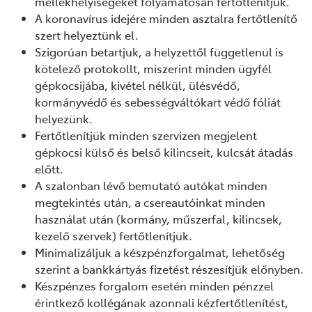
mellékhelyiségeket folyamatosan fertőtlenítjük.
A koronavírus idejére minden asztalra fertőtlenítő
szert helyeztünk el.
Szigorúan betartjuk, a helyzettől függetlenül is
kötelező protokollt, miszerint minden ügyfél
gépkocsijába, kivétel nélkül, ülésvédő,
kormányvédő és sebességváltókart védő fóliát
helyezünk.
Fertőtlenítjük minden szervizen megjelent
gépkocsi külső és belső kilincseit, kulcsát átadás
előtt.
A szalonban lévő bemutató autókat minden
megtekintés után, a csereautóinkat minden
használat után (kormány, műszerfal, kilincsek,
kezelő szervek) fertőtlenítjük.
Minimalizáljuk a készpénzforgalmat, lehetőség
szerint a bankkártyás fizetést részesítjük előnyben.
Készpénzes forgalom esetén minden pénzzel
érintkező kollégának azonnali kézfertőtlenítést,