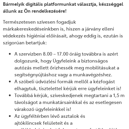
Bármelyik digitális platformunkat választja, készséggel
állunk az Ön rendelkezésére!
Természetesen szívesen fogadjuk
márkakereskedéseinkben is, hiszen a járvány elleni
védekezés higiéniai előírásait, ahogy eddig is, ezután is
szigorúan betartjuk:
A szervizben 8.00 – 17.00 óráig továbbra is azért
dolgozunk, hogy Ügyfeleink a biztonságos
autózás mellett őrizhessék meg mobilitásukat a
segítségnyújtáshoz vagy a munkavégzéshez.
A szóbeli üdvözlési formák mellől a kézfogást
elhagytuk, tisztelettel kérjük erre ügyfeleinket is!
Továbbá kérjük, szíveskedjenek megtartani a 1,5 m
távolságot a munkatársainkkal és az esetlegesen
várakozó ügyfeleinkkel is!
Az ügyféltérben lévő asztalok és
ajtókilincsek felületeit és a