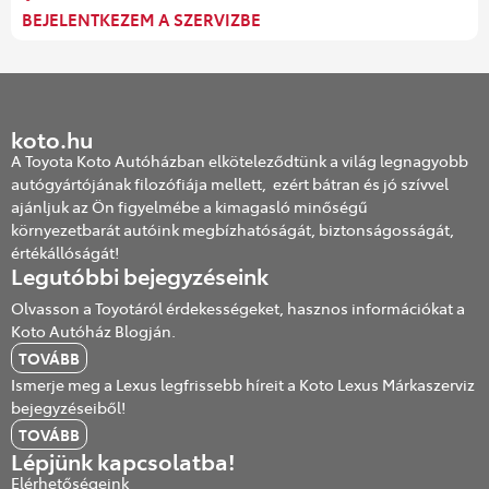
BEJELENTKEZEM A SZERVIZBE
koto.hu
A Toyota Koto Autóházban elköteleződtünk a világ legnagyobb
autógyártójának filozófiája mellett, ezért bátran és jó szívvel
ajánljuk az Ön figyelmébe a kimagasló minőségű
környezetbarát autóink megbízhatóságát, biztonságosságát,
értékállóságát!
Legutóbbi bejegyzéseink
Olvasson a Toyotáról érdekességeket, hasznos információkat a
Koto Autóház Blogján.
TOVÁBB
Ismerje meg a Lexus legfrissebb híreit a Koto Lexus Márkaszerviz
bejegyzéseiből!
TOVÁBB
Lépjünk kapcsolatba!
Elérhetőségeink