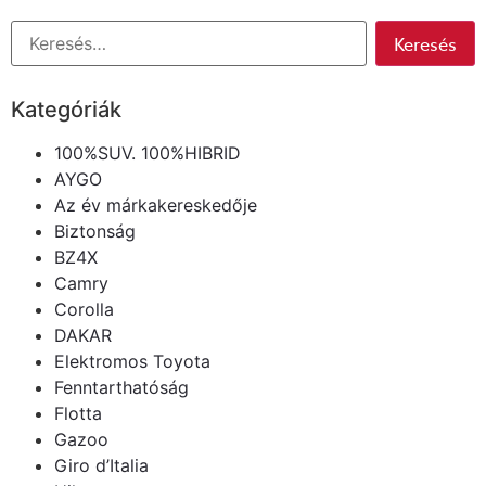
Kategóriák
100%SUV. 100%HIBRID
AYGO
Az év márkakereskedője
Biztonság
BZ4X
Camry
Corolla
DAKAR
Elektromos Toyota
Fenntarthatóság
Flotta
Gazoo
Giro d’Italia