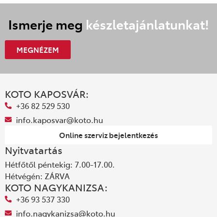
Ismerje meg
készletajánlatunkat!
MEGNÉZEM
KOTO KAPOSVÁR:
+36 82 529 530
info.kaposvar@koto.hu
Online szerviz bejelentkezés
Nyitvatartás
Hétfőtől péntekig: 7.00-17.00.
Hétvégén: ZÁRVA
KOTO NAGYKANIZSA:
+36 93 537 330
info.nagykanizsa@koto.hu