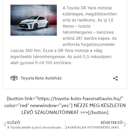
[button link=”https://toyota-koto-hasznaltauto.hu/”
color=”red” newwindow=”yes”] NÉZZE MEG KÉSZLETEN
LÉVŐ SZALONAUTÓINKAT >>>[/button]
ELŐZŐ
KÖVETKEZŐ
A Toyota letette a jövő okosvárosának alapkövét
ZAVARTALAN NYITVATARTÁS JÁRVÁNYHELYZETBEN