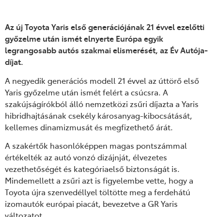
Az új Toyota Yaris első generációjának 21 évvel ezelőtti
győzelme után ismét elnyerte Európa egyik
legrangosabb autós szakmai elismerését, az Év Autója-
díjat.
A negyedik generációs modell 21 évvel az úttörő első
Yaris győzelme után ismét felért a csúcsra. A
szakújságírókból álló nemzetközi zsűri díjazta a Yaris
hibridhajtásának csekély károsanyag-kibocsátását,
kellemes dinamizmusát és megfizethető árát.
A szakértők hasonlóképpen magas pontszámmal
értékelték az autó vonzó dizájnját, élvezetes
vezethetőségét és kategóriaelső biztonságát is.
Mindemellett a zsűri azt is figyelembe vette, hogy a
Toyota újra szenvedéllyel töltötte meg a ferdehátú
izomautók európai piacát, bevezetve a GR Yaris
változatot.