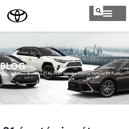
BLOG
Nyitólap
»
crossover
»
21 év után ismét a Toyota Yaris az Év Autója