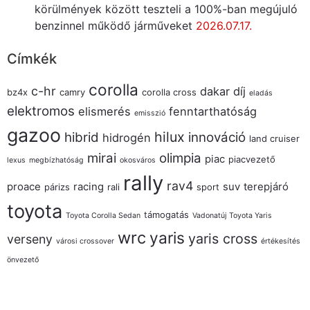
körülmények között teszteli a 100%-ban megújuló
benzinnel működő járműveket
2026.07.17.
Címkék
corolla
c-hr
dakar
díj
bz4x
camry
corolla cross
eladás
elektromos
elismerés
fenntarthatóság
emisszió
gazoo
hilux
hibrid
innováció
hidrogén
land cruiser
mirai
olimpia
piac
piacvezető
lexus
megbízhatóság
okosváros
rally
rav4
proace
racing
suv
terepjáró
párizs
rali
sport
toyota
támogatás
Toyota Corolla Sedan
Vadonatúj Toyota Yaris
wrc
yaris
yaris cross
verseny
városi crossover
értékesítés
önvezető