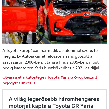
A Toyota Európában harmadik alkalommal szerezte
meg az Év Autója címet: először a Yaris győzött a
szavazáson 2000-ben, utána a Prius 2005-ben, most
pedig ismételten Yaris büszkélkedhet a 2021-es díjjal.
Olvassa el a különleges Toyota Yaris GR-ről készült
bejegyzésünket is!