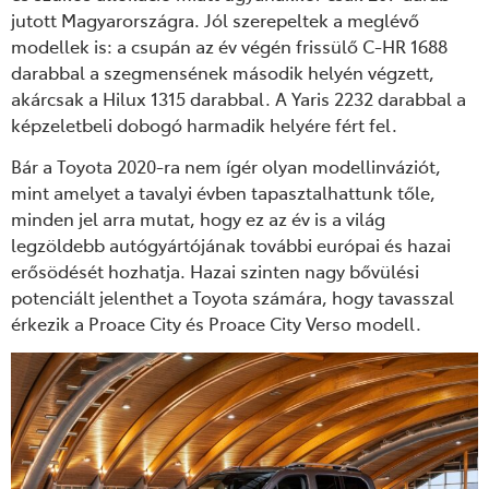
jutott Magyarországra. Jól szerepeltek a meglévő
modellek is: a csupán az év végén frissülő C-HR 1688
darabbal a szegmensének második helyén végzett,
akárcsak a Hilux 1315 darabbal. A Yaris 2232 darabbal a
képzeletbeli dobogó harmadik helyére fért fel.
Bár a Toyota 2020-ra nem ígér olyan modellinváziót,
mint amelyet a tavalyi évben tapasztalhattunk tőle,
minden jel arra mutat, hogy ez az év is a világ
legzöldebb autógyártójának további európai és hazai
erősödését hozhatja. Hazai szinten nagy bővülési
potenciált jelenthet a Toyota számára, hogy tavasszal
érkezik a Proace City és Proace City Verso modell.