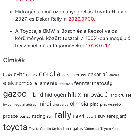
Hidrogénüzemű üzemanyagcellás Toyota Hilux a
2027-es Dakar Rally-n
2026.07.30.
A Toyota, a BMW, a Bosch és a Repsol valós
körülmények között teszteli a 100%-ban megújuló
benzinnel működő járműveket
2026.07.17.
Címkék
corolla
c-hr
dakar
díj
bz4x
camry
corolla cross
eladás
elektromos
elismerés
fenntarthatóság
emisszió
gazoo
hilux
hibrid
innováció
hidrogén
land cruiser
mirai
olimpia
piac
piacvezető
lexus
megbízhatóság
okosváros
rally
rav4
proace
racing
suv
terepjáró
párizs
rali
sport
toyota
támogatás
Toyota Corolla Sedan
Vadonatúj Toyota Yaris