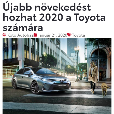
Újabb növekedést
hozhat 2020 a Toyota
számára
Koto Autóház
január 21, 2020
Toyota