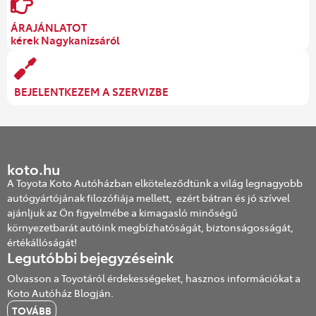
ÁRAJÁNLATOT
kérek Nagykanizsáról
BEJELENTKEZEM A SZERVIZBE
koto.hu
A Toyota Koto Autóházban elköteleződtünk a világ legnagyobb
autógyártójának filozófiája mellett, ezért bátran és jó szívvel
ajánljuk az Ön figyelmébe a kimagasló minőségű
környezetbarát autóink megbízhatóságát, biztonságosságát,
értékállóságát!
Legutóbbi bejegyzéseink
Olvasson a Toyotáról érdekességeket, hasznos információkat a
Koto Autóház Blogján.
TOVÁBB