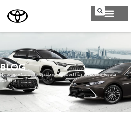
BLOG
Nyitólap
»
Corolla
»
Újabb növekedést hozhat 2020 a Toyota
számára