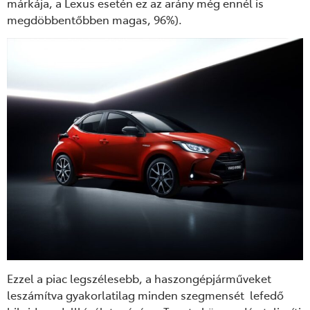
márkája, a Lexus esetén ez az arány még ennél is
megdöbbentőbben magas, 96%).
Ezzel a piac legszélesebb, a haszongépjárműveket
leszámítva gyakorlatilag minden szegmensét lefedő