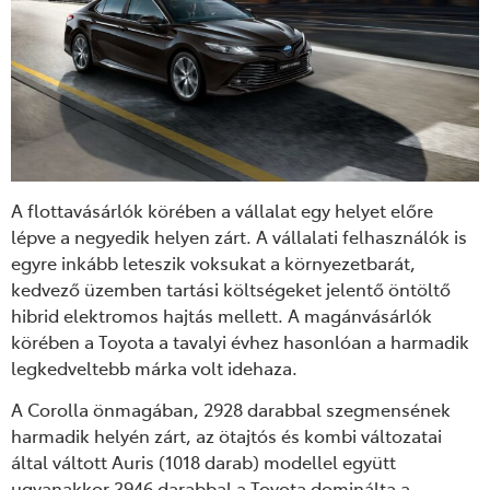
A flottavásárlók körében a vállalat egy helyet előre
lépve a negyedik helyen zárt. A vállalati felhasználók is
egyre inkább leteszik voksukat a környezetbarát,
kedvező üzemben tartási költségeket jelentő öntöltő
hibrid elektromos hajtás mellett. A magánvásárlók
körében a Toyota a tavalyi évhez hasonlóan a harmadik
legkedveltebb márka volt idehaza.
A Corolla önmagában, 2928 darabbal szegmensének
harmadik helyén zárt, az ötajtós és kombi változatai
által váltott Auris (1018 darab) modellel együtt
ugyanakkor 3946 darabbal a Toyota dominálta a