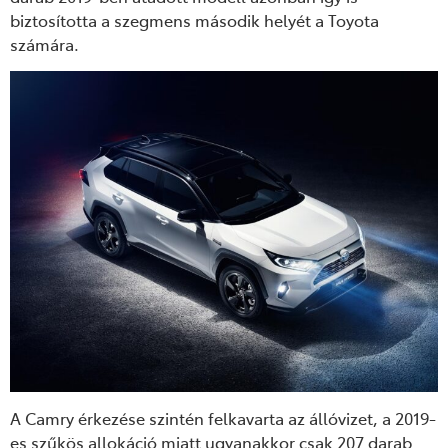
biztosította a szegmens második helyét a Toyota
számára.
A Camry érkezése szintén felkavarta az állóvizet, a 2019-
es szűkös allokáció miatt ugyanakkor csak 207 darab