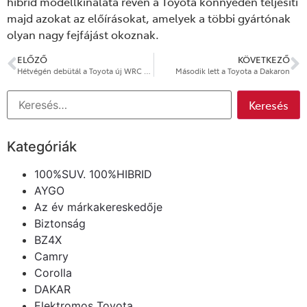
hibrid modellkínálata révén a Toyota könnyedén teljesíti
majd azokat az előírásokat, amelyek a többi gyártónak
olyan nagy fejfájást okoznak.
ELŐZŐ
KÖVETKEZŐ
Hétvégén debütál a Toyota új WRC csapata
Második lett a Toyota a Dakaron
Kategóriák
100%SUV. 100%HIBRID
AYGO
Az év márkakereskedője
Biztonság
BZ4X
Camry
Corolla
DAKAR
Elektromos Toyota