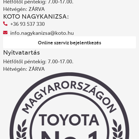
Hétfőtől péntekig: 7.00-17.00.
Hétvégén: ZÁRVA
KOTO NAGYKANIZSA:
+36 93 537 330
info.nagykanizsa@koto.hu
Online szerviz bejelentkezés
Nyitvatartás
Hétfőtől péntekig: 7.00-17.00.
Hétvégén: ZÁRVA