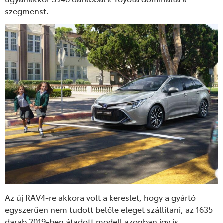
szegmenst.
Az új RAV4-re akkora volt a kereslet, hogy a gyártó
egyszerűen nem tudott belőle eleget szállítani, az 1635
darab 2019-ben átadott modell azonban így is