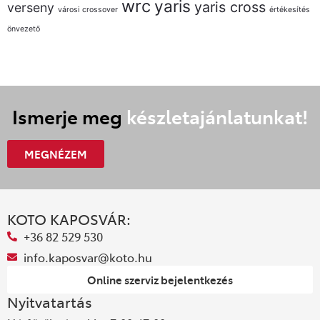
wrc
yaris
yaris cross
verseny
városi crossover
értékesítés
önvezető
Ismerje meg
készletajánlatunkat!
MEGNÉZEM
KOTO KAPOSVÁR:
+36 82 529 530
info.kaposvar@koto.hu
Online szerviz bejelentkezés
Nyitvatartás