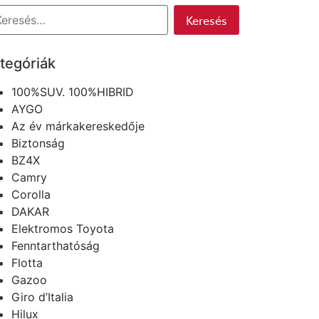
tegóriák
100%SUV. 100%HIBRID
AYGO
Az év márkakereskedője
Biztonság
BZ4X
Camry
Corolla
DAKAR
Elektromos Toyota
Fenntarthatóság
Flotta
Gazoo
Giro d’Italia
Hilux