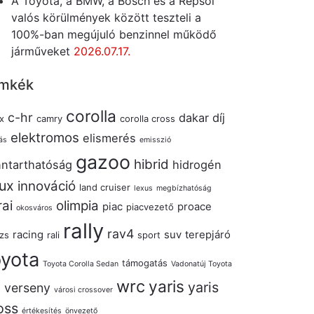
A Toyota, a BMW, a Bosch és a Repsol
valós körülmények között teszteli a
100%-ban megújuló benzinnel működő
járműveket
2026.07.17.
mkék
corolla
c-hr
dakar
díj
x
camry
corolla cross
elektromos
elismerés
ás
emisszió
gazoo
hibrid
nntarthatóság
hidrogén
lux
innováció
land cruiser
lexus
megbízhatóság
rai
olimpia
piac
proace
piacvezető
okosváros
rally
rav4
racing
suv
terepjáró
izs
rali
sport
oyota
támogatás
Toyota Corolla Sedan
Vadonatúj Toyota
wrc
yaris
yaris
verseny
s
városi crossover
oss
értékesítés
önvezető