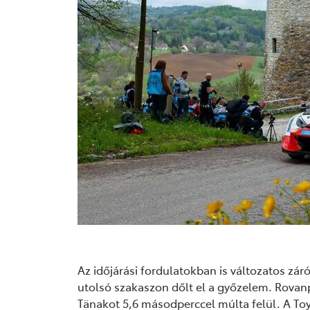
Az időjárási fordulatokban is változatos zá
utolsó szakaszon dőlt el a győzelem. Rovanpe
Tänakot 5,6 másodperccel múlta felül. A To