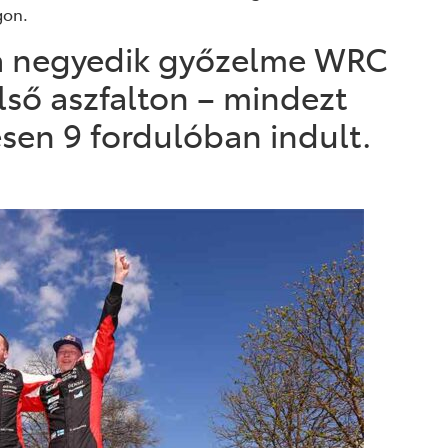
gon.
óta negyedik győzelme WRC
első aszfalton – mindezt
sen 9 fordulóban indult.