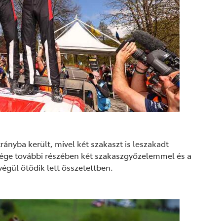
ányba került, mivel két szakaszt is leszakadt
vége további részében két szakaszgyőzelemmel és a
égül ötödik lett összetettben.