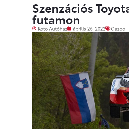
Szenzációs Toyot
futamon
Koto Autóház
április 26, 2022
Gazoo