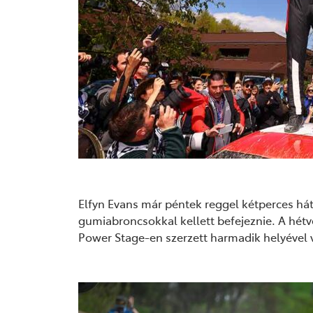
Elfyn Evans már péntek reggel kétperces hátr
gumiabroncsokkal kellett befejeznie. A hét
Power Stage-en szerzett harmadik helyével v