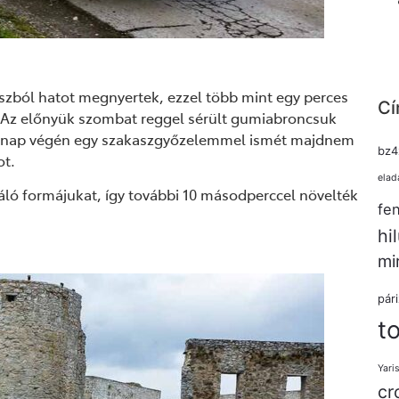
szból hatot megnyertek, ezzel több mint egy perces
Cí
n. Az előnyük szombat reggel sérült gumiabroncsuk
 a nap végén egy szakaszgyőzelemmel ismét majdnem
bz4
ot.
elad
váló formájukat, így további 10 másodperccel növelték
fe
hi
mi
pár
t
Yari
cr