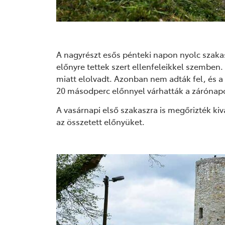
A nagyrészt esős pénteki napon nyolc szaka
előnyre tettek szert ellenfeleikkel szembe
miatt elolvadt. Azonban nem adták fel, és
20 másodperc előnnyel várhatták a zárónap
A vasárnapi első szakaszra is megőrizték ki
az összetett előnyüket.