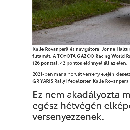
Kalle Rovanperä és navigátora, Jonne Haltu
futamát. A TOYOTA GAZOO Racing World Ral
126 ponttal, 42 pontos előnnyel áll az élen.
2021-ben már a horvát verseny elején kiesett
GR YARIS Rally1
fedélzetén Kalle Rovanperä 
Ez nem akadályozta m
egész hétvégén elkép
versenyezzenek.