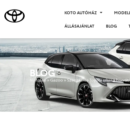
KOTO AUTÓHÁZ
MODEL
ÁLLÁSAJÁNLAT
BLOG
BLOG
Nyitólap
»
Gazoo
»
Szenzációs Toyota siker a horv