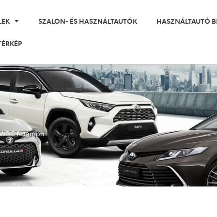
LEK
SZALON- ÉS HASZNÁLTAUTÓK
HASZNÁLTAUTÓ B
TÉRKÉP
át WRC futamon