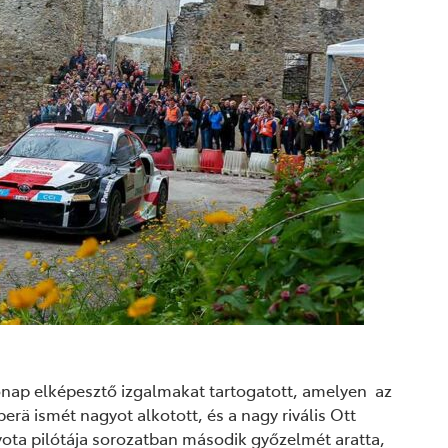
rónap elképesztő izgalmakat tartogatott, amelyen az
rä ismét nagyot alkotott, és a nagy rivális Ott
yota pilótája sorozatban második győzelmét aratta,