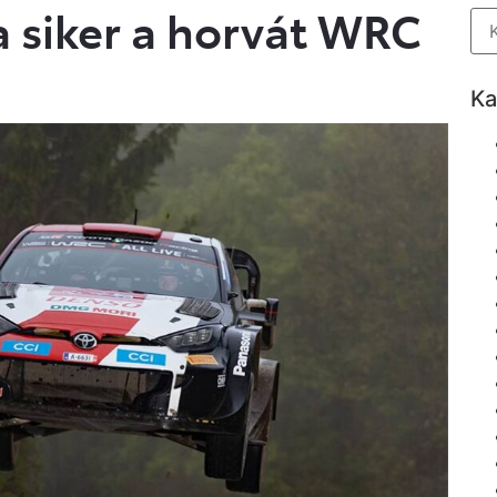
a siker a horvát WRC
Ka