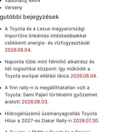
Vadonatúj RAV4
Verseny
gutóbbi bejegyzések
A Toyota és a Lexus magyarországi
importőre önkéntes intézkedésekkel
csökkenti energia- és vízfogyasztását
2026.08.04.
Naponta több mint félmillió alkatrész és
hét logisztikai központ: így működik a
Toyota európai ellátási lánca
2026.08.04.
A finn rally-n is megállíthatatlan volt a
Toyota: Sami Pajari történelmi győzelmet
aratott
2026.08.03.
Hidrogénüzemű üzemanyagcellás Toyota
Hilux a 2027-es Dakar Rally-n
2026.07.30.