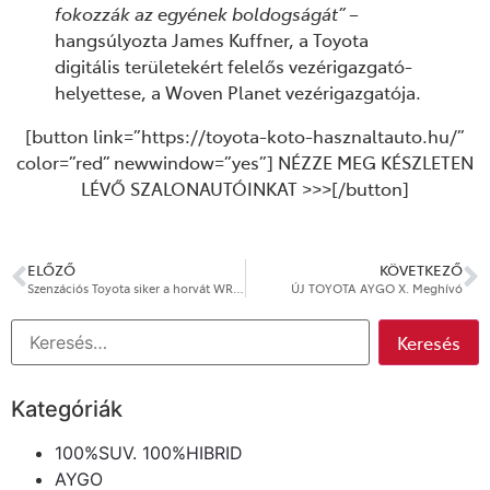
fokozzák az egyének boldogságát” –
hangsúlyozta James Kuffner, a Toyota
digitális területekért felelős vezérigazgató-
helyettese, a Woven Planet vezérigazgatója.
[button link=”https://toyota-koto-hasznaltauto.hu/”
color=”red” newwindow=”yes”] NÉZZE MEG KÉSZLETEN
LÉVŐ SZALONAUTÓINKAT >>>[/button]
ELŐZŐ
KÖVETKEZŐ
Szenzációs Toyota siker a horvát WRC futamon
ÚJ TOYOTA AYGO X. Meghívó
Kategóriák
100%SUV. 100%HIBRID
AYGO