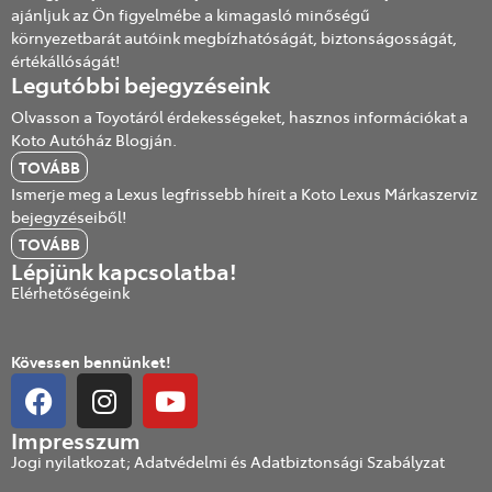
ajánljuk az Ön figyelmébe a kimagasló minőségű
környezetbarát autóink megbízhatóságát, biztonságosságát,
értékállóságát!
Legutóbbi bejegyzéseink
Olvasson a Toyotáról érdekességeket, hasznos információkat a
Koto Autóház Blogján.
TOVÁBB
Ismerje meg a Lexus legfrissebb híreit a Koto Lexus Márkaszerviz
bejegyzéseiből!
TOVÁBB
Lépjünk kapcsolatba!
Elérhetőségeink
Kövessen bennünket!
Impresszum
Jogi nyilatkozat; Adatvédelmi és Adatbiztonsági Szabályzat