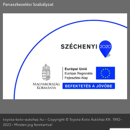
Panaszkezelési Szabályzat
toyota-koto-autohaz.hu – Copyright © Toyota Koto Autóház Kft. 1992–
2023 • Minden jog fenntartva!