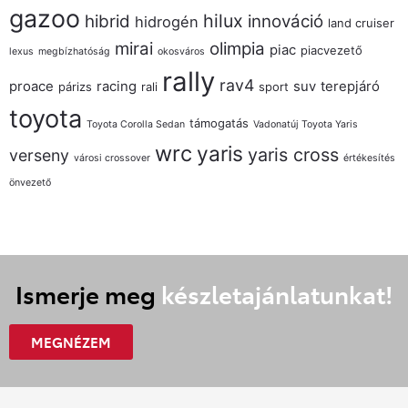
gazoo
hilux
hibrid
innováció
hidrogén
land cruiser
mirai
olimpia
piac
piacvezető
lexus
megbízhatóság
okosváros
rally
rav4
proace
racing
suv
terepjáró
párizs
rali
sport
toyota
támogatás
Toyota Corolla Sedan
Vadonatúj Toyota Yaris
wrc
yaris
yaris cross
verseny
városi crossover
értékesítés
önvezető
Ismerje meg
készletajánlatunkat!
MEGNÉZEM