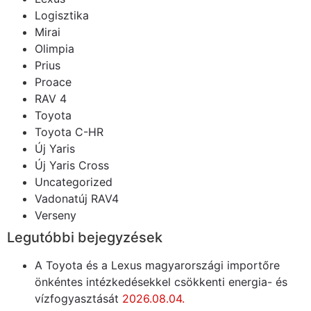
Logisztika
Mirai
Olimpia
Prius
Proace
RAV 4
Toyota
Toyota C-HR
Új Yaris
Új Yaris Cross
Uncategorized
Vadonatúj RAV4
Verseny
Legutóbbi bejegyzések
A Toyota és a Lexus magyarországi importőre
önkéntes intézkedésekkel csökkenti energia- és
vízfogyasztását
2026.08.04.