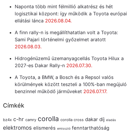
Naponta több mint félmillió alkatrész és hét
logisztikai központ: így működik a Toyota európai
ellátási lánca
2026.08.04.
A finn rally-n is megállíthatatlan volt a Toyota:
Sami Pajari történelmi győzelmet aratott
2026.08.03.
Hidrogénüzemű üzemanyagcellás Toyota Hilux a
2027-es Dakar Rally-n
2026.07.30.
A Toyota, a BMW, a Bosch és a Repsol valós
körülmények között teszteli a 100%-ban megújuló
benzinnel működő járműveket
2026.07.17.
Címkék
corolla
c-hr
dakar
díj
bz4x
camry
corolla cross
eladás
elektromos
elismerés
fenntarthatóság
emisszió