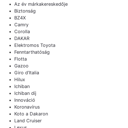
Az év márkakereskedője
Biztonság
BZ4X
Camry
Corolla
DAKAR
Elektromos Toyota
Fenntarthatóság
Flotta
Gazoo
Giro d’Italia
Hilux
Ichiban
Ichiban díj
Innováció
Koronavírus
Koto a Dakaron
Land Cruiser
Lexus