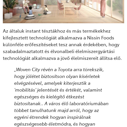
Az általuk instant tésztákhoz és más termékekhez
kifejlesztett technológiát alkalmazva a Nissin Foods
különféle erőfeszítéseket tesz annak érdekében, hogy
szabadalmaztatott és élvonalbeli élelmiszergyártási
technológiát alkalmazva a jövő élelmiszereit állítsa elő.
„Woven City révén a Toyota arra törekszik,
hogy jólétet biztosítson olyan kísérletek
elvégzésével, amelyek kiterjesztik a
’mobilitás’ jelentését és értékét, valamint
egészséges és kielégítő étkezést
biztosítanak.. A város élő laboratóriumában
többet tanulhatunk majd arról, hogy az
egyéni étrendek hogyan inspirálnak
egészségesebb életmódra, és hogyan