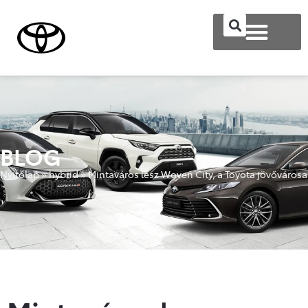
BLOG
Nyitólap
»
hybrid
»
Mintaváros lesz Woven City, a Toyota jövővárosa