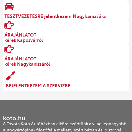
TESZTVEZETÉSRE jelentkezem Nagykanizsára
ÁRAJÁNLATOT
kérek Kaposvárról
ÁRAJÁNLATOT
kérek Nagykanizsáról
BEJELENTKEZEM A SZERVIZBE
koto.hu
A Toyota Koto Autóházban elköteleződtünk a világ legnagyobb
autógyártójának filozófiája mellett, ezért bátran és jó szívvel