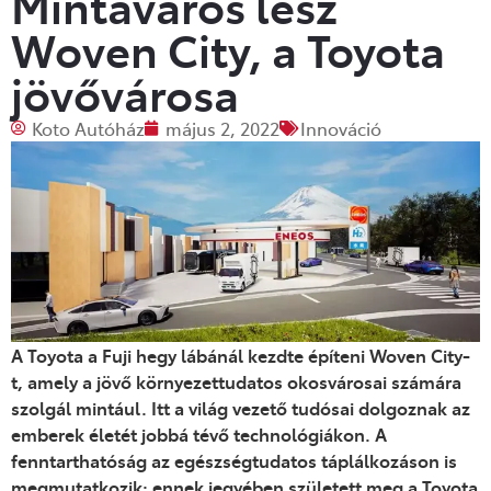
Mintaváros lesz
Woven City, a Toyota
jövővárosa
Koto Autóház
május 2, 2022
Innováció
A Toyota a Fuji hegy lábánál kezdte építeni Woven City-
t, amely a jövő környezettudatos okosvárosai számára
szolgál mintául. Itt a világ vezető tudósai dolgoznak az
emberek életét jobbá tévő technológiákon. A
fenntarthatóság az egészségtudatos táplálkozáson is
megmutatkozik: ennek jegyében született meg a Toyota