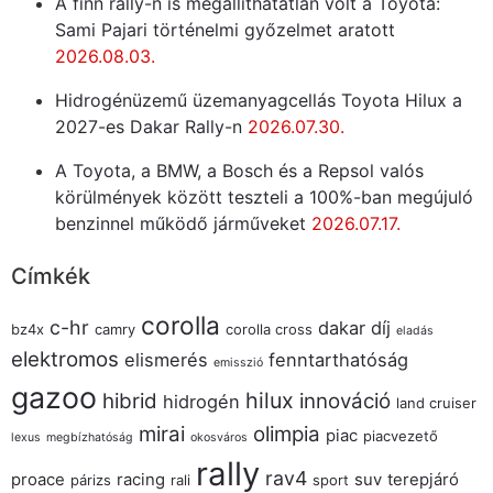
A finn rally-n is megállíthatatlan volt a Toyota:
Sami Pajari történelmi győzelmet aratott
2026.08.03.
Hidrogénüzemű üzemanyagcellás Toyota Hilux a
2027-es Dakar Rally-n
2026.07.30.
A Toyota, a BMW, a Bosch és a Repsol valós
körülmények között teszteli a 100%-ban megújuló
benzinnel működő járműveket
2026.07.17.
Címkék
corolla
c-hr
dakar
díj
bz4x
camry
corolla cross
eladás
elektromos
elismerés
fenntarthatóság
emisszió
gazoo
hilux
hibrid
innováció
hidrogén
land cruiser
mirai
olimpia
piac
piacvezető
lexus
megbízhatóság
okosváros
rally
rav4
proace
racing
suv
terepjáró
párizs
rali
sport