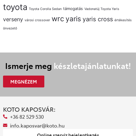
toyota
támogatás
Toyota Corolla Sedan
Vadonatúj Toyota Yaris
wrc
yaris
yaris cross
verseny
városi crossover
értékesítés
önvezető
Ismerje meg
készletajánlatunkat!
MEGNÉZEM
KOTO KAPOSVÁR:
+36 82 529 530
info.kaposvar@koto.hu
Online szerviz bejelentkezés