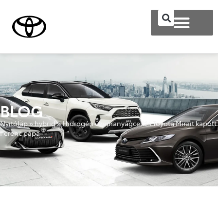
BLOG
Nyitólap
»
hybrid
»
Hidrogén üzemanyagcellás Toyota Mirait kapott
Ferenc pápa