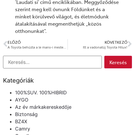
‘Laudati si’ című enciklikában. Meggyőződése
szerint meg kell óvnunk Földünket és a
minket körülvevő világot, és életmódunk
átalakításával megmenthetjük „közös
otthonunkat”.
ELŐZŐ
KÖVETKEZŐ
A Toyota behúzta a le mans-i mesterhármast
Itt a vadonatúj Toyota Hilux!
Kategóriák
100%SUV. 100%HIBRID
AYGO
Az év márkakereskedője
Biztonság
BZ4X
Camry