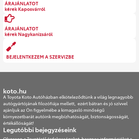
ÁRAJÁNLATOT
kérek Kaposvárról
ÁRAJÁNLATOT
kérek Nagykanizsáról
BEJELENTKEZEM A SZERVIZBE
koto.hu
A Toyota Koto Autóházban elköteleződtünk a világ legnagyobb
autógyártójának filozófiája mellett, ezért bátran és jó szívvel
ajánljuk az Ön figyelmébe a kimagasló minőségű
környezetbarát autóink megbízhatóságát, biztonságosságát,
értékállóságát!
Legutóbbi bejegyzéseink
Olvasson a Toyotáról érdekességeket, hasznos információkat a