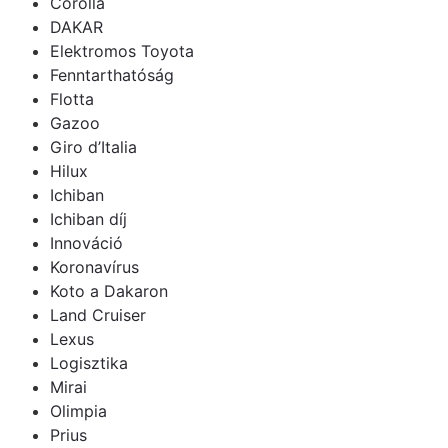
Corolla
DAKAR
Elektromos Toyota
Fenntarthatóság
Flotta
Gazoo
Giro d’Italia
Hilux
Ichiban
Ichiban díj
Innováció
Koronavírus
Koto a Dakaron
Land Cruiser
Lexus
Logisztika
Mirai
Olimpia
Prius