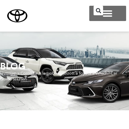
BLOG
Nyitólap
»
Corolla
»
A legjobbak között a Toyota a Which? Car
Guide teszten