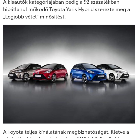
A kisautók kategóriájában pedig a 92 százalékban
hibátlanul működő Toyota Yaris Hybrid szerezte meg a
„Legjobb vétel” minősítést.
A Toyota teljes kínálatának megbízhatóságát, illetve a