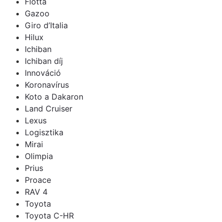
Flotta
Gazoo
Giro d’Italia
Hilux
Ichiban
Ichiban díj
Innováció
Koronavírus
Koto a Dakaron
Land Cruiser
Lexus
Logisztika
Mirai
Olimpia
Prius
Proace
RAV 4
Toyota
Toyota C-HR