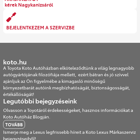
kérek Nagykanizsáról
BEJELENTKEZEM A SZERVIZBE
koto.hu
A Toyota Koto Autóházban elköteleződtünk a világ legnagyobb
autógyártójának filozófiája mellett, ezért bátran és jó szívvel
ajánljuk az Ön figyelmébe a kimagasló minőségű
környezetbarát autóink megbízhatóságát, biztonságosságát,
értékállóságát!
Legutóbbi bejegyzéseink
Olvasson a Toyotáról érdekességeket, hasznos információkat a
Koto Autóház Blogján.
TOVÁBB
Ismerje meg a Lexus legfrissebb híreit a Koto Lexus Márkaszerviz
bejegyzéseiből!