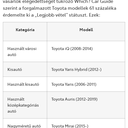
vásárlók elégedettségét tükröző Which? Car Guide
szerint a forgalmazott Toyota modellek 61 százaléka
érdemelte ki a „Legjobb vétel” státuszt. Ezek:
Kategória
Modell
Használt városi
Toyota iQ (2008-2014)
autó
Kisautó
Toyota Yaris Hybrid (2012-)
Használt kisautó
Toyota Yaris (2006-2011)
Használt
Toyota Auris (2012-2019)
középkategóriás
autó
Nagyméretű autó
Toyota Mirai (2015-)