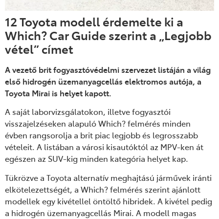
12 Toyota modell érdemelte ki a
Which? Car Guide szerint a „Legjobb
vétel” címet
A vezető brit fogyasztóvédelmi szervezet listáján a világ
első hidrogén üzemanyagcellás elektromos autója, a
Toyota Mirai is helyet kapott.
A saját laborvizsgálatokon, illetve fogyasztói
visszajelzéseken alapuló Which? felmérés minden
évben rangsorolja a brit piac legjobb és legrosszabb
vételeit. A listában a városi kisautóktól az MPV-ken át
egészen az SUV-kig minden kategória helyet kap.
Tükrözve a Toyota alternatív meghajtású járművek iránti
elkötelezettségét, a Which? felmérés szerint ajánlott
modellek egy kivétellel öntöltő hibridek. A kivétel pedig
a hidrogén üzemanyagcellás Mirai. A modell magas