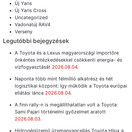
Új Yaris
Új Yaris Cross
Uncategorized
Vadonatúj RAV4
Verseny
Legutóbbi bejegyzések
A Toyota és a Lexus magyarországi importőre
önkéntes intézkedésekkel csökkenti energia- és
vízfogyasztását
2026.08.04.
Naponta több mint félmillió alkatrész és hét
logisztikai központ: így működik a Toyota európai
ellátási lánca
2026.08.04.
A finn rally-n is megállíthatatlan volt a Toyota:
Sami Pajari történelmi győzelmet aratott
2026.08.03.
Hidrogénüzemű üzemanyagcellás Toyota Hilux a