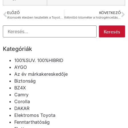
ELŐZŐ
KÖVETKEZŐ
Alonsoék élesben tesztelték a Toyota Hilux-ot
Kétmillió kilométer a hidrogéncellás Toyota Miraival
Kategóriák
100%SUV. 100%HIBRID
AYGO
Az év márkakereskedője
Biztonság
BZ4X
Camry
Corolla
DAKAR
Elektromos Toyota
Fenntarthatóság