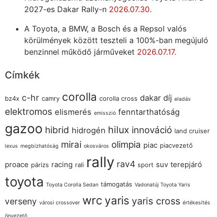
2027-es Dakar Rally-n
2026.07.30.
A Toyota, a BMW, a Bosch és a Repsol valós
körülmények között teszteli a 100%-ban megújuló
benzinnel működő járműveket
2026.07.17.
Címkék
corolla
c-hr
dakar
díj
bz4x
camry
corolla cross
eladás
elektromos
elismerés
fenntarthatóság
emisszió
gazoo
hilux
hibrid
innováció
hidrogén
land cruiser
mirai
olimpia
piac
piacvezető
lexus
megbízhatóság
okosváros
rally
rav4
proace
racing
suv
terepjáró
párizs
rali
sport
toyota
támogatás
Toyota Corolla Sedan
Vadonatúj Toyota Yaris
wrc
yaris
yaris cross
verseny
városi crossover
értékesítés
önvezető