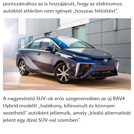
pontszámához az is hozzájárult, hogy az elektromos
autóktól eltérően nem igényel „hosszas feltöltést”.
A nagyméretű SUV-ok erős szegmensében az új RAV4
Hybrid modellt „hatékony, kifinomult és könnyen
vezethető” autóként jellemzik, amely „kiváló alternatívát
jelent egy dízel SUV-val szemben”.