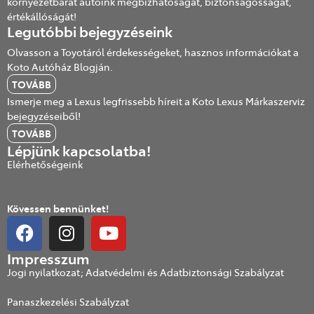
környezetbarát autóink megbízhatóságát, biztonságosságát,
értékállóságát!
Legutóbbi bejegyzéseink
Olvasson a Toyotáról érdekességeket, hasznos információkat a
Koto Autóház Blogján.
TOVÁBB
Ismerje meg a Lexus legfrissebb híreit a Koto Lexus Márkaszerviz
bejegyzéseiből!
TOVÁBB
Lépjünk kapcsolatba!
Elérhetőségeink
Kövessen bennünket!
Impresszum
Jogi nyilatkozat; Adatvédelmi és Adatbiztonsági Szabályzat
Panaszkezelési Szabályzat