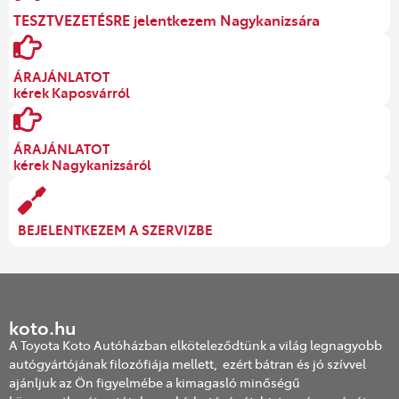
TESZTVEZETÉSRE jelentkezem Nagykanizsára
ÁRAJÁNLATOT
kérek Kaposvárról
ÁRAJÁNLATOT
kérek Nagykanizsáról
BEJELENTKEZEM A SZERVIZBE
koto.hu
A Toyota Koto Autóházban elköteleződtünk a világ legnagyobb
autógyártójának filozófiája mellett, ezért bátran és jó szívvel
ajánljuk az Ön figyelmébe a kimagasló minőségű