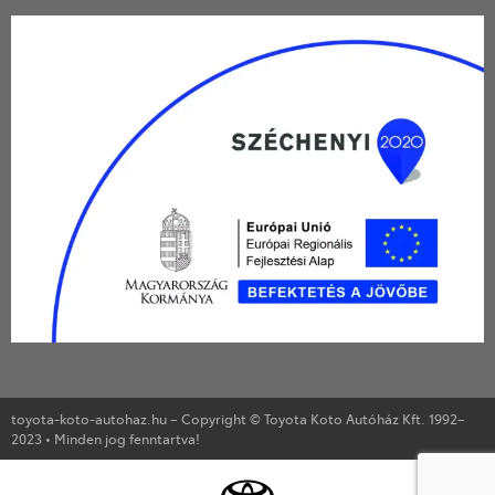
toyota-koto-autohaz.hu – Copyright © Toyota Koto Autóház Kft. 1992–
2023 • Minden jog fenntartva!