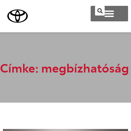
Címke: megbízhatóság