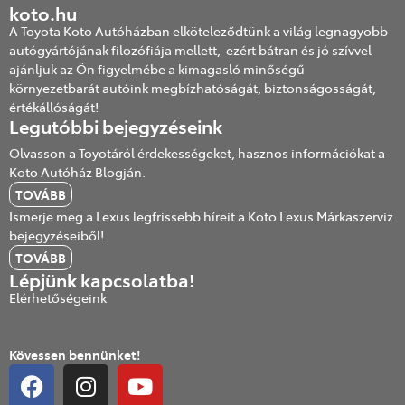
koto.hu
A Toyota Koto Autóházban elköteleződtünk a világ legnagyobb
autógyártójának filozófiája mellett, ezért bátran és jó szívvel
ajánljuk az Ön figyelmébe a kimagasló minőségű
környezetbarát autóink megbízhatóságát, biztonságosságát,
értékállóságát!
Legutóbbi bejegyzéseink
Olvasson a Toyotáról érdekességeket, hasznos információkat a
Koto Autóház Blogján.
TOVÁBB
Ismerje meg a Lexus legfrissebb híreit a Koto Lexus Márkaszerviz
bejegyzéseiből!
TOVÁBB
Lépjünk kapcsolatba!
Elérhetőségeink
Kövessen bennünket!