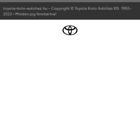
toyota-koto-autohaz.hu – Copyright © Toyota Koto Autóház Kft. 1992–
2023 • Minden jog fenntartva!