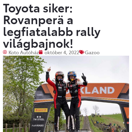
Toyota siker:
Rovanperä a
legfiatalabb rally
világbajnok!
Koto Autóház
október 4, 2022
Gazoo