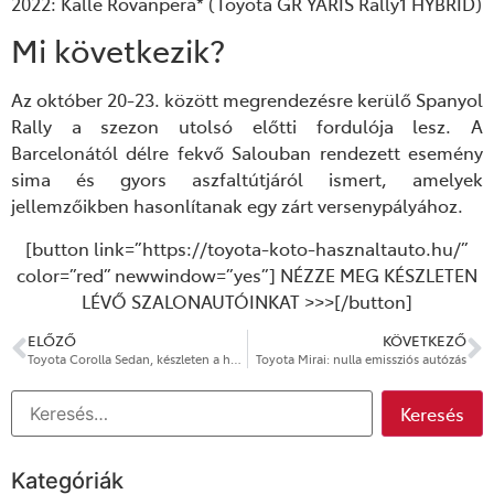
2022: Kalle Rovanperä* (Toyota GR YARIS Rally1 HYBRID)
Mi következik?
Az október 20-23. között megrendezésre kerülő Spanyol
Rally a szezon utolsó előtti fordulója lesz. A
Barcelonától délre fekvő Salouban rendezett esemény
sima és gyors aszfaltútjáról ismert, amelyek
jellemzőikben hasonlítanak egy zárt versenypályához.
[button link=”https://toyota-koto-hasznaltauto.hu/”
color=”red” newwindow=”yes”] NÉZZE MEG KÉSZLETEN
LÉVŐ SZALONAUTÓINKAT >>>[/button]
ELŐZŐ
KÖVETKEZŐ
Toyota Corolla Sedan, készleten a hűséges útitárs
Toyota Mirai: nulla emissziós autózás
Kategóriák