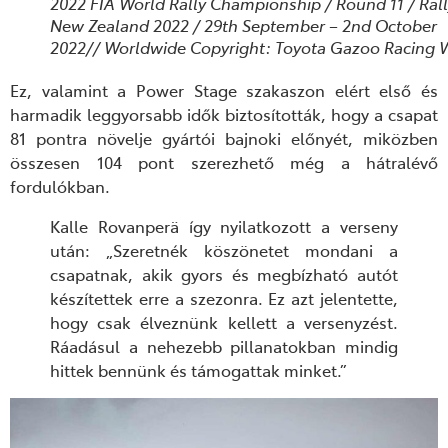
2022 FIA World Rally Championship / Round 11 / Ral
New Zealand 2022 / 29th September – 2nd October
2022// Worldwide Copyright: Toyota Gazoo Racing
Ez
, valamint a Power Stage szakaszon elért első és
harmadik leggyorsabb idők biztosították, hogy a csapat
81 pontra növelje gyártói bajnoki előnyét, miközben
összesen 104 pont szerezhető még a hátralévő
fordulókban.
Kalle Rovanperä így nyilatkozott a verseny
után:
„Szeretnék köszönetet mondani a
csapatnak, akik gyors és megbízható autót
készítettek erre a szezonra. Ez azt jelentette,
hogy csak élveznünk kellett a versenyzést.
Ráadásul a nehezebb pillanatokban mindig
hittek bennünk és támogattak minket.”