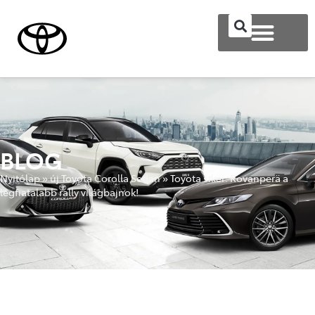
BLOG
Nyitólap
»
új Toyota Corolla Sedan
»
Toyota siker: Rovanperä a
legfiatalabb rally világbajnok!