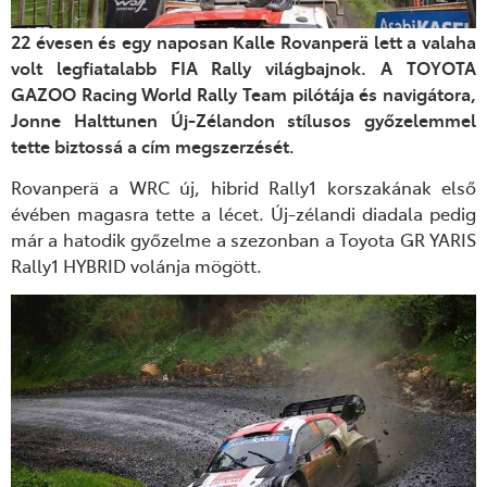
22 évesen és egy naposan Kalle Rovanperä lett a valaha
volt legfiatalabb FIA Rally
v
ilágbajnok.
A
TOYOTA
GAZOO Racing World Rally Team pilótája és navigátora,
Jonne Halttunen Új-Zélandon stílusos győzelemmel
tette biztossá a cím megszerzését.
Rovanperä a WRC új, hibrid Rally1 korszakának első
évében magasra tette a lécet.
Ú
j-zélandi
diadala
pedig
már a hatodik győzelme a szezonban a Toyota GR YARIS
Rally1 HYBRID volánja mögött.