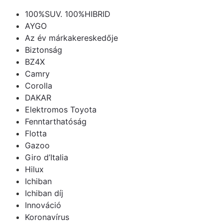
100%SUV. 100%HIBRID
AYGO
Az év márkakereskedője
Biztonság
BZ4X
Camry
Corolla
DAKAR
Elektromos Toyota
Fenntarthatóság
Flotta
Gazoo
Giro d’Italia
Hilux
Ichiban
Ichiban díj
Innováció
Koronavírus