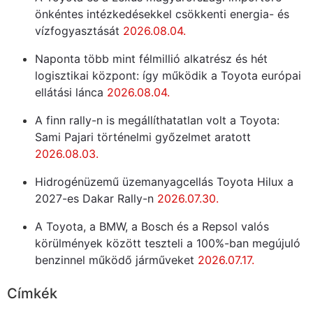
önkéntes intézkedésekkel csökkenti energia- és
vízfogyasztását
2026.08.04.
Naponta több mint félmillió alkatrész és hét
logisztikai központ: így működik a Toyota európai
ellátási lánca
2026.08.04.
A finn rally-n is megállíthatatlan volt a Toyota:
Sami Pajari történelmi győzelmet aratott
2026.08.03.
Hidrogénüzemű üzemanyagcellás Toyota Hilux a
2027-es Dakar Rally-n
2026.07.30.
A Toyota, a BMW, a Bosch és a Repsol valós
körülmények között teszteli a 100%-ban megújuló
benzinnel működő járműveket
2026.07.17.
Címkék