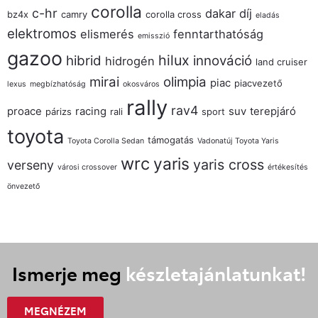
corolla
c-hr
dakar
díj
bz4x
camry
corolla cross
eladás
elektromos
elismerés
fenntarthatóság
emisszió
gazoo
hilux
hibrid
innováció
hidrogén
land cruiser
mirai
olimpia
piac
piacvezető
lexus
megbízhatóság
okosváros
rally
rav4
proace
racing
suv
terepjáró
párizs
rali
sport
toyota
támogatás
Toyota Corolla Sedan
Vadonatúj Toyota Yaris
wrc
yaris
yaris cross
verseny
városi crossover
értékesítés
önvezető
Ismerje meg
készletajánlatunkat!
MEGNÉZEM