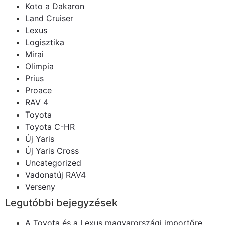
Koto a Dakaron
Land Cruiser
Lexus
Logisztika
Mirai
Olimpia
Prius
Proace
RAV 4
Toyota
Toyota C-HR
Új Yaris
Új Yaris Cross
Uncategorized
Vadonatúj RAV4
Verseny
Legutóbbi bejegyzések
A Toyota és a Lexus magyarországi importőre