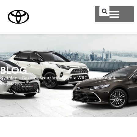
BLOG
Nyitólap
»
Gazoo
»
Szenzációs Toyota WRC siker a Kanári-
szigeteken