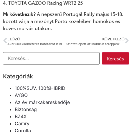
4. TOYOTA GAZOO Racing WRT2 25
Mi következik?
A népszerű Portugál Rally május 15-18.
között várja a mezőnyt Porto közelében homokos és
köves murvás utakon.
ELŐZŐ
KÖVETKEZŐ
Akár 600 kilométeres hatótávot is kínálhat a vadonatúj akkumulátoros elektromos Toyota C-HR+
Szintet lépett az ikonikus terepjáró: bemutatkozott a Toyota Hybrid 48V és a GR SPORT II
Kategóriák
100%SUV. 100%HIBRID
AYGO
Az év márkakereskedője
Biztonság
BZ4X
Camry
Corolla