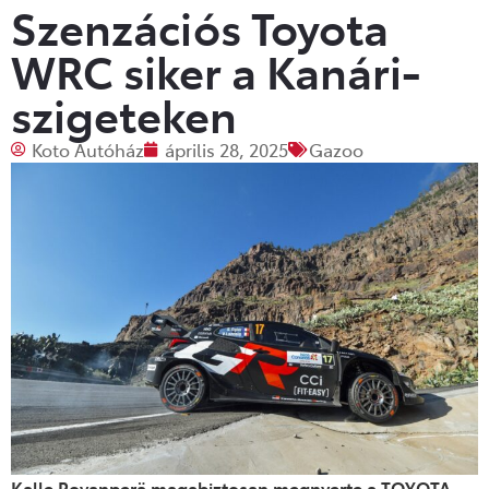
Szenzációs Toyota
WRC siker a Kanári-
szigeteken
Koto Autóház
április 28, 2025
Gazoo
Kalle Rovanperä magabiztosan megnyerte a TOYOTA