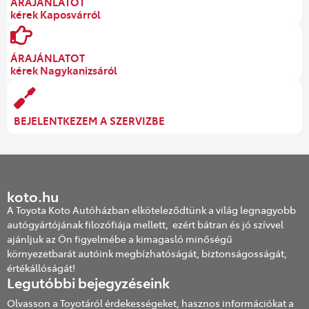
ÁRAJÁNLATOT
kérek Kaposvárról
ÁRAJÁNLATOT
kérek Nagykanizsáról
BEJELENTKEZEM A SZERVIZBE
koto.hu
A Toyota Koto Autóházban elköteleződtünk a világ legnagyobb
autógyártójának filozófiája mellett, ezért bátran és jó szívvel
ajánljuk az Ön figyelmébe a kimagasló minőségű
környezetbarát autóink megbízhatóságát, biztonságosságát,
értékállóságát!
Legutóbbi bejegyzéseink
Olvasson a Toyotáról érdekességeket, hasznos információkat a