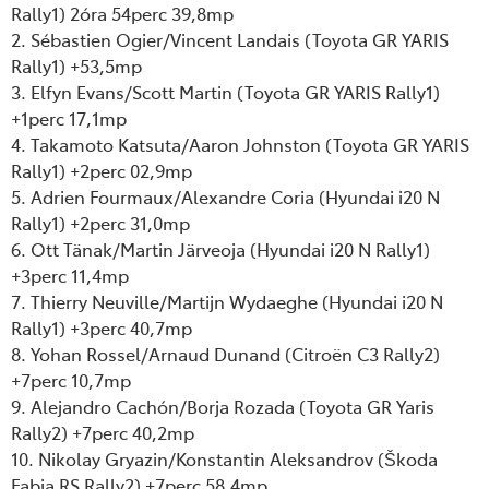
Rally1) 2óra 54perc 39,8mp
2. Sébastien Ogier/Vincent Landais (Toyota GR YARIS
Rally1) +53,5mp
3. Elfyn Evans/Scott Martin (Toyota GR YARIS Rally1)
+1perc 17,1mp
4. Takamoto Katsuta/Aaron Johnston (Toyota GR YARIS
Rally1) +2perc 02,9mp
5. Adrien Fourmaux/Alexandre Coria (Hyundai i20 N
Rally1) +2perc 31,0mp
6. Ott Tänak/Martin Järveoja (Hyundai i20 N Rally1)
+3perc 11,4mp
7. Thierry Neuville/Martijn Wydaeghe (Hyundai i20 N
Rally1) +3perc 40,7mp
8. Yohan Rossel/Arnaud Dunand (Citroën C3 Rally2)
+7perc 10,7mp
9. Alejandro Cachón/Borja Rozada (Toyota GR Yaris
Rally2) +7perc 40,2mp
10. Nikolay Gryazin/Konstantin Aleksandrov (Škoda
Fabia RS Rally2) +7perc 58,4mp