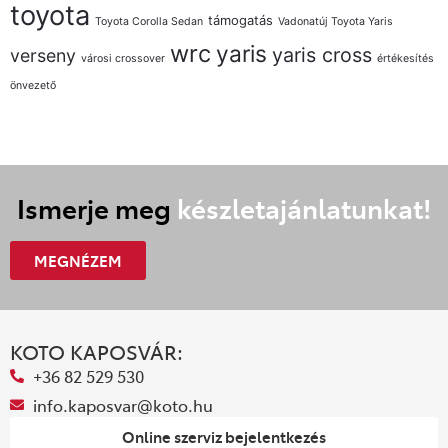
toyota
támogatás
Toyota Corolla Sedan
Vadonatúj Toyota Yaris
wrc
yaris
yaris cross
verseny
városi crossover
értékesítés
önvezető
Ismerje meg
készletajánlatunkat!
MEGNÉZEM
KOTO KAPOSVÁR:
+36 82 529 530
info.kaposvar@koto.hu
Online szerviz bejelentkezés