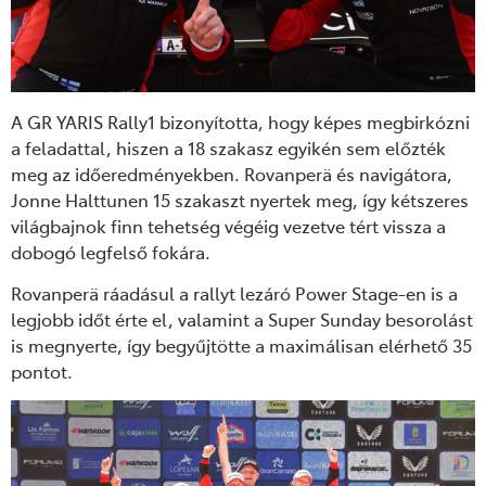
A GR YARIS Rally1 bizonyította, hogy képes megbirkózni
a feladattal, hiszen a 18 szakasz egyikén sem előzték
meg az időeredményekben. Rovanperä és navigátora,
Jonne Halttunen 15 szakaszt nyertek meg, így kétszeres
világbajnok finn tehetség végéig vezetve tért vissza a
dobogó legfelső fokára.
Rovanperä ráadásul a rallyt lezáró Power Stage-en is a
legjobb időt érte el, valamint a Super Sunday besorolást
is megnyerte, így begyűjtötte a maximálisan elérhető 35
pontot.