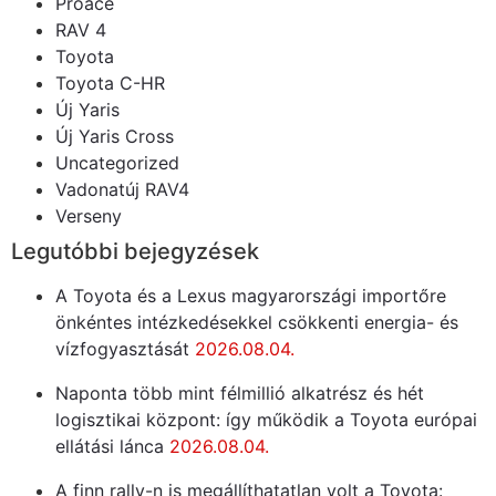
Proace
RAV 4
Toyota
Toyota C-HR
Új Yaris
Új Yaris Cross
Uncategorized
Vadonatúj RAV4
Verseny
Legutóbbi bejegyzések
A Toyota és a Lexus magyarországi importőre
önkéntes intézkedésekkel csökkenti energia- és
vízfogyasztását
2026.08.04.
Naponta több mint félmillió alkatrész és hét
logisztikai központ: így működik a Toyota európai
ellátási lánca
2026.08.04.
A finn rally-n is megállíthatatlan volt a Toyota: