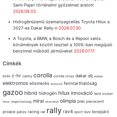
Sami Pajari történelmi győzelmet aratott
2026.08.03.
Hidrogénüzemű üzemanyagcellás Toyota Hilux a
2027-es Dakar Rally-n
2026.07.30.
A Toyota, a BMW, a Bosch és a Repsol valós
körülmények között teszteli a 100%-ban megújuló
benzinnel működő járműveket
2026.07.17.
Címkék
corolla
c-hr
dakar
díj
bz4x
camry
corolla cross
eladás
elektromos
elismerés
fenntarthatóság
emisszió
gazoo
hilux
hibrid
innováció
hidrogén
land cruiser
mirai
olimpia
piac
piacvezető
lexus
megbízhatóság
okosváros
rally
rav4
proace
racing
suv
terepjáró
párizs
rali
sport