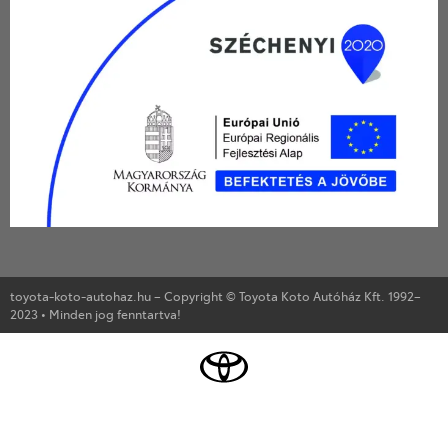
toyota-koto-autohaz.hu – Copyright © Toyota Koto Autóház Kft. 1992–
2023 • Minden jog fenntartva!