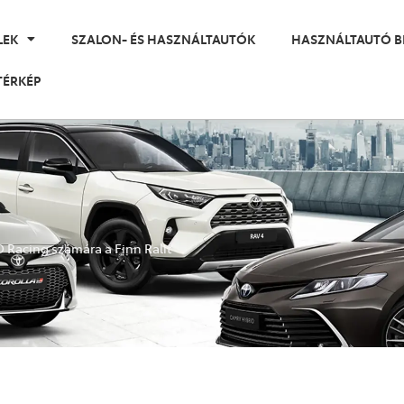
LEK
SZALON- ÉS HASZNÁLTAUTÓK
HASZNÁLTAUTÓ B
TÉRKÉP
Racing számára a Finn Ralit