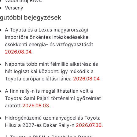
Vadonatúj RAV4
Verseny
gutóbbi bejegyzések
A Toyota és a Lexus magyarországi
importőre önkéntes intézkedésekkel
csökkenti energia- és vízfogyasztását
2026.08.04.
Naponta több mint félmillió alkatrész és
hét logisztikai központ: így működik a
Toyota európai ellátási lánca
2026.08.04.
A finn rally-n is megállíthatatlan volt a
Toyota: Sami Pajari történelmi győzelmet
aratott
2026.08.03.
Hidrogénüzemű üzemanyagcellás Toyota
Hilux a 2027-es Dakar Rally-n
2026.07.30.