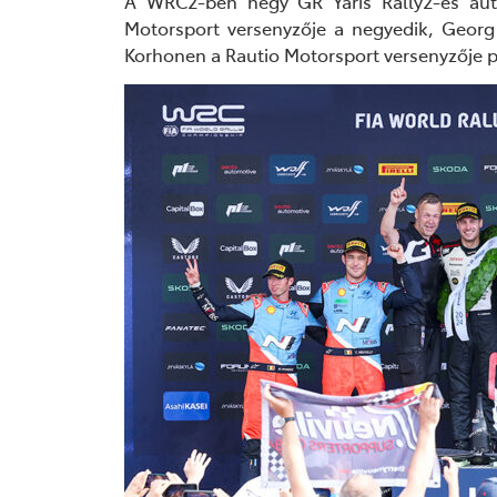
A WRC2-ben négy GR Yaris Rally2-es autó
Motorsport versenyzője a negyedik, Geor
Korhonen a Rautio Motorsport versenyzője p