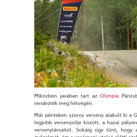
Miközben javában tart az
Olimpia
Párizs
rendezték meg hétvégén.
Már
pénteken szoros verseny alakult ki a
G
legjobb versenyzője között, a
hazai pályá
versenytársaitól.
Sokáig
úgy tűnt, hogy
győzelmét,
ám a
vasárnapi utolsó előtti sz