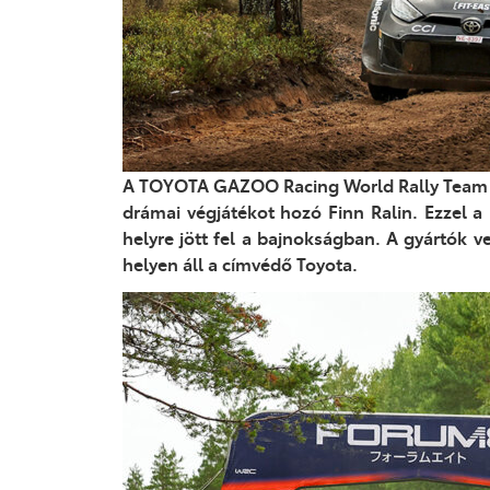
A TOYOTA GAZOO Racing World Rally Tea
drámai végjátékot hozó
Finn
Ralin
. Ezzel a
helyre jött fe
l a bajnokságban
.
A
gyártók v
helyen áll a címvédő Toyota.