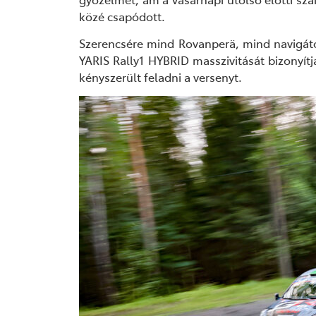
közé csapódott.
Szerencsére mind Rovanperä, mind navigát
YARIS Rally1 HYBRID
masszivitását
bizonyít
kényszerült feladni a versenyt.