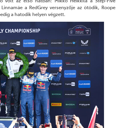
 volt az első hatban: Mikko Heikkilä a Step-Five
g Linnamäe a RedGrey versenyzője az ötödik, Roope
edig a hatodik helyen végzett.