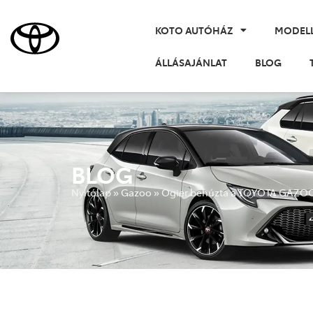
KOTO AUTÓHÁZ
MODEL
ÁLLÁSAJÁNLAT
BLOG
BLOG
Nyitólap
»
Gazoo
»
Ogier behúzta a TOYOTA GAZOO 