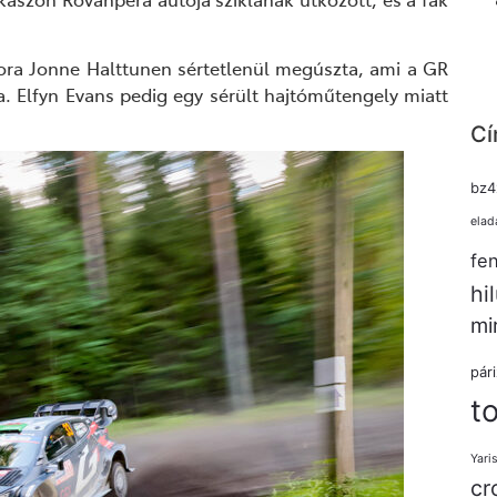
ora Jonne Halttunen sértetlenül megúszta, ami a GR
ja.
Elfyn
Evans
pedig
egy sérült hajtóműtengely miatt
Cí
bz4
elad
fe
hi
mi
pár
t
Yari
cr