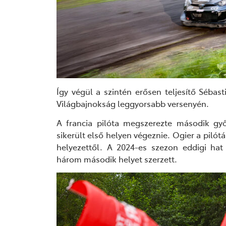
Így végül a
szintén erősen teljesítő
Sébast
Világbajnokság leggyorsabb versenyén.
A francia
pilóta
megszerezte második gy
sikerült első helyen végeznie. Ogier a pilót
helyezettől.
A
2024-es szezon eddigi hat
három második helyet szerzett.