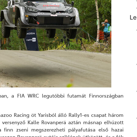
Le
ban, a FIA WRC legutóbbi futamát Finnországban
azoo Racing
öt Yarisból álló Rally1-es csapat három
n versenyző
Kalle Rovanperä
aztán másnap
elhúzott
a finn zseni
megszerezheti pályafutása első hazai
akasz
on
Rovanperä autója sziklának ütközött, és a fák