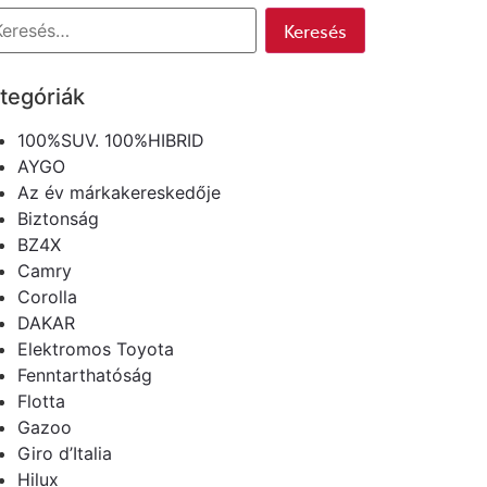
tegóriák
100%SUV. 100%HIBRID
AYGO
Az év márkakereskedője
Biztonság
BZ4X
Camry
Corolla
DAKAR
Elektromos Toyota
Fenntarthatóság
Flotta
Gazoo
Giro d’Italia
Hilux