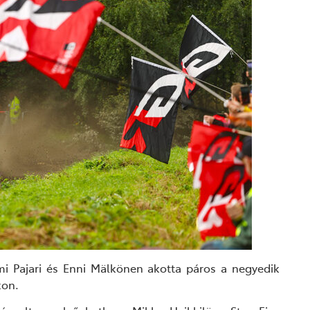
ami Pajari és Enni Mälkönen
akotta páros
a negyedik
kon.