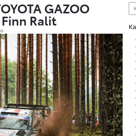
a TOYOTA GAZOO
Finn Ralit
Ka
oo