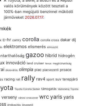
A Toyota, a BMW, a Bosch és a Repsol
valós körülmények között teszteli a
100%-ban megújuló benzinnel működő
járműveket
2026.07.17.
mkék
corolla
c-hr
dakar
díj
x
camry
corolla cross
elektromos
elismerés
ás
emisszió
gazoo
hibrid
nntarthatóság
hidrogén
lux
innováció
land cruiser
lexus
megbízhatóság
rai
olimpia
piac
proace
piacvezető
okosváros
rally
rav4
racing
suv
terepjáró
izs
rali
sport
oyota
támogatás
Toyota Corolla Sedan
Vadonatúj Toyota
wrc
yaris
yaris
verseny
s
városi crossover
oss
értékesítés
önvezető