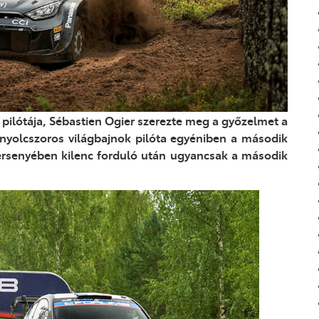
m
pilótája, Sébastien Ogier szerezte meg
a győzelmet a
nyolcszoros világbajnok
pilóta egyéniben a második
ersenyében
kilenc
forduló után ugyancsak a második