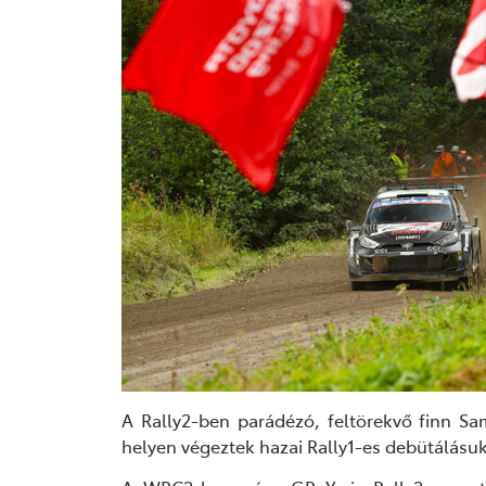
A Rally2-ben parádézó, feltörekvő finn S
helyen végeztek
hazai
Rally1-es debütálásu