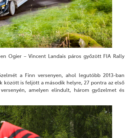
ien
Ogier – Vincent Landais
páros győzött
FIA Rally
őzelmét a Finn
versenyen, ahol legutóbb
2013-ban
ák
között
is feljött a második helyre, 27 pontra
az első
 versenyén, amelyen elindult, három győzelmet és