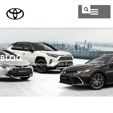
BLOG
Nyitólap
»
Corolla
»
Nincs népszerűbb a világon, mint a Toyota
Corolla