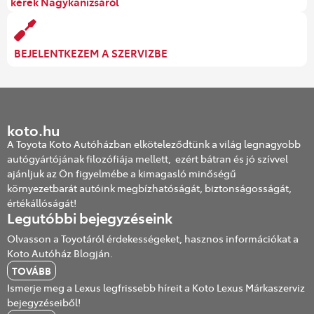
kérek Nagykanizsáról
BEJELENTKEZEM A SZERVIZBE
koto.hu
A Toyota Koto Autóházban elköteleződtünk a világ legnagyobb
autógyártójának filozófiája mellett, ezért bátran és jó szívvel
ajánljuk az Ön figyelmébe a kimagasló minőségű
környezetbarát autóink megbízhatóságát, biztonságosságát,
értékállóságát!
Legutóbbi bejegyzéseink
Olvasson a Toyotáról érdekességeket, hasznos információkat a
Koto Autóház Blogján.
TOVÁBB
Ismerje meg a Lexus legfrissebb híreit a Koto Lexus Márkaszerviz
bejegyzéseiből!