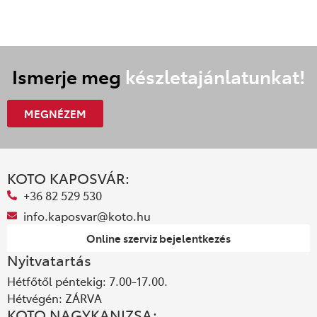
Ismerje meg
készletajánlatunkat!
MEGNÉZEM
KOTO KAPOSVÁR:
+36 82 529 530
info.kaposvar@koto.hu
Online szerviz bejelentkezés
Nyitvatartás
Hétfőtől péntekig: 7.00-17.00.
Hétvégén: ZÁRVA
KOTO NAGYKANIZSA: