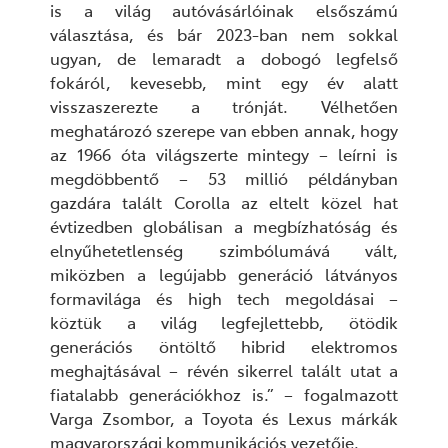
is a világ autóvásárlóinak elsőszámú
választása, és bár 2023-ban nem sokkal
ugyan, de lemaradt a dobogó legfelső
fokáról, kevesebb, mint egy év alatt
visszaszerezte a trónját. Vélhetően
meghatározó szerepe van ebben annak, hogy
az 1966 óta világszerte mintegy – leírni is
megdöbbentő – 53 millió példányban
gazdára talált Corolla az eltelt közel hat
évtizedben globálisan a megbízhatóság és
elnyűhetetlenség szimbólumává vált,
miközben a legújabb generáció látványos
formavilága és high tech megoldásai –
köztük a világ legfejlettebb, ötödik
generációs öntöltő hibrid elektromos
meghajtásával – révén sikerrel talált utat a
fiatalabb generációkhoz is.” – fogalmazott
Varga Zsombor, a Toyota és Lexus márkák
magyarországi kommunikációs vezetője.