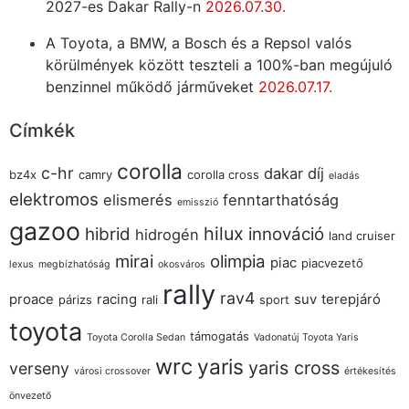
2027-es Dakar Rally-n
2026.07.30.
A Toyota, a BMW, a Bosch és a Repsol valós
körülmények között teszteli a 100%-ban megújuló
benzinnel működő járműveket
2026.07.17.
Címkék
corolla
c-hr
dakar
díj
bz4x
camry
corolla cross
eladás
elektromos
elismerés
fenntarthatóság
emisszió
gazoo
hilux
hibrid
innováció
hidrogén
land cruiser
mirai
olimpia
piac
piacvezető
lexus
megbízhatóság
okosváros
rally
rav4
proace
racing
suv
terepjáró
párizs
rali
sport
toyota
támogatás
Toyota Corolla Sedan
Vadonatúj Toyota Yaris
wrc
yaris
yaris cross
verseny
városi crossover
értékesítés
önvezető