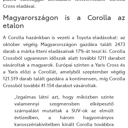
Cross eladásai.
Magyarországon is a Corolla az
etalon
A Corolla hazánkban is vezeti a Toyota eladásokat: az
október végéig Magyarországon gazdára talált 2473
darab a márka itteni eladásainak 17%-át teszi ki. Corolla
Crossból ugyanezen időszak alatt további 1211 darabot
vásároltak a magyarok. Európai szinten a Yaris Cross és
a Yaris előzi a Corollát, amelyből szeptember végéig
121.519 darab talált gazdára a kontinensen, míg Corolla
Crossból további 41.154 darabot vásároltak.
„Izgalmas látni azt, hogy miközben szinte
valamennyi szegmensben elképesztő
szárnyalást mutattak a SUV-ok az elmúlt
évtizedben, a három hagyományos
karosszériakivitelben kínált Corolla továbbra