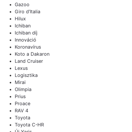
Gazoo
Giro d’Italia
Hilux
Ichiban
Ichiban díj
Innováció
Koronavírus
Koto a Dakaron
Land Cruiser
Lexus
Logisztika
Mirai
Olimpia
Prius
Proace
RAV 4
Toyota
Toyota C-HR
Új Yaris