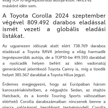
másként idén sem.
A Toyota Corolla 2024 szeptember
végével 809.492 darabos eladással
ismét vezeti a globális eladási
listákat.
Az ugyanezen időszak alatt elért 738.769 darabos
eladással a Toyota RAV4 jelenleg a világ harmadik
legnépszerűbb autója, de a TOP10-be 419.593 darabbal
a nyolcadik helyen befért az idén vadonatúj
generációval jelentkező Toyota Camry is, míg a tizedik
helyet 385.567 darabbal a Toyota Hilux jegyzi.
Érdemes megjegyezni, hogy az Európában három
karosszériakivitelben, a négyajtós Sedan, az ötajtós
Hatcback, és a kombi Touring Sports változatban
elérhető Corolla darabszámaiban nincsenek benne a
piacra valósággal berobbant testvérmodell Corolla