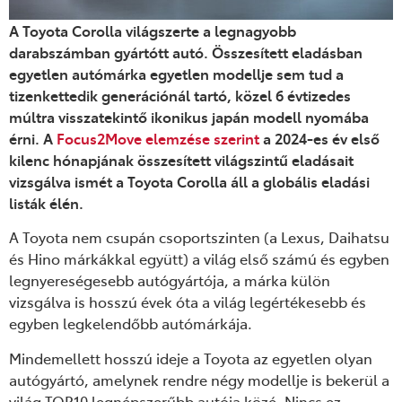
A Toyota Corolla világszerte a legnagyobb
darabszámban gyártótt autó. Összesített eladásban
egyetlen autómárka egyetlen modellje sem tud a
tizenkettedik generációnál tartó, közel 6 évtizedes
múltra visszatekintő ikonikus japán modell nyomába
érni. A
Focus2Move elemzése szerint
a 2024-es év első
kilenc hónapjának összesített világszintű eladásait
vizsgálva ismét a Toyota Corolla áll a globális eladási
listák élén.
A Toyota nem csupán csoportszinten (a Lexus, Daihatsu
és Hino márkákkal együtt) a világ első számú és egyben
legnyereségesebb autógyártója, a márka külön
vizsgálva is hosszú évek óta a világ legértékesebb és
egyben legkelendőbb autómárkája.
Mindemellett hosszú ideje a Toyota az egyetlen olyan
autógyártó, amelynek rendre négy modellje is bekerül a
világ TOP10 legnépszerűbb autója közé. Nincs ez