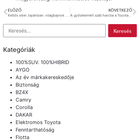
ELŐZŐ
KÖVETKEZŐ
Kettős siker Japánban: világbajnok a Toyota Gazoo Racing
A győzelemért száll harcba a Toyota januárban a Dakaron
Kategóriák
100%SUV. 100%HIBRID
AYGO
Az év márkakereskedője
Biztonság
BZ4X
Camry
Corolla
DAKAR
Elektromos Toyota
Fenntarthatóság
Flotta