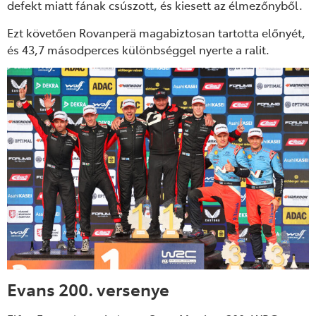
defekt miatt f
ának csúszott, és kiesett az élmez
őnyből.
Ezt k
övet
ően Rovanper
ä magabiztosan tartotta el
őny
ét,
és 43,7 másodperces különbséggel nyerte a ralit.
Evans 200. versenye