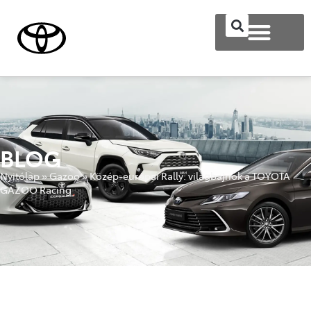
BLOG
Nyitólap
»
Gazoo
»
Közép-európai Rally: világbajnok a TOYOTA
GAZOO Racing