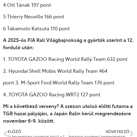
4 Ott Tänak 197 pont
5 Thierry Neuville 166 pont
6 Takamoto Katsuta 110 pont
A 2025-ös FIA Rali Világbajnokság a gyártók szerint a 12.
forduló után:
1. TOYOTA GAZOO Racing World Rally Team 632 pont
2. Hyundai Shell Mobis World Rally Team 464
pont 3. M-Sport Ford World Rally Team 176 pont
4. TOYOTA GAZOO Racing WRT2 127 pont
Mi a következ
ő verseny
? A szezon utolsó el
őtti futama a
TGR hazai p
ályáján, a Japán Ralin kerül megrendezésre
november 6-9. között.
ELŐZŐ
KÖVETKEZŐ
Új felszereltségi szintekkel bővül a Toyota C-HR kínálata
Hatalmas horderejű bejelentésekkel érkezik a Toyota az idei Japán Mobilitási Kiállításon