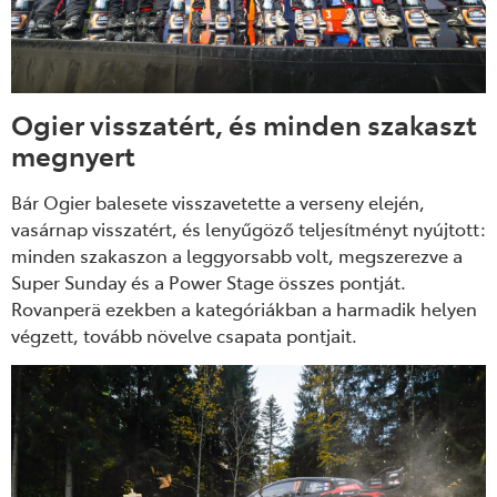
Ogier visszatért, és minden szakaszt
megnyert
Bár Ogier balesete visszavetette a verseny elején,
vasárnap visszatért, és leny
űg
öz
ő teljes
ítményt nyújtott:
minden szakaszon a leggyorsabb volt, megszerezve a
Super Sunday és a Power Stage összes pontját.
Rovanperä ezekben a kategóriákban a harmadik helyen
végzett, tovább növelve csapata pontjait.