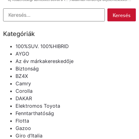
Kategóriák
100%SUV. 100%HIBRID
AYGO
Az év márkakereskedője
Biztonság
BZ4X
Camry
Corolla
DAKAR
Elektromos Toyota
Fenntarthatóság
Flotta
Gazoo
Giro d’Italia