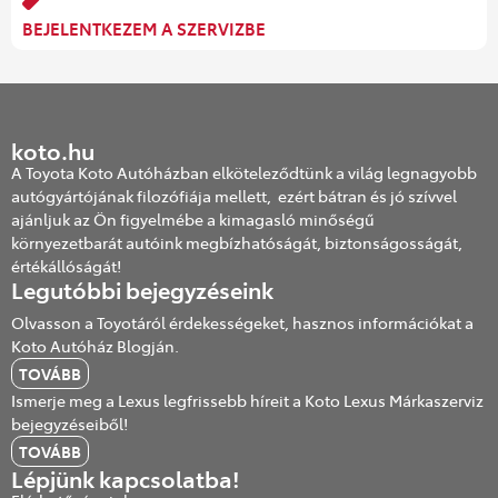
BEJELENTKEZEM A SZERVIZBE
koto.hu
A Toyota Koto Autóházban elköteleződtünk a világ legnagyobb
autógyártójának filozófiája mellett, ezért bátran és jó szívvel
ajánljuk az Ön figyelmébe a kimagasló minőségű
környezetbarát autóink megbízhatóságát, biztonságosságát,
értékállóságát!
Legutóbbi bejegyzéseink
Olvasson a Toyotáról érdekességeket, hasznos információkat a
Koto Autóház Blogján.
TOVÁBB
Ismerje meg a Lexus legfrissebb híreit a Koto Lexus Márkaszerviz
bejegyzéseiből!
TOVÁBB
Lépjünk kapcsolatba!