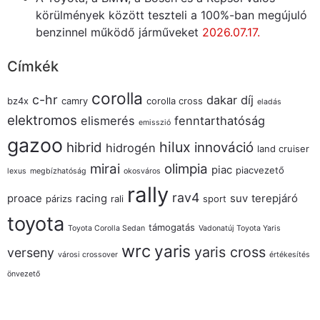
körülmények között teszteli a 100%-ban megújuló
benzinnel működő járműveket
2026.07.17.
Címkék
corolla
c-hr
dakar
díj
bz4x
camry
corolla cross
eladás
elektromos
elismerés
fenntarthatóság
emisszió
gazoo
hilux
hibrid
innováció
hidrogén
land cruiser
mirai
olimpia
piac
piacvezető
lexus
megbízhatóság
okosváros
rally
rav4
proace
racing
suv
terepjáró
párizs
rali
sport
toyota
támogatás
Toyota Corolla Sedan
Vadonatúj Toyota Yaris
wrc
yaris
yaris cross
verseny
városi crossover
értékesítés
önvezető