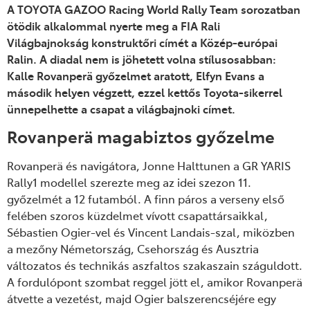
A TOYOTA GAZOO Racing World Rally Team sorozatban
ötödik alkalommal nyerte meg a FIA Rali
Világbajnokság konstrukt
őri c
ímét a Közép-európai
Ralin. A diadal nem is jöhetett volna stílusosabban:
Kalle Rovanperä gy
őzelmet aratott,
Elfyn Evans a
második helyen végzett, ezzel kett
ős Toyota-sikerrel
ünnepelhette a csapat a világbajnoki címet.
Rovanperä magabiztos gy
őzelme
Rovanper
ä és navigátora, Jonne Halttunen a GR YARIS
Rally1 modellel szerezte meg az idei szezon 11.
gy
őzelm
ét a 12 futamból. A finn páros a verseny els
ő
fel
ében szoros küzdelmet vívott csapattársaikkal,
Sébastien Ogier-vel és Vincent Landais-szal, miközben
a mez
őny N
émetország, Csehország és Ausztria
változatos és technikás aszfaltos szakaszain száguldott.
A fordulópont szombat reggel jött el, amikor Rovanperä
átvette a vezetést, majd Ogier balszerencséjére
egy