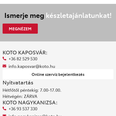
Ismerje meg
készletajánlatunkat!
MEGNÉZEM
KOTO KAPOSVÁR:
+36 82 529 530
info.kaposvar@koto.hu
Online szerviz bejelentkezés
Nyitvatartás
Hétfőtől péntekig: 7.00-17.00.
Hétvégén: ZÁRVA
KOTO NAGYKANIZSA:
+36 93 537 330