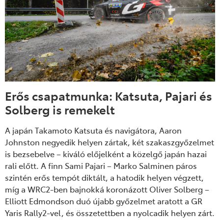
Er
ős csapatmunka: Katsuta, Pajari
és
Solberg is remekelt
A japán Takamoto Katsuta és navigátora, Aaron
Johnston negyedik helyen zártak, két szakaszgy
őzelmet
is bezsebelve
– kiv
áló el
őjelk
ént a közelg
ő jap
án hazai
rali el
őtt.
A finn Sami Pajari
– Marko Salminen p
áros
szintén er
ős temp
ót diktált, a hatodik helyen végzett,
míg a WRC2-ben bajnokká koronázott Oliver Solberg
–
Elliott Edmondson du
ó újabb gy
őzelmet aratott a GR
Yaris Rally2-vel,
és összetettben a nyolcadik helyen zárt.