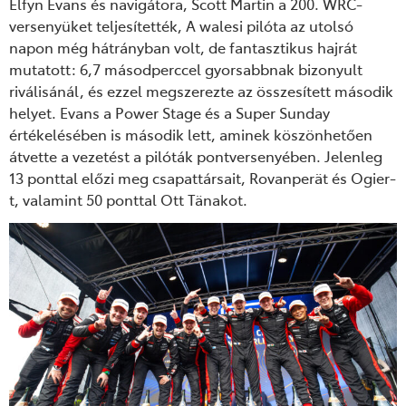
Elfyn Evans és navigátora, Scott Martin a 200. WRC-
versenyüket teljesítették, A walesi pilóta az utolsó
napon még hátrányban volt, de fantasztikus hajrát
mutatott: 6,7 másodperccel gyorsabbnak bizonyult
riválisánál, és ezzel megszerezte az összesített második
helyet.
Evans a Power Stage és a Super Sunday
értékelésében is második lett, aminek köszönhet
ően
átvette a vezetést a pilóták pontversenyében. Jelenleg
13 ponttal el
őzi meg csapatt
ársait, Rovanperät és Ogier-
t, valamint 50 ponttal Ott Tänakot.