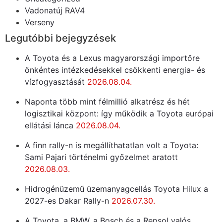
Vadonatúj RAV4
Verseny
Legutóbbi bejegyzések
A Toyota és a Lexus magyarországi importőre
önkéntes intézkedésekkel csökkenti energia- és
vízfogyasztását
2026.08.04.
Naponta több mint félmillió alkatrész és hét
logisztikai központ: így működik a Toyota európai
ellátási lánca
2026.08.04.
A finn rally-n is megállíthatatlan volt a Toyota:
Sami Pajari történelmi győzelmet aratott
2026.08.03.
Hidrogénüzemű üzemanyagcellás Toyota Hilux a
2027-es Dakar Rally-n
2026.07.30.
A Toyota, a BMW, a Bosch és a Repsol valós