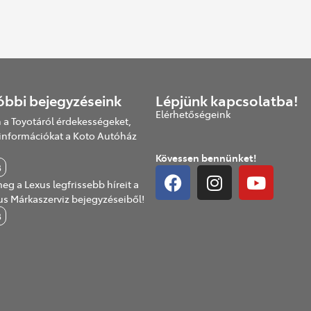
óbbi bejegyzéseink
Lépjünk kapcsolatba!
Elérhetőségeink
 a Toyotáról érdekességeket,
információkat a Koto Autóház
Kövessen bennünket!
B
eg a Lexus legfrissebb híreit a
us Márkaszerviz bejegyzéseiből!
B