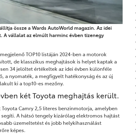
 állítja össze a Wards AutoWorld magazin. Az idei
. A vállalat az elmúlt harminc évben tizenegy
egjelenő TOP10 listáján 2024-ben a motorok
ított, de klasszikus meghajtások is helyet kaptak a
en 34 jelöltet értékeltek az idei évben különféle
ő, a nyomaték, a megfigyelt hatékonyság és az új
akult ki a top10-es mezőny.
évben két Toyota meghajtás került.
t Toyota Camry 2,5 literes benzinmotorja, amelyben
 segíti. A hátsó tengely kizárólag elektromos hajtást
osabb üzemeltetést és jobb helykihasználást
rőre képes.