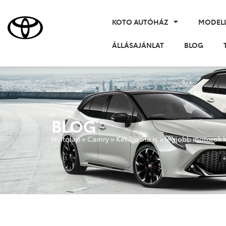
KOTO AUTÓHÁZ
MODEL
ÁLLÁSAJÁNLAT
BLOG
BLOG
Nyitólap
»
Camry
»
Két Toyota is a legjobb motorok k