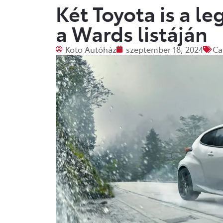
Két Toyota is a l
a Wards listáján
Koto Autóház
szeptember 18, 2024
Ca