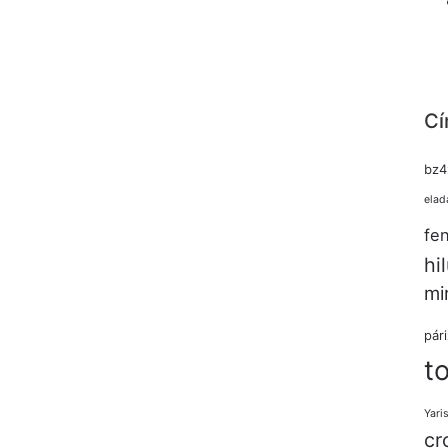
Cí
bz4
elad
fe
hi
mi
pár
t
Yari
cr