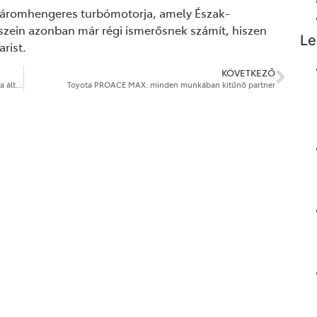
s háromhengeres turbómotorja, amely Észak-
észein azonban már régi ismerősnek számít, hiszen
Le
rist.
KÖVETKEZŐ
Párizs 2024: 13 érmet és öt pontszerző helyet szereztek a Toyota által támogatott olimpikonok és paralimpikonok
Toyota PROACE MAX: minden munkában kitűnő partner