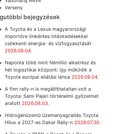
Vadonatúj RAV4
Verseny
gutóbbi bejegyzések
A Toyota és a Lexus magyarországi
importőre önkéntes intézkedésekkel
csökkenti energia- és vízfogyasztását
2026.08.04.
Naponta több mint félmillió alkatrész és
hét logisztikai központ: így működik a
Toyota európai ellátási lánca
2026.08.04.
A finn rally-n is megállíthatatlan volt a
Toyota: Sami Pajari történelmi győzelmet
aratott
2026.08.03.
Hidrogénüzemű üzemanyagcellás Toyota
Hilux a 2027-es Dakar Rally-n
2026.07.30.