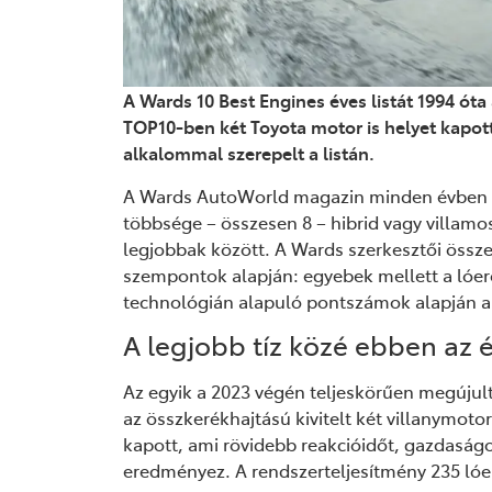
A Wards 10 Best Engines éves listát 1994 óta
TOP10-ben két Toyota motor is helyet kapott
alkalommal szerepelt a listán.
A Wards AutoWorld magazin minden évben m
többsége – összesen 8 – hibrid vagy villamos
legjobbak között. A Wards szerkesztői összes
szempontok alapján: egyebek mellett a lóer
technológián alapuló pontszámok alapján al
A legjobb tíz közé ebben az 
Az egyik a 2023 végén teljeskörűen megújul
az összkerékhajtású kivitelt két villanymotor
kapott, ami rövidebb reakcióidőt, gazdaság
eredményez. A rendszerteljesítmény 235 lóe