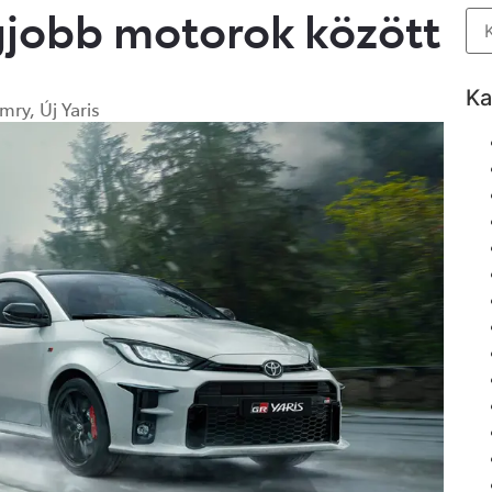
egjobb motorok között
Ka
mry
,
Új Yaris