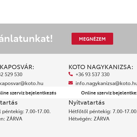
ánlatunkat!
MEGNÉZEM
 KAPOSVÁR:
KOTO NAGYKANIZSA:
82 529 530
+36 93 537 330
.kaposvar@koto.hu
info.nagykanizsa@koto.h
line szerviz bejelentkezés
Online szerviz bejelentke
tartás
Nyitvatartás
 péntekig: 7.00-17.00.
Hétfőtől péntekig: 7.00-17.00
én: ZÁRVA
Hétvégén: ZÁRVA