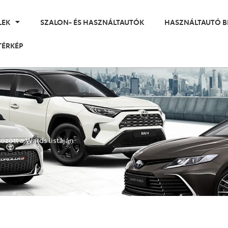
LEK
SZALON- ÉS HASZNÁLTAUTÓK
HASZNÁLTAUTÓ B
TÉRKÉP
özött a Wards listáján