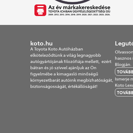
koto.hu
Legut
A Toyota Koto Autóházban
Olvasson
elköteleződtünk a világ legnagyobb
hasznos 
autógyártójának filozófiája mellett, ezért
Blogján.
bátran és jó szívvel ajánljuk az Ön
TOVÁB
figyelmébe a kimagasló minőségű
Ismerje m
környezetbarát autóink megbízhatóságát,
Koto Lex
biztonságosságát, értékállóságát!
TOVÁB