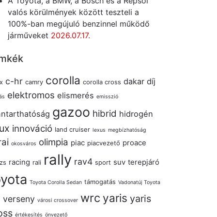
A Toyota, a BMW, a Bosch és a Repsol
valós körülmények között teszteli a
100%-ban megújuló benzinnel működő
járműveket
2026.07.17.
mkék
corolla
c-hr
dakar
díj
x
camry
corolla cross
elektromos
elismerés
ás
emisszió
gazoo
hibrid
nntarthatóság
hidrogén
lux
innováció
land cruiser
lexus
megbízhatóság
rai
olimpia
piac
proace
piacvezető
okosváros
rally
rav4
racing
suv
terepjáró
izs
rali
sport
oyota
támogatás
Toyota Corolla Sedan
Vadonatúj Toyota
wrc
yaris
yaris
verseny
s
városi crossover
oss
értékesítés
önvezető