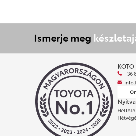
Ismerje meg
készletaj
KOTO
+36 
info
On
Nyitva
Hétfőtől
Hétvég