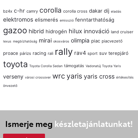
corolla
c-hr
dakar
díj
bz4x
camry
corolla cross
eladás
elektromos
elismerés
fenntarthatóság
emisszió
gazoo
hilux
hibrid
innováció
hidrogén
land cruiser
mirai
olimpia
piac
piacvezető
lexus
megbízhatóság
okosváros
rally
rav4
proace
racing
suv
terepjáró
párizs
rali
sport
toyota
támogatás
Toyota Corolla Sedan
Vadonatúj Toyota Yaris
wrc
yaris
yaris cross
verseny
városi crossover
értékesítés
önvezető
Ismerje meg
készletajánlatunkat!