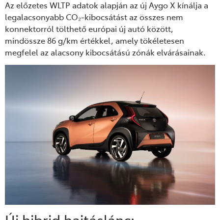
Az előzetes WLTP adatok alapján az új Aygo X kínálja a
legalacsonyabb CO₂-kibocsátást az összes nem
konnektorról tölthető európai új autó között,
mindössze 86 g/km értékkel, amely tökéletesen
megfelel az alacsony kibocsátású zónák elvárásainak.
Új hibrid hajtáslánc: