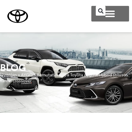
BLOG
Nyitólap
»
AYGO
»
Bemutatkozott a Toyota Aygo X Hybrid stílusos
városi crossover