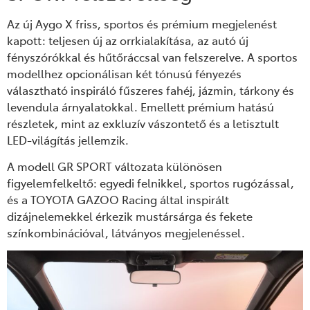
Az új Aygo X friss, sportos és prémium megjelenést
kapott: teljesen új az orrkialakítása, az autó új
fényszórókkal és hűtőráccsal van felszerelve. A sportos
modellhez opcionálisan két tónusú fényezés
választható inspiráló fűszeres fahéj, jázmin, tárkony és
levendula árnyalatokkal. Emellett prémium hatású
részletek, mint az exkluzív vászontető és a letisztult
LED-világítás jellemzik.
A modell GR SPORT változata különösen
figyelemfelkeltő: egyedi felnikkel, sportos rugózással,
és a TOYOTA GAZOO Racing által inspirált
dizájnelemekkel érkezik mustársárga és fekete
színkombinációval, látványos megjelenéssel.