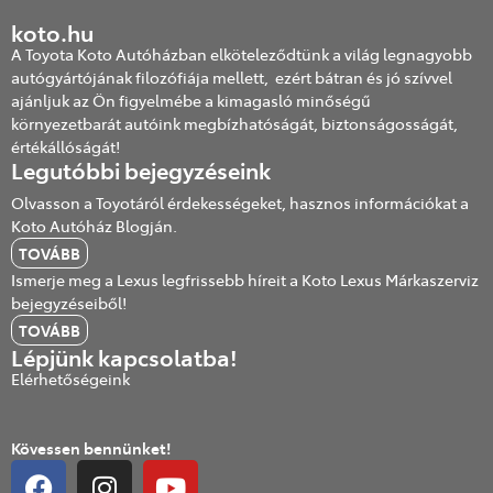
koto.hu
A Toyota Koto Autóházban elköteleződtünk a világ legnagyobb
autógyártójának filozófiája mellett, ezért bátran és jó szívvel
ajánljuk az Ön figyelmébe a kimagasló minőségű
környezetbarát autóink megbízhatóságát, biztonságosságát,
értékállóságát!
Legutóbbi bejegyzéseink
Olvasson a Toyotáról érdekességeket, hasznos információkat a
Koto Autóház Blogján.
TOVÁBB
Ismerje meg a Lexus legfrissebb híreit a Koto Lexus Márkaszerviz
bejegyzéseiből!
TOVÁBB
Lépjünk kapcsolatba!
Elérhetőségeink
Kövessen bennünket!