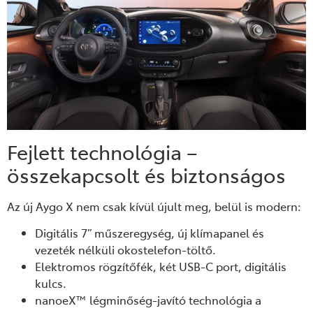
Fejlett technológia –
összekapcsolt és biztonságos
Az új Aygo X nem csak kívül újult meg, belül is modern:
Digitális 7” műszeregység, új klímapanel és
vezeték nélküli okostelefon-töltő.
Elektromos rögzítőfék, két USB-C port, digitális
kulcs.
nanoeX™ légminőség-javító technológia a