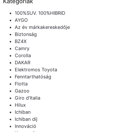
Kategóriák
100%SUV. 100%HIBRID
AYGO
Az év márkakereskedője
Biztonság
BZ4X
Camry
Corolla
DAKAR
Elektromos Toyota
Fenntarthatóság
Flotta
Gazoo
Giro d’Italia
Hilux
Ichiban
Ichiban díj
Innováció