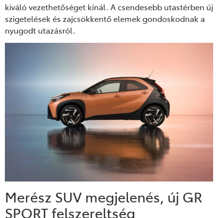
kiváló vezethetőséget kínál. A csendesebb utastérben új
szigetelések és zajcsökkentő elemek gondoskodnak a
nyugodt utazásról.
Merész SUV megjelenés, új GR
SPORT felszereltség