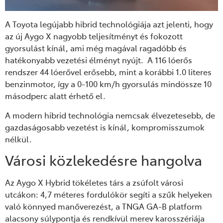
A Toyota legújabb hibrid technológiája azt jelenti, hogy
az új Aygo X nagyobb teljesítményt és fokozott
gyorsulást kínál, ami még magával ragadóbb és
hatékonyabb vezetési élményt nyújt. A 116 lóerős
rendszer 44 lóerővel erősebb, mint a korábbi 1.0 literes
benzinmotor, így a 0-100 km/h gyorsulás mindössze 10
másodperc alatt érhető el.
A modern hibrid technológia nemcsak élvezetesebb, de
gazdaságosabb vezetést is kínál, kompromisszumok
nélkül.
Városi közlekedésre hangolva
Az Aygo X Hybrid tökéletes társ a zsúfolt városi
utcákon: 4,7 méteres fordulókör segíti a szűk helyeken
való könnyed manőverezést, a TNGA GA-B platform
alacsony súlypontja és rendkívül merev karosszériája