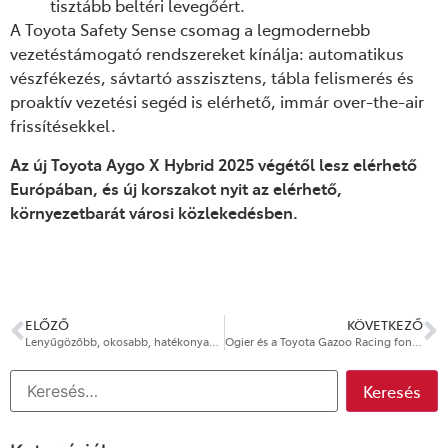
tisztább beltéri levegőért.
A Toyota Safety Sense csomag a legmodernebb
vezetéstámogató rendszereket kínálja: automatikus
vészfékezés, sávtartó asszisztens, tábla felismerés és
proaktív vezetési segéd is elérhető, immár over-the-air
frissítésekkel.
Az új Toyota Aygo X Hybrid 2025 végétől lesz elérhető
Európában, és új korszakot nyit az elérhető,
környezetbarát városi közlekedésben.
ELŐZŐ
KÖVETKEZŐ
Lenyűgözőbb, okosabb, hatékonyabb az új Toyota RAV4, amelyre elindult az előrendelés
Ogier és a Toyota Gazoo Racing fontos győzelmet arattak Szardínián