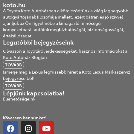
koto.hu
A Toyota Koto Autóházban elköteleződtünk a világ legnagyobb
autógyártójának filozófiája mellett, ezért bátran és jó szívvel
ajánljuk az Ön figyelmébe a kimagasló minőségű
környezetbarát autóink megbízhatóságát, biztonságosságát,
értékállóságát!
Legutóbbi bejegyzéseink
Olvasson a Toyotáról érdekességeket, hasznos információkat a
Koto Autóház Blogján.
TOVÁBB
Ismerje meg a Lexus legfrissebb híreit a Koto Lexus Márkaszerviz
bejegyzéseiből!
TOVÁBB
Lépjünk kapcsolatba!
Elérhetőségeink
Kövessen bennünket!