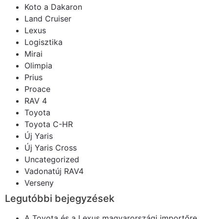
Koto a Dakaron
Land Cruiser
Lexus
Logisztika
Mirai
Olimpia
Prius
Proace
RAV 4
Toyota
Toyota C-HR
Új Yaris
Új Yaris Cross
Uncategorized
Vadonatúj RAV4
Verseny
Legutóbbi bejegyzések
A Toyota és a Lexus magyarországi importőre