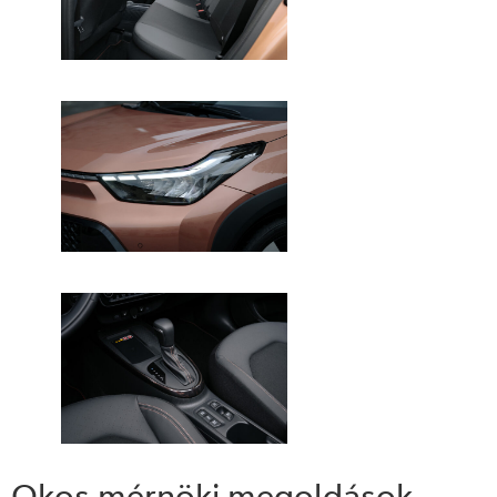
Okos mérnöki megoldások,