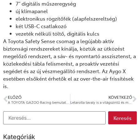
7” digitális műszeregység
új klímapanel
elektronikus rögzítőfék (alapfelszereltség)
két USB-C csatlakozó
vezeték nélküli töltő, digitális kulcs
A Toyota Safety Sense csomag a legújabb aktív
biztonsági rendszereket kínálja, köztük az ütközést
megelőző rendszert, a sáv- és nyomtartó asszisztenst, a
közlekedési tábla felismerést, a proaktív vezetési
segédet és az új vészmegállító rendszert. Az Aygo X
esetében elsőként érhetők el az over-the-air frissítések
is.
ELŐZŐ
KÖVETKEZŐ
A TOYOTA GAZOO Racing bemutatta a GR Yaris MORIZO RR-t
Letarolta tavaly is a világszintű és magyarországi újautó piacot az idén újdonság-dömpinggel jelentkező Toyota
Kategóriák