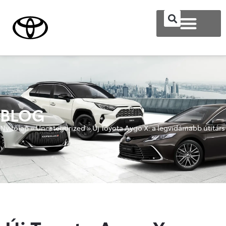
BLOG
Nyitólap
»
Uncategorized
»
Új Toyota Aygo X: a legvidámabb útitárs