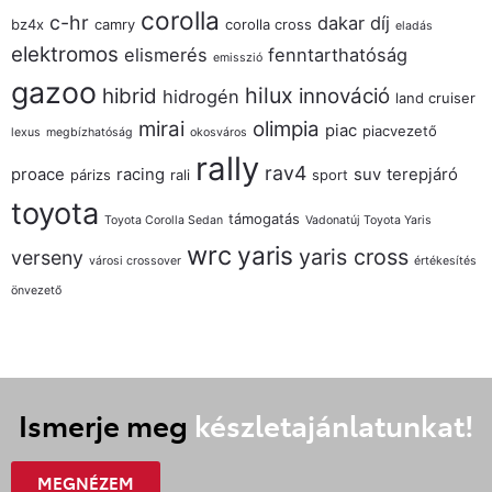
corolla
c-hr
dakar
díj
bz4x
camry
corolla cross
eladás
elektromos
elismerés
fenntarthatóság
emisszió
gazoo
hilux
hibrid
innováció
hidrogén
land cruiser
mirai
olimpia
piac
piacvezető
lexus
megbízhatóság
okosváros
rally
rav4
proace
racing
suv
terepjáró
párizs
rali
sport
toyota
támogatás
Toyota Corolla Sedan
Vadonatúj Toyota Yaris
wrc
yaris
yaris cross
verseny
városi crossover
értékesítés
önvezető
Ismerje meg
készletajánlatunkat!
MEGNÉZEM