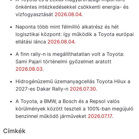
önkéntes intézkedésekkel csökkenti energia- és
vízfogyasztását
2026.08.04.
Naponta több mint félmillió alkatrész és hét
logisztikai központ: így működik a Toyota európai
ellátási lánca
2026.08.04.
A finn rally-n is megállíthatatlan volt a Toyota:
Sami Pajari történelmi győzelmet aratott
2026.08.03.
Hidrogénüzemű üzemanyagcellás Toyota Hilux a
2027-es Dakar Rally-n
2026.07.30.
A Toyota, a BMW, a Bosch és a Repsol valós
körülmények között teszteli a 100%-ban megújuló
benzinnel működő járműveket
2026.07.17.
Címkék