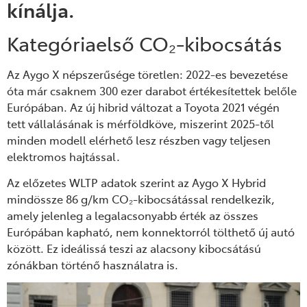
kínálja.
Kategóriaelső CO₂-kibocsátás
Az Aygo X népszerűsége töretlen: 2022-es bevezetése
óta már csaknem 300 ezer darabot értékesítettek belőle
Európában. Az új hibrid változat a Toyota 2021 végén
tett vállalásának is mérföldköve, miszerint 2025-től
minden modell elérhető lesz részben vagy teljesen
elektromos hajtással.
Az előzetes WLTP adatok szerint az Aygo X Hybrid
mindössze 86 g/km CO₂-kibocsátással rendelkezik,
amely jelenleg a legalacsonyabb érték az összes
Európában kapható, nem konnektorról tölthető új autó
között. Ez ideálissá teszi az alacsony kibocsátású
zónákban történő használatra is.