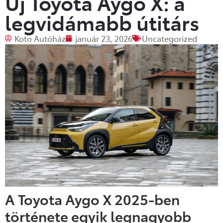
Új Toyota Aygo X: a
legvidámabb útitárs
Koto Autóház
január 23, 2026
Uncategorized
A Toyota Aygo X 2025-ben
története egyik legnagyobb