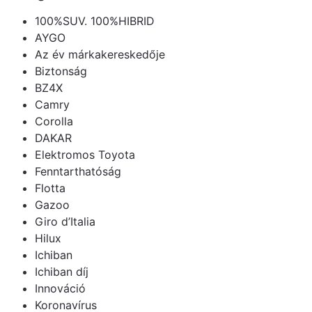
100%SUV. 100%HIBRID
AYGO
Az év márkakereskedője
Biztonság
BZ4X
Camry
Corolla
DAKAR
Elektromos Toyota
Fenntarthatóság
Flotta
Gazoo
Giro d’Italia
Hilux
Ichiban
Ichiban díj
Innováció
Koronavírus