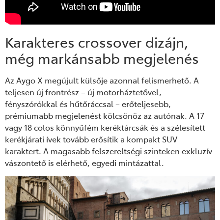
Karakteres crossover dizájn,
még markánsabb megjelenés
Az Aygo X megújult külsője azonnal felismerhető. A
teljesen új frontrész – új motorháztetővel,
fényszórókkal és hűtőráccsal – erőteljesebb,
prémiumabb megjelenést kölcsönöz az autónak. A 17
vagy 18 colos könnyűfém keréktárcsák és a szélesített
kerékjárati ívek tovább erősítik a kompakt SUV
karaktert. A magasabb felszereltségi szinteken exkluzív
vászontető is elérhető, egyedi mintázattal.