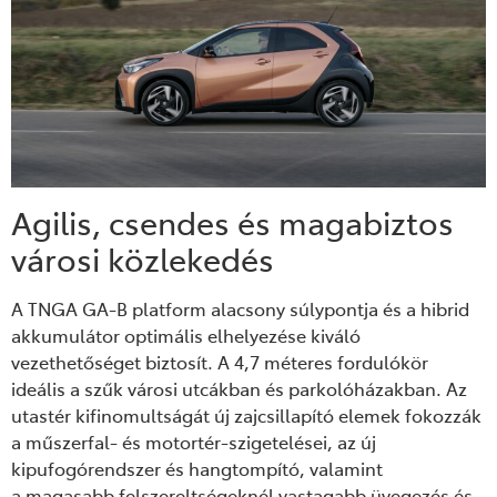
Agilis, csendes és magabiztos
városi közlekedés
A TNGA GA-B platform alacsony súlypontja és a hibrid
akkumulátor optimális elhelyezése kiváló
vezethetőséget biztosít. A 4,7 méteres fordulókör
ideális a szűk városi utcákban és parkolóházakban. Az
utastér kifinomultságát új zajcsillapító elemek fokozzák
a műszerfal- és motortér-szigetelései, az új
kipufogórendszer és hangtompító, valamint
a magasabb felszereltségeknél vastagabb üvegezés és