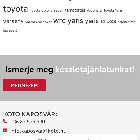
toyota
támogatás
Toyota Corolla Sedan
Vadonatúj Toyota Yaris
wrc
yaris
yaris cross
verseny
városi crossover
értékesítés
önvezető
Ismerje meg
készletajánlatunkat!
MEGNÉZEM
KOTO KAPOSVÁR:
+36 82 529 530
info.kaposvar@koto.hu