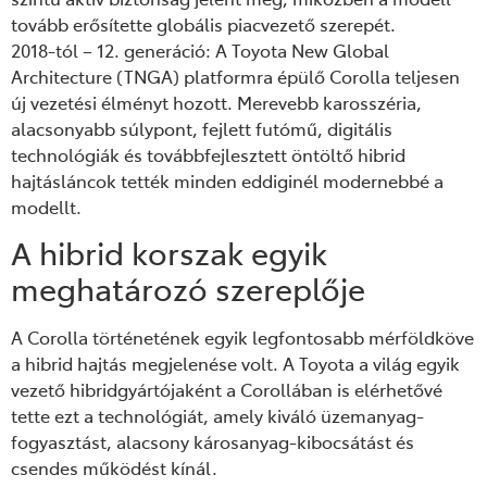
tovább erősítette globális piacvezető szerepét.
2018-tól – 12. generáció: A Toyota New Global
Architecture (TNGA) platformra épülő Corolla teljesen
új vezetési élményt hozott. Merevebb karosszéria,
alacsonyabb súlypont, fejlett futómű, digitális
technológiák és továbbfejlesztett öntöltő hibrid
hajtásláncok tették minden eddiginél modernebbé a
modellt.
A hibrid korszak egyik
meghatározó szereplője
A Corolla történetének egyik legfontosabb mérföldköve
a hibrid hajtás megjelenése volt. A Toyota a világ egyik
vezető hibridgyártójaként a Corollában is elérhetővé
tette ezt a technológiát, amely kiváló üzemanyag-
fogyasztást, alacsony károsanyag-kibocsátást és
csendes működést kínál.