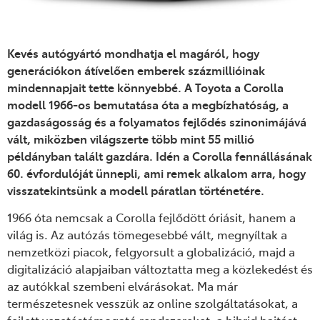
Kevés autógyártó mondhatja el magáról, hogy
generációkon átívelően emberek százmillióinak
mindennapjait tette könnyebbé. A Toyota a Corolla
modell 1966-os bemutatása óta a megbízhatóság, a
gazdaságosság és a folyamatos fejlődés szinonimájává
vált, miközben világszerte több mint 55 millió
példányban talált gazdára. Idén a Corolla fennállásának
60. évfordulóját ünnepli, ami remek alkalom arra, hogy
visszatekintsünk a modell páratlan történetére.
1966 óta nemcsak a Corolla fejlődött óriásit, hanem a
világ is. Az autózás tömegesebbé vált, megnyíltak a
nemzetközi piacok, felgyorsult a globalizáció, majd a
digitalizáció alapjaiban változtatta meg a közlekedést és
az autókkal szembeni elvárásokat. Ma már
természetesnek vesszük az online szolgáltatásokat, a