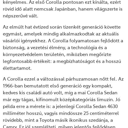
kényelmes. Az első Corolla pontosan ezt kínálta, ezért
rövid idő alatt nemcsak Japánban, hanem világszerte is
népszerűvé vált.
Az elmúlt hat évtized során tizenkét generáció követte
egymást, amelyek mindig alkalmazkodtak az aktuális
vásárlói igényekhez. A Corolla folyamatosan fejlődött a
biztonság, a vezetési élmény, a technológia és a
környezetvédelem területén, miközben megőrizte
legfontosabb értékeit: a megbízhatóságot és a hosszú
élettartamot.
A Corolla ezzel a változással párhuzamosan nőtt fel. Az
1966-ban bemutatott első generáció egy kompakt,
kedves kis családi autó volt, míg a mai Corolla Sedan
már egy tágas, kifinomult középkategóriás limuzin. Jó
példa erre a mérete is: a jelenlegi Corolla Sedan 4630
milliméter hosszú, vagyis mindössze 25 centiméterrel
rövidebb, mint a Toyota másik ikonikus szedánja, a
Camry. Ez jól szemlélteti, milyen jelentős fejlődésen