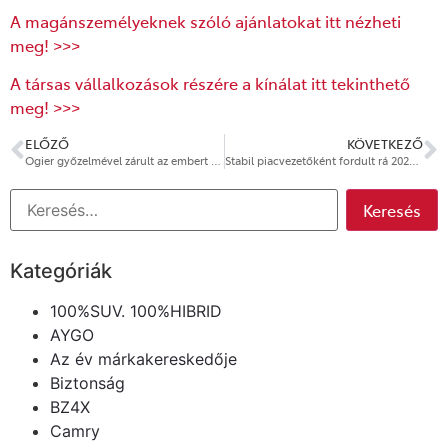
A magánszemélyeknek szóló ajánlatokat itt nézheti
meg! >>>
A társas vállalkozások részére a kínálat itt tekinthető
meg! >>>
ELŐZŐ
KÖVETKEZŐ
Ogier győzelmével zárult az embert és gépet próbra tevő Akropolisz Rali
Stabil piacvezetőként fordult rá 2026 második felére a Toyota
Kategóriák
100%SUV. 100%HIBRID
AYGO
Az év márkakereskedője
Biztonság
BZ4X
Camry