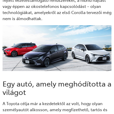
fejlett vezetéstámogató rendszereket, a hibrid hajtást
vagy éppen az okostelefonos kapcsolódást – olyan
technológiákat, amelyekről az első Corolla tervezői még
nem is álmodhattak.
Egy autó, amely meghódította a
világot
A Toyota célja már a kezdetektől az volt, hogy olyan
személyautót alkosson, amely megfizethető, tartós és