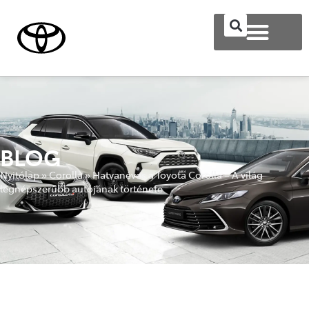
BLOG
Nyitólap
»
Corolla
»
Hatvanéves a Toyota Corolla – A világ
legnépszerűbb autójának története