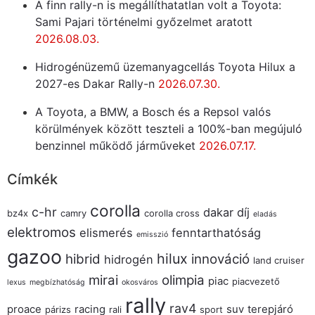
A finn rally-n is megállíthatatlan volt a Toyota:
Sami Pajari történelmi győzelmet aratott
2026.08.03.
Hidrogénüzemű üzemanyagcellás Toyota Hilux a
2027-es Dakar Rally-n
2026.07.30.
A Toyota, a BMW, a Bosch és a Repsol valós
körülmények között teszteli a 100%-ban megújuló
benzinnel működő járműveket
2026.07.17.
Címkék
corolla
c-hr
dakar
díj
bz4x
camry
corolla cross
eladás
elektromos
elismerés
fenntarthatóság
emisszió
gazoo
hilux
hibrid
innováció
hidrogén
land cruiser
mirai
olimpia
piac
piacvezető
lexus
megbízhatóság
okosváros
rally
rav4
proace
racing
suv
terepjáró
párizs
rali
sport