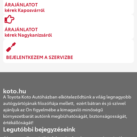
ÁRAJÁNLATOT
kérek Kaposvárról
ÁRAJÁNLATOT
kérek Nagykanizsáról
BEJELENTKEZEM A SZERVIZBE
koto.hu
A Toyota Koto Autóházban elköteleződtünk a világ legnagyobb
autógyártójának filozófiája mellett, ezért bátran és jó szívvel
ajánljuk az Ön figyelmébe a kimagasló minőségű
környezetbarát autóink megbízhatóságát, biztonságosságát,
értékállóságát!
Legutóbbi bejegyzéseink