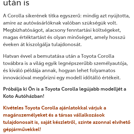
után is
A Corolla sikerének titka egyszerű: mindig azt nyújtotta,
amire az autóvásárlóknak valóban szükségük volt.
Megbízhatóságot, alacsony fenntartási költségeket,
magas értéktartást és olyan minőséget, amely hosszú
éveken át kiszolgálja tulajdonosát.
Hatvan évvel a bemutatása után a Toyota Corolla
továbbra is a világ egyik legnépszerűbb személyautója,
és kiváló példája annak, hogyan lehet folyamatos
innovációval megőrizni egy modell időtálló értékeit.
Próbálja ki Ön is a Toyota Corolla legújabb modelljét a
Koto Autóházban!
Kivételes Toyota Corolla ajánlatokkal várjuk a
magánszemélyeket és a társas vállalkozások
tulajdonosait is, saját készletről, szinte azonnal elvihető
gépjárművekkel!