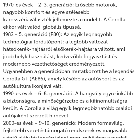
1970-es évek – 2–3. generáció: Erősebb motorok,
nagyobb komfort és egyre szélesebb
karosszériaválaszték jellemezte a modellt. A Corolla
ekkor vált valódi globális típussá.
1983 – 5. generáció (E80): Az egyik legnagyobb
technológiai fordulópont: a legtöbb változat
hátsókerék-hajtásról elsőkerék-hajtásra váltott, ami
jobb helykihasználást, kedvezőbb fogyasztást és
modernebb vezethetőséget eredményezett.
Ugyanebben a generációban mutatkozott be a legendás
Corolla GT (AE86), amely később az autósport és az
autókultúra ikonjává vált.
1990-es évek – 6–8. generáció: A hangsúly egyre inkább
a biztonságra, a minőségérzetre és a kifinomultságra
került. A Corolla a világ egyik legmegbízhatóbb családi
autójaként szerzett hírnevet.
2000-es évek – 9–10. generáció: Modern formavilág,
fejlettebb vezetéstámogató rendszerek és magasabb
szintű aktív biztonság jelent meg, miközben a modell