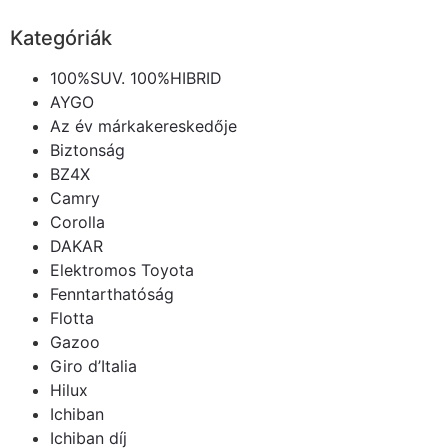
Kategóriák
100%SUV. 100%HIBRID
AYGO
Az év márkakereskedője
Biztonság
BZ4X
Camry
Corolla
DAKAR
Elektromos Toyota
Fenntarthatóság
Flotta
Gazoo
Giro d’Italia
Hilux
Ichiban
Ichiban díj