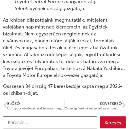
Toyota Central Europe magyarországi
telephelyének országigazgatója
.
Az Ichiban díjazottjaink megmutatják, mit jelent
valójában nap mint nap kiérdemelni az ügyfelek
bizalmát. Nem egyszerűen megfelelnek az
elvárásoknak, hanem előre látják azokat, formálják
őket, és magasabbra teszik a lécet egész hálózatunk
számára. Alkalmazkodóképességük, együttműködési
készségük és folyamatos fejlődésük határozza meg a
Toyota jövőjét Európában, tette hozzá
Nakata Yoshihiro,
a Toyota Motor Europe elnök-vezérigazgatója
.
Összesen 34 ország 47 kereskedője kapta meg a 2026-
os Ichiban-díjat.
ELŐZŐ
KÖVETKEZŐ
Új Toyota modellek elektromos meghajtással, akár 10 év/ 1 millió km akkumulátor garanciával
Ogier győzelmével zárult az embert és gépet próbra tevő Akropolisz Rali