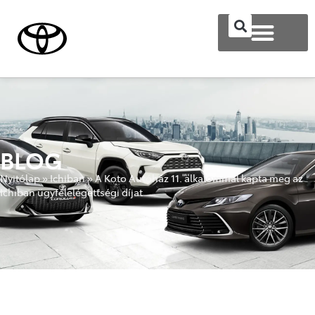
BLOG
Nyitólap
»
Ichiban
»
A Koto Autóház 11. alkalommal kapta meg az
Ichiban ügyfélelégettségi díjat