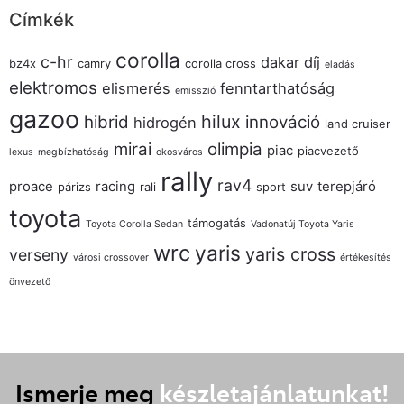
Címkék
corolla
c-hr
dakar
díj
bz4x
camry
corolla cross
eladás
elektromos
elismerés
fenntarthatóság
emisszió
gazoo
hilux
hibrid
innováció
hidrogén
land cruiser
mirai
olimpia
piac
piacvezető
lexus
megbízhatóság
okosváros
rally
rav4
proace
racing
suv
terepjáró
párizs
rali
sport
toyota
támogatás
Toyota Corolla Sedan
Vadonatúj Toyota Yaris
wrc
yaris
yaris cross
verseny
városi crossover
értékesítés
önvezető
Ismerje meg
készletajánlatunkat!