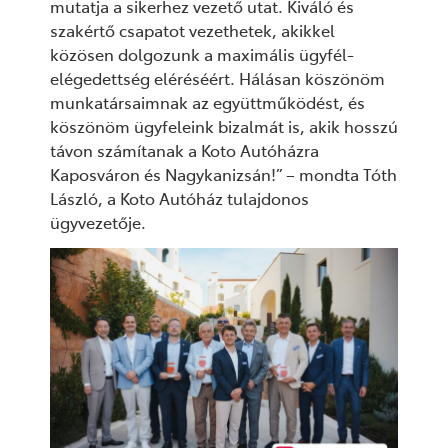
mutatja a sikerhez vezető utat. Kiváló és
szakértő csapatot vezethetek, akikkel
közösen dolgozunk a maximális ügyfél-
elégedettség eléréséért. Hálásan köszönöm
munkatársaimnak az együttműködést, és
köszönöm ügyfeleink bizalmát is, akik hosszú
távon számítanak a Koto Autóházra
Kaposváron és Nagykanizsán!” – mondta
Tóth
László, a Koto Autóház tulajdonos
ügyvezetője.