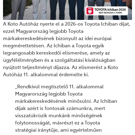
A Koto Autóház nyerte el a 2026-os Toyota Ichiban díjat,
ezzel Magyarország legjobb Toyota
márkakereskedésének bizonyult az idei európai
megmérettetésen. Az Ichiban a Toyota egyik
legrangosabb kereskedői elismerése, amely az
ügyfélélményben és a szolgáltatási kiválóságban
nyújtott teljesítményt díjazza. Az elismerést a Koto
Autóház 11. alkalommal érdemelte ki.
„
Rendkívül megtisztelő 11. alkalommal
Magyarország legjobb Toyota
márkakereskedésének minősülni. Az Ichiban
díjak azért is fontosak számunkra, mert
visszatükrözik munkánk minőségének
folytonosságát, másrészt ez a Toyota
stratégiai iránytűje, ami egyértelműen