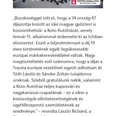
„Büszkeséggel tölt el, hogy a 34 ország 47
díjazottja között az idei magyar győztest is
köszönthettük: a Koto Autóházat, amely
immár 11. alkalommal érdemelte ki az Ichiban
elismerést. Ezzel a teljesítménnyel a díj 19
éves történetének egyik legsikeresebb
európai márkakereskedőjévé váltak. Nagy
megtiszteltetés volt számomra, hogy a díjat a
Toyota európai vezetőivel együtt adhattam át
Tóth László és Sándor Zoltán tulajdonos
uraknak. Szívből gratulálunk nekik, valamint
a Koto Autóház teljes kaposvári és
nagykanizsai csapatának – ez a siker a
közösségük elkötelezettségének és
ügyfélközpontú szemléletének az
eredménye.” – mondta
László Richárd, a