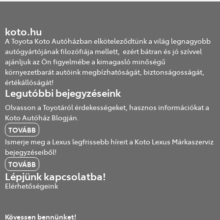
koto.hu
A Toyota Koto Autóházban elköteleződtünk a világ legnagyobb
autógyártójának filozófiája mellett, ezért bátran és jó szívvel
ajánljuk az Ön figyelmébe a kimagasló minőségű
környezetbarát autóink megbízhatóságát, biztonságosságát,
értékállóságát!
Legutóbbi bejegyzéseink
Olvasson a Toyotáról érdekességeket, hasznos információkat a
Koto Autóház Blogján.
TOVÁBB
Ismerje meg a Lexus legfrissebb híreit a Koto Lexus Márkaszerviz
bejegyzéseiből!
TOVÁBB
Lépjünk kapcsolatba!
Elérhetőségeink
Kövessen bennünket!