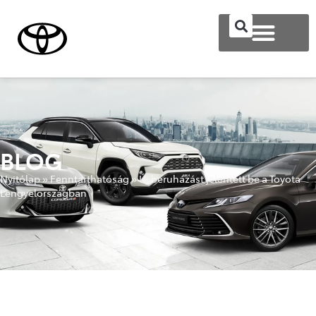
BLOG
Nyitólap
»
Fenntarthatóság
»
Új beruházást jelentett be a Toyota
Lengyelországban