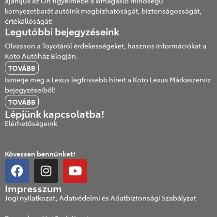
ajánljuk az Ön figyelmébe a kimagasló minőségű
környezetbarát autóink megbízhatóságát, biztonságosságát,
értékállóságát!
Legutóbbi bejegyzéseink
Olvasson a Toyotáról érdekességeket, hasznos információkat a
Koto Autóház Blogján.
TOVÁBB
Ismerje meg a Lexus legfrissebb híreit a Koto Lexus Márkaszerviz
bejegyzéseiből!
TOVÁBB
Lépjünk kapcsolatba!
Elérhetőségeink
Kövessen bennünket!
Impresszum
Jogi nyilatkozat; Adatvédelmi és Adatbiztonsági Szabályzat