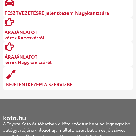
TESZTVEZETÉSRE jelentkezem Nagykanizsára
ÁRAJÁNLATOT
kérek Kaposvárról
ÁRAJÁNLATOT
kérek Nagykanizsáról
BEJELENTKEZEM A SZERVIZBE
koto.hu
A Toyota Koto Autóházban elköteleződtünk a világ legnagyobb
autógyártójának filozófiája mellett, ezért bátran és jó szívvel