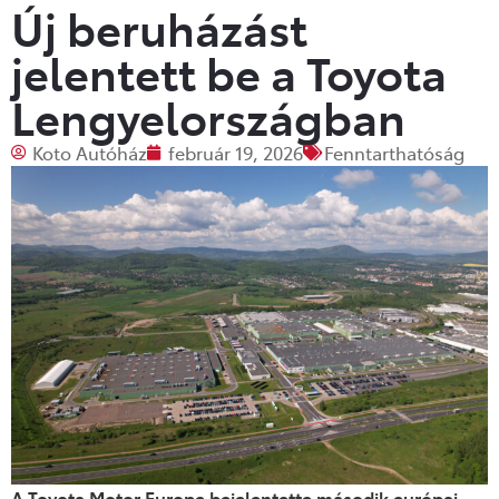
Új beruházást
jelentett be a Toyota
Lengyelországban
Koto Autóház
február 19, 2026
Fenntarthatóság
A Toyota Motor Europe bejelentette második európai