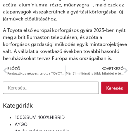
acélra, alumíniumra, rézre, műanyagra –, majd ezek az
alapanyagok visszakerülnek a gyártási körforgásba, új
járművek előállításához.
A Toyota első európai körforgásos gyára 2025-ben nyílt
meg a brit Burnaston településen, és azóta a
körforgásos gazdasági működés egyik mintaprojektjévé
vált. A vállalat a következő években további hasonló
beruházásokat tervez Európa más országaiban is.
ELŐZŐ
KÖVETKEZŐ
Fantasztikus négyes: tarolt a TOYOTA GAZOO Racing a 2026-os WRC svéd futamán
Már 31 milliónál is több hibridet értékesített világszerte a Toyota
Kategóriák
100%SUV. 100%HIBRID
AYGO