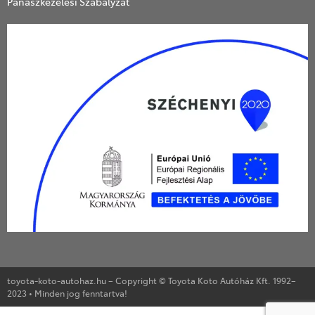
Panaszkezelési Szabályzat
toyota-koto-autohaz.hu – Copyright © Toyota Koto Autóház Kft. 1992–
2023 • Minden jog fenntartva!