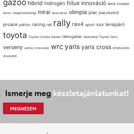
gazoo
hilux
hibrid
innováció
hidrogén
land cruiser
mirai
olimpia
piac
piacvezető
lexus
megbízhatóság
okosváros
rally
rav4
proace
racing
suv
terepjáró
párizs
rali
sport
toyota
támogatás
Toyota Corolla Sedan
Vadonatúj Toyota Yaris
wrc
yaris
yaris cross
verseny
városi crossover
értékesítés
önvezető
Ismerje meg
készletajánlatunkat!
MEGNÉZEM