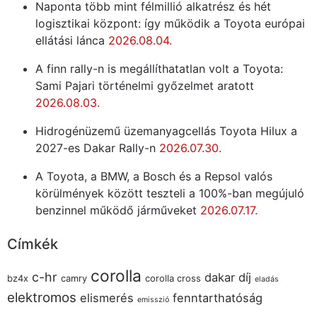
Naponta több mint félmillió alkatrész és hét
logisztikai központ: így működik a Toyota európai
ellátási lánca
2026.08.04.
A finn rally-n is megállíthatatlan volt a Toyota:
Sami Pajari történelmi győzelmet aratott
2026.08.03.
Hidrogénüzemű üzemanyagcellás Toyota Hilux a
2027-es Dakar Rally-n
2026.07.30.
A Toyota, a BMW, a Bosch és a Repsol valós
körülmények között teszteli a 100%-ban megújuló
benzinnel működő járműveket
2026.07.17.
Címkék
corolla
c-hr
dakar
díj
bz4x
camry
corolla cross
eladás
elektromos
elismerés
fenntarthatóság
emisszió