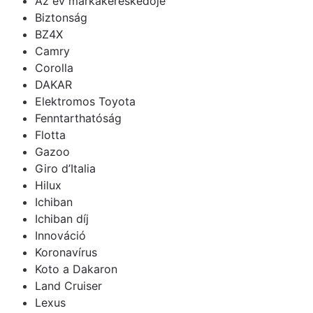
Az év márkakereskedője
Biztonság
BZ4X
Camry
Corolla
DAKAR
Elektromos Toyota
Fenntarthatóság
Flotta
Gazoo
Giro d’Italia
Hilux
Ichiban
Ichiban díj
Innováció
Koronavírus
Koto a Dakaron
Land Cruiser
Lexus