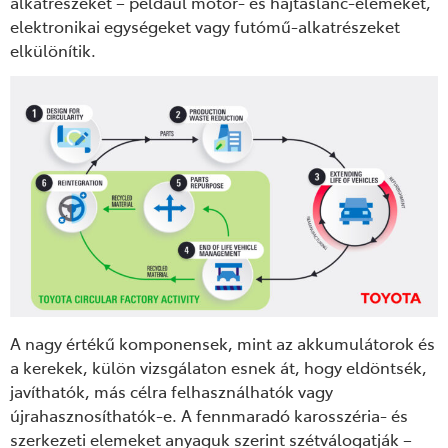
alkatrészeket – például motor- és hajtáslánc-elemeket,
elektronikai egységeket vagy futómű-alkatrészeket
elkülönítik.
A nagy értékű komponensek, mint az akkumulátorok és
a kerekek, külön vizsgálaton esnek át, hogy eldöntsék,
javíthatók, más célra felhasználhatók vagy
újrahasznosíthatók-e. A fennmaradó karosszéria- és
szerkezeti elemeket anyaguk szerint szétválogatják –