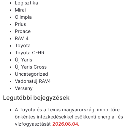
Logisztika
Mirai
Olimpia
Prius
Proace
RAV 4
Toyota
Toyota C-HR
Új Yaris
Új Yaris Cross
Uncategorized
Vadonatúj RAV4
Verseny
Legutóbbi bejegyzések
A Toyota és a Lexus magyarországi importőre
önkéntes intézkedésekkel csökkenti energia- és
vízfogyasztását
2026.08.04.