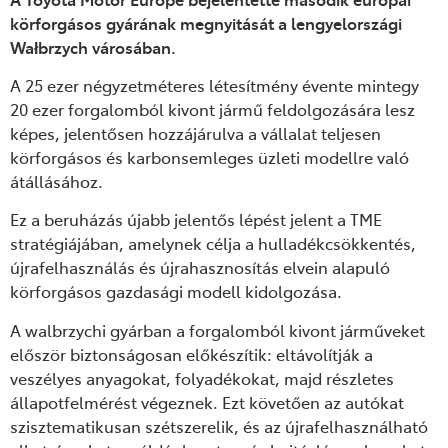
körforgásos gyárának megnyitását a lengyelországi
Wałbrzych városában.
A 25 ezer négyzetméteres létesítmény évente mintegy
20 ezer forgalomból kivont jármű feldolgozására lesz
képes, jelentősen hozzájárulva a vállalat teljesen
körforgásos és karbonsemleges üzleti modellre való
átállásához.
Ez a beruházás újabb jelentős lépést jelent a TME
stratégiájában, amelynek célja a hulladékcsökkentés,
újrafelhasználás és újrahasznosítás elvein alapuló
körforgásos gazdasági modell kidolgozása.
A walbrzychi gyárban a forgalomból kivont járműveket
először biztonságosan előkészítik: eltávolítják a
veszélyes anyagokat, folyadékokat, majd részletes
állapotfelmérést végeznek. Ezt követően az autókat
szisztematikusan szétszerelik, és az újrafelhasználható