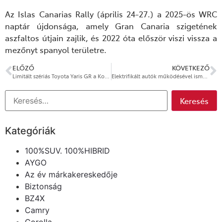
Az Islas Canarias Rally (április 24-27.) a 2025-ös WRC
naptár újdonsága, amely Gran Canaria szigetének
aszfaltos útjain zajlik, és 2022 óta először viszi vissza a
mezőnyt spanyol területre.
ELŐZŐ
KÖVETKEZŐ
Limitált szériás Toyota Yaris GR a Koto Autóházban
Elektrifikált autók működésével ismerkedtek a tűzoltók a Koto Autóházban
Kategóriák
100%SUV. 100%HIBRID
AYGO
Az év márkakereskedője
Biztonság
BZ4X
Camry
Corolla