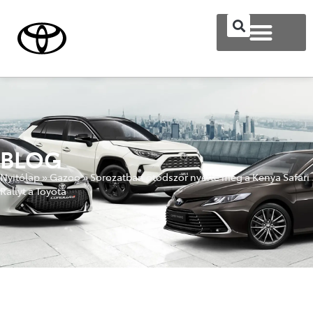
BLOG
Nyitólap
»
Gazoo
»
Sorozatban ötödször nyerte meg a Kenya Safari
Rallyt a Toyota