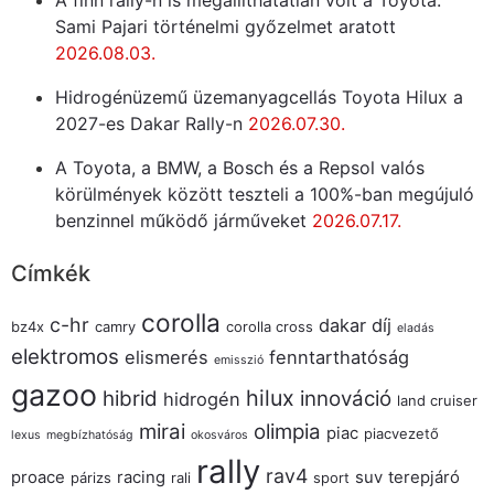
Sami Pajari történelmi győzelmet aratott
2026.08.03.
Hidrogénüzemű üzemanyagcellás Toyota Hilux a
2027-es Dakar Rally-n
2026.07.30.
A Toyota, a BMW, a Bosch és a Repsol valós
körülmények között teszteli a 100%-ban megújuló
benzinnel működő járműveket
2026.07.17.
Címkék
corolla
c-hr
dakar
díj
bz4x
camry
corolla cross
eladás
elektromos
elismerés
fenntarthatóság
emisszió
gazoo
hilux
hibrid
innováció
hidrogén
land cruiser
mirai
olimpia
piac
piacvezető
lexus
megbízhatóság
okosváros
rally
rav4
proace
racing
suv
terepjáró
párizs
rali
sport