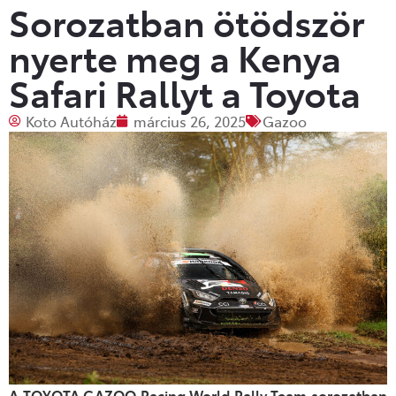
Sorozatban ötödször
nyerte meg a Kenya
Safari Rallyt a Toyota
Koto Autóház
március 26, 2025
Gazoo
A TOYOTA GAZOO Racing World Rally Team sorozatban