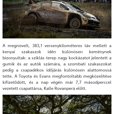
A megnövelt, 383,1 versenykilométeres táv mellett a
kenyai szakaszok idén különösen keménynek
bizonyultak: a sziklás terep nagy kockázatot jelentett a
gumik és az autók számára, a szombati szakaszokat
pedig a csapadékos időjárás különösen alattomossá
tette. A Toyota és Evans megfontoltabb megközelítése
kifizetődött, és a nap végén már 7,7 másodperccel
vezetett csapattársa, Kalle Rovanperä előtt.