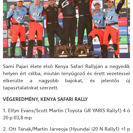
Sami Pajari élete első Kenya Safari Rallyján a negyedik
helyen ért célba, miután lenyűgöző és érett vezetéssel
elkerülte a nagyobb bajokat, és jelentős új
tapasztalatokat szerzett.
VÉGEREDMÉNY, KENYA SAFARI RALLY
1. Elfyn Evans/Scott Martin (Toyota GR YARIS Rally1) 4 ó
20 p 03,8 mp
2. Ott Tänak/Martin Järveoja (Hyundai i20 N Rally1) +1 p