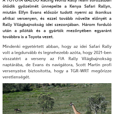
ötödik győzelmét ünnepelte a Kenya Safari Rallyn,
miután Elfyn Evans először tudott nyerni az ikonikus
afrikai versenyen, és ezzel tovább növelte előnyét a
Rally Világbajnokság idei szezonjában. Három forduló
után a pilóták és a gyártók mezőnyében egyaránt
továbbra is a Toyota vezet.
Mindenki egyetértett abban, hogy az idei Safari Rally
volt a legdurvább és legnehezebb azóta, hogy 2021-ben
visszatért a verseny az FIA Rally Világbajnokság
naptárába, de Evans és navigátora, Scott Martin profi
versenyzése biztosította, hogy a TGR-WRT megőrizze
veretlenségét.