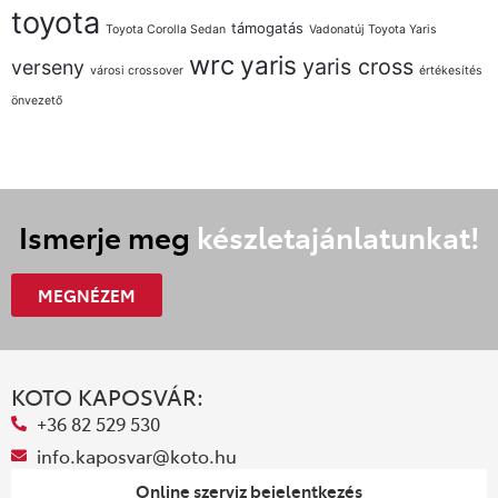
toyota
támogatás
Toyota Corolla Sedan
Vadonatúj Toyota Yaris
wrc
yaris
yaris cross
verseny
városi crossover
értékesítés
önvezető
Ismerje meg
készletajánlatunkat!
MEGNÉZEM
KOTO KAPOSVÁR:
+36 82 529 530
info.kaposvar@koto.hu
Online szerviz bejelentkezés