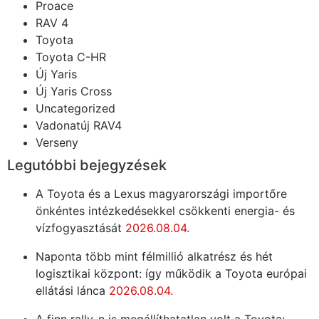
Proace
RAV 4
Toyota
Toyota C-HR
Új Yaris
Új Yaris Cross
Uncategorized
Vadonatúj RAV4
Verseny
Legutóbbi bejegyzések
A Toyota és a Lexus magyarországi importőre
önkéntes intézkedésekkel csökkenti energia- és
vízfogyasztását
2026.08.04.
Naponta több mint félmillió alkatrész és hét
logisztikai központ: így működik a Toyota európai
ellátási lánca
2026.08.04.
A finn rally-n is megállíthatatlan volt a Toyota: