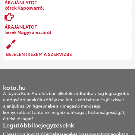
ÁRAJÁNLATOT
kérek Kaposvárról
ÁRAJÁNLATOT
kérek Nagykanizsáról
BEJELENTKEZEM A SZERVIZBE
koto.hu
A Toyota Koto Autóházban elköteleződtünk a világ legnagyobb
autógyártójának filozófiája mellett, ezért bátran és jó szívvel
ajánljuk az Ön figyelmébe a kimagasló minőségű
környezetbarát autóink megbízhatóságát, biztonságosságát,
értékállóságát!
Legutóbbi bejegyzéseink
Olvasson a Toyotáról érdekességeket, hasznos információkat a