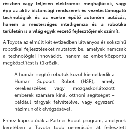
részben vagy teljesen elektromos meghajtások, vagy
épp az aktív biztonsági rendszerek és vezetéstámogató
technológiák és az ezekre épülő autonóm autózás,
hanem a mesterséges intelligencia és a robotika
területén is a világ egyik vezető fejlesztőjének számít.
A Toyota az elmúlt két évtizedben látványos és sokszínű
robotikai fejlesztéseket mutatott be, amelyek nemcsak
a technológiai innovációt, hanem az emberközpontú
megközelítést is tükrözik.
A humán segítő robotok közül kiemelkedik a
Human Support Robot (HSR), amely
kerekesszékes vagy mozgáskorlátozott
emberek számára kínál otthoni segítséget –
például tárgyak felvételével vagy egyszerű
házimunkák elvégzésével.
Ehhez kapcsolódik a Partner Robot program, amelynek
keretében a Toyota több generáción át fejlesztett