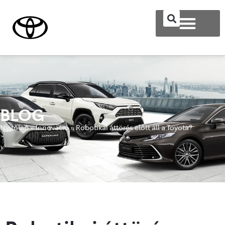
BLOG
Nyitólap
»
Innováció
»
Robotikai áttörés előtt áll a Toyota?