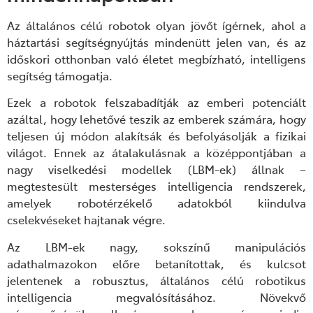
Az általános célú robotok olyan jövőt ígérnek, ahol a
háztartási segítségnyújtás mindenütt jelen van, és az
időskori otthonban való életet megbízható, intelligens
segítség támogatja.
Ezek a robotok felszabadítják az emberi potenciált
azáltal, hogy lehetővé teszik az emberek számára, hogy
teljesen új módon alakítsák és befolyásolják a fizikai
világot. Ennek az átalakulásnak a középpontjában a
nagy viselkedési modellek (LBM-ek) állnak –
megtestesült mesterséges intelligencia rendszerek,
amelyek robotérzékelő adatokból kiindulva
cselekvéseket hajtanak végre.
Az LBM-ek nagy, sokszínű manipulációs
adathalmazokon előre betanítottak, és kulcsot
jelentenek a robusztus, általános célú robotikus
intelligencia megvalósításához. Növekvő