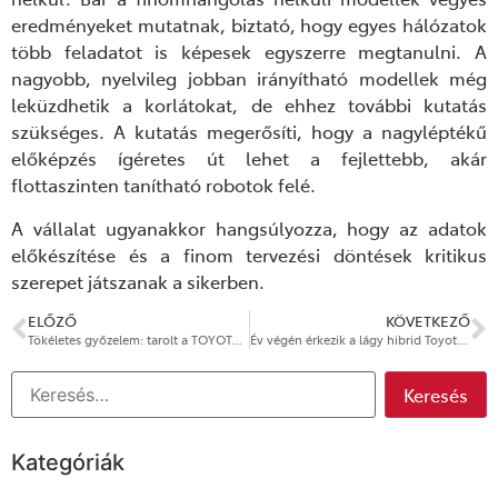
eredményeket mutatnak, biztató, hogy egyes hálózatok
több feladatot is képesek egyszerre megtanulni. A
nagyobb, nyelvileg jobban irányítható modellek még
leküzdhetik a korlátokat, de ehhez további kutatás
szükséges. A kutatás megerősíti, hogy a nagyléptékű
előképzés ígéretes út lehet a fejlettebb, akár
flottaszinten tanítható robotok felé.
A vállalat ugyanakkor hangsúlyozza, hogy az adatok
előkészítése és a finom tervezési döntések kritikus
szerepet játszanak a sikerben.
ELŐZŐ
KÖVETKEZŐ
Tökéletes győzelem: tarolt a TOYOTA GAZOO Racing a Finn Ralin
Év végén érkezik a lágy hibrid Toyota Land Cruiser
Kategóriák