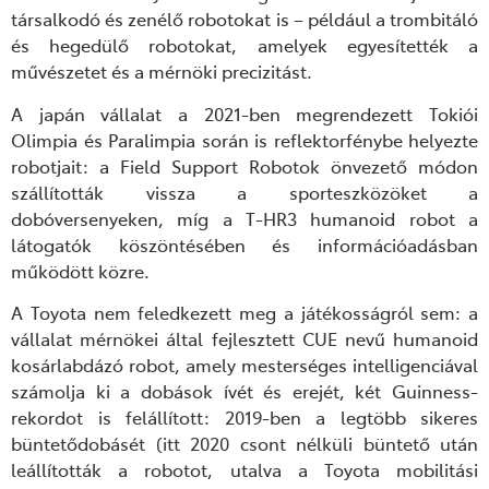
társalkodó és zenélő robotokat is – például a trombitáló
és hegedülő robotokat, amelyek egyesítették a
művészetet és a mérnöki precizitást.
A japán vállalat a 2021-ben megrendezett Tokiói
Olimpia és Paralimpia során is reflektorfénybe helyezte
robotjait: a Field Support Robotok önvezető módon
szállították vissza a sporteszközöket a
dobóversenyeken, míg a T-HR3 humanoid robot a
látogatók köszöntésében és információadásban
működött közre.
A Toyota nem feledkezett meg a játékosságról sem: a
vállalat mérnökei által fejlesztett CUE nevű humanoid
kosárlabdázó robot, amely mesterséges intelligenciával
számolja ki a dobások ívét és erejét, két Guinness-
rekordot is felállított: 2019-ben a legtöbb sikeres
büntetődobásét (itt 2020 csont nélküli büntető után
leállították a robotot, utalva a Toyota mobilitási