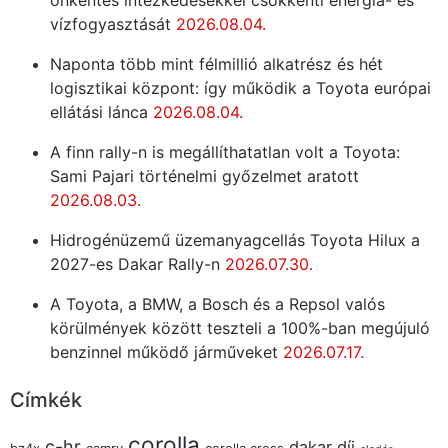
önkéntes intézkedésekkel csökkenti energia- és
vízfogyasztását
2026.08.04.
Naponta több mint félmillió alkatrész és hét
logisztikai központ: így működik a Toyota európai
ellátási lánca
2026.08.04.
A finn rally-n is megállíthatatlan volt a Toyota:
Sami Pajari történelmi győzelmet aratott
2026.08.03.
Hidrogénüzemű üzemanyagcellás Toyota Hilux a
2027-es Dakar Rally-n
2026.07.30.
A Toyota, a BMW, a Bosch és a Repsol valós
körülmények között teszteli a 100%-ban megújuló
benzinnel működő járműveket
2026.07.17.
Címkék
corolla
c-hr
dakar
díj