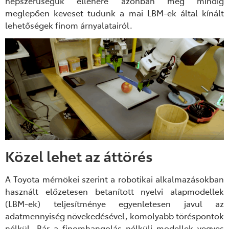
népszerűségük ellenére azonban még mindig
meglepően keveset tudunk a mai LBM-ek által kínált
lehetőségek finom árnyalatairól.
Közel lehet az áttörés
A Toyota mérnökei szerint a robotikai alkalmazásokban
használt előzetesen betanított nyelvi alapmodellek
(LBM-ek) teljesítménye egyenletesen javul az
adatmennyiség növekedésével, komolyabb töréspontok
nélkül. Bár a finomhangolás nélküli modellek vegyes