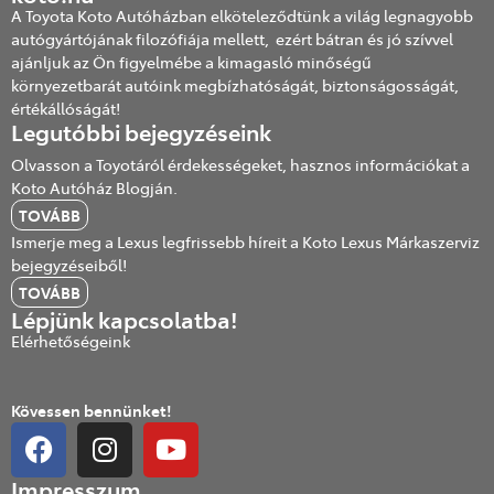
A Toyota Koto Autóházban elköteleződtünk a világ legnagyobb
autógyártójának filozófiája mellett, ezért bátran és jó szívvel
ajánljuk az Ön figyelmébe a kimagasló minőségű
környezetbarát autóink megbízhatóságát, biztonságosságát,
értékállóságát!
Legutóbbi bejegyzéseink
Olvasson a Toyotáról érdekességeket, hasznos információkat a
Koto Autóház Blogján.
TOVÁBB
Ismerje meg a Lexus legfrissebb híreit a Koto Lexus Márkaszerviz
bejegyzéseiből!
TOVÁBB
Lépjünk kapcsolatba!
Elérhetőségeink
Kövessen bennünket!
Impresszum