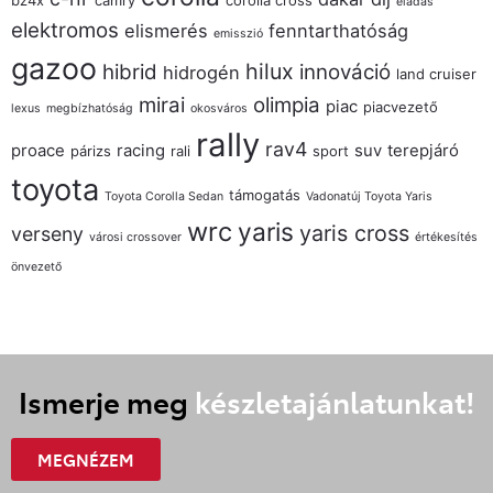
bz4x
camry
corolla cross
eladás
elektromos
elismerés
fenntarthatóság
emisszió
gazoo
hilux
hibrid
innováció
hidrogén
land cruiser
mirai
olimpia
piac
piacvezető
lexus
megbízhatóság
okosváros
rally
rav4
proace
racing
suv
terepjáró
párizs
rali
sport
toyota
támogatás
Toyota Corolla Sedan
Vadonatúj Toyota Yaris
wrc
yaris
yaris cross
verseny
városi crossover
értékesítés
önvezető
Ismerje meg
készletajánlatunkat!
MEGNÉZEM