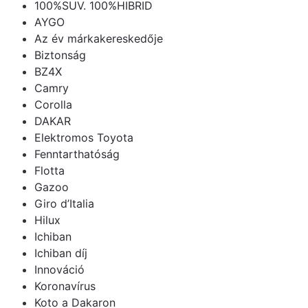
100%SUV. 100%HIBRID
AYGO
Az év márkakereskedője
Biztonság
BZ4X
Camry
Corolla
DAKAR
Elektromos Toyota
Fenntarthatóság
Flotta
Gazoo
Giro d’Italia
Hilux
Ichiban
Ichiban díj
Innováció
Koronavírus
Koto a Dakaron