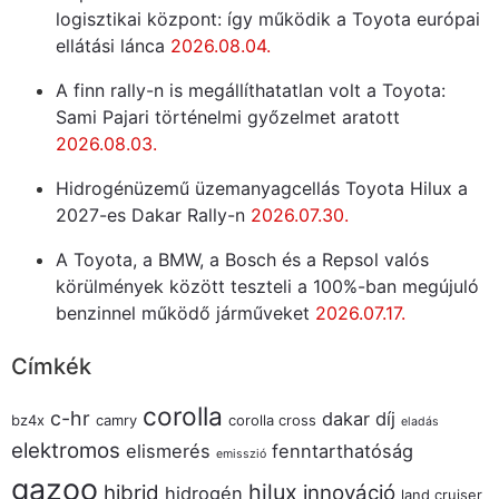
logisztikai központ: így működik a Toyota európai
ellátási lánca
2026.08.04.
A finn rally-n is megállíthatatlan volt a Toyota:
Sami Pajari történelmi győzelmet aratott
2026.08.03.
Hidrogénüzemű üzemanyagcellás Toyota Hilux a
2027-es Dakar Rally-n
2026.07.30.
A Toyota, a BMW, a Bosch és a Repsol valós
körülmények között teszteli a 100%-ban megújuló
benzinnel működő járműveket
2026.07.17.
Címkék
corolla
c-hr
dakar
díj
bz4x
camry
corolla cross
eladás
elektromos
elismerés
fenntarthatóság
emisszió
gazoo
hilux
hibrid
innováció
hidrogén
land cruiser