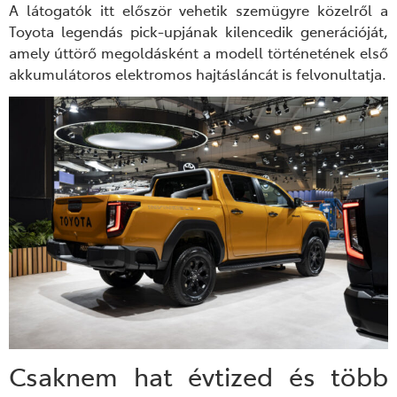
A látogatók itt először vehetik szemügyre közelről a
Toyota legendás pick-upjának kilencedik generációját,
amely úttörő megoldásként a modell történetének első
akkumulátoros elektromos hajtásláncát is felvonultatja.
Csaknem hat évtized és több