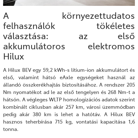
A környezettudatos
felhasználók tökéletes
választása: az első
akkumulátoros elektromos
Hilux
A Hilux BEV egy 59,2 kWh-s lítium-ion akkumulátort és
első, valamint hátsó eAxle egységeket használ az
állandó összkerékhajtás biztosításához. A rendszer 205
Nm nyomatékot ad le az első tengelyen és 268 Nm-t a
hátsón. A végleges WLTP homologizációs adatok szerint
kombinált ciklusban akár 257 km, városi üzemmódban
pedig akár 380 km is lehet a hatótáv. A Hilux BEV
hasznos teherbírása 715 kg, vontatási kapacitása 1,6
tonna.