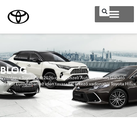
BLOG
Nyitólap
»
Toyota
»
A 2026-os Brüsszeli Autószalonon látható
először Európában az idén tavasszal érkező vadonatúj Toyota Hilux