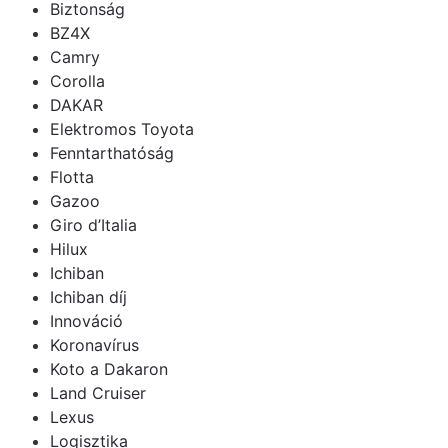
Biztonság
BZ4X
Camry
Corolla
DAKAR
Elektromos Toyota
Fenntarthatóság
Flotta
Gazoo
Giro d’Italia
Hilux
Ichiban
Ichiban díj
Innováció
Koronavírus
Koto a Dakaron
Land Cruiser
Lexus
Logisztika