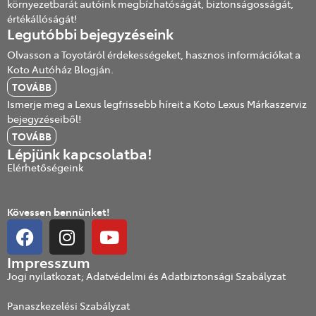
környezetbarát autóink megbízhatóságát, biztonságosságát,
értékállóságát!
Legutóbbi bejegyzéseink
Olvasson a Toyotáról érdekességeket, hasznos információkat a
Koto Autóház Blogján.
TOVÁBB
Ismerje meg a Lexus legfrissebb híreit a Koto Lexus Márkaszerviz
bejegyzéseiből!
TOVÁBB
Lépjünk kapcsolatba!
Elérhetőségeink
Kövessen bennünket!
Impresszum
Jogi nyilatkozat; Adatvédelmi és Adatbiztonsági Szabályzat
Panaszkezelési Szabályzat