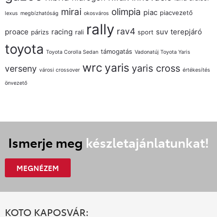
mirai
olimpia
piac
piacvezető
lexus
megbízhatóság
okosváros
rally
rav4
proace
racing
suv
terepjáró
párizs
rali
sport
toyota
támogatás
Toyota Corolla Sedan
Vadonatúj Toyota Yaris
wrc
yaris
yaris cross
verseny
városi crossover
értékesítés
önvezető
Ismerje meg
készletajánlatunkat!
MEGNÉZEM
KOTO KAPOSVÁR: