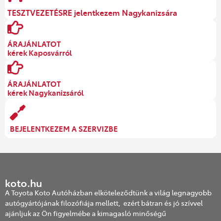
TESZTVEZETÉSRE jelentkezem Nagykanizsára
ÁRAJÁNLATOT
kérek Kaposvárról
ÁRAJÁNLATOT
kérek Nagykanizsáról
BEJELENTKEZEM A SZERVIZBE
koto.hu
A Toyota Koto Autóházban elköteleződtünk a világ legnagyobb
autógyártójának filozófiája mellett, ezért bátran és jó szívvel
ajánljuk az Ön figyelmébe a kimagasló minőségű