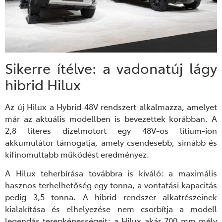
Sikerre ítélve: a vadonatúj lágy
hibrid Hilux
Az új Hilux a Hybrid 48V rendszert alkalmazza, amelyet
már az aktuális modellben is bevezettek korábban. A
2,8 literes dízelmotort egy 48V-os lítium-ion
akkumulátor támogatja, amely csendesebb, simább és
kifinomultabb működést eredményez.
A Hilux teherbírása továbbra is kiváló: a maximális
hasznos terhelhetőség egy tonna, a vontatási kapacitás
pedig 3,5 tonna. A hibrid rendszer alkatrészeinek
kialakítása és elhelyezése nem csorbítja a modell
legendás terepképességeit: a Hilux akár 700 mm mély