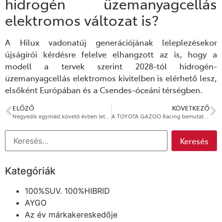
hidrogén üzemanyagcellás
elektromos változat is?
A Hilux vadonatúj generációjának leleplezésekor
újságírói kérdésre felelve elhangzott az is, hogy a
modell a tervek szerint 2028-tól hidrogén-
üzemanyagcellás elektromos kivitelben is elérhető lesz,
elsőként Európában és a Csendes-óceáni térségben.
ELŐZŐ
KÖVETKEZŐ
Negyedik egymást követő évben lett a magyarok kedvenc autómárkája a Toyota
A TOYOTA GAZOO Racing bemutatta a GR Yaris MORIZO RR-t
Kategóriák
100%SUV. 100%HIBRID
AYGO
Az év márkakereskedője