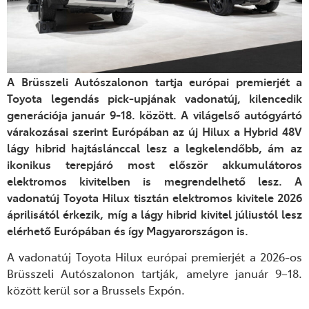
A Brüsszeli Autószalonon tartja európai premierjét a
Toyota legendás pick-upjának vadonatúj, kilencedik
generációja január 9-18. között.
A világelső autógyártó
várakozásai szerint Európában az új Hilux a Hybrid 48V
lágy hibrid hajtáslánccal lesz a legkelendőbb, ám az
ikonikus terepjáró most először akkumulátoros
elektromos kivitelben is megrendelhető lesz. A
vadonatúj Toyota Hilux tisztán elektromos kivitele 2026
áprilisától érkezik, míg a lágy hibrid kivitel júliustól lesz
elérhető Európában és így Magyarországon is.
A vadonatúj Toyota Hilux európai premierjét a 2026-os
Brüsszeli Autószalonon tartják, amelyre január 9–18.
között kerül sor a Brussels Expón.