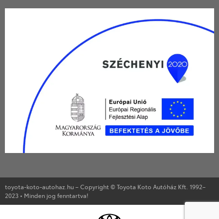
toyota-koto-autohaz.hu – Copyright © Toyota Koto Autóház Kft. 1992–
2023 • Minden jog fenntartva!