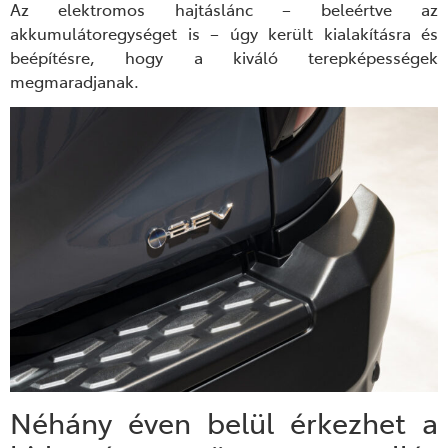
Az elektromos hajtáslánc – beleértve az
akkumulátoregységet is – úgy került kialakításra és
beépítésre, hogy a kiváló terepképességek
megmaradjanak.
Néhány éven belül érkezhet a