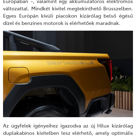
Európában –, valamint egy akkumulátoros elektromos
változattal. Mindkét kivitel megtekinthető Brüsszelben.
Egyes Európán kívüli piacokon kizárólag belső égésű
dízel és benzines motorok is elérhetőek maradnak.
Az ügyfelek igényeihez igazodva az új Hilux kizárólag
duplakabinos kivitelben lesz elérhető, amely optimális