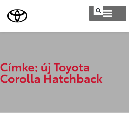
Címke: új Toyota
Corolla Hatchback