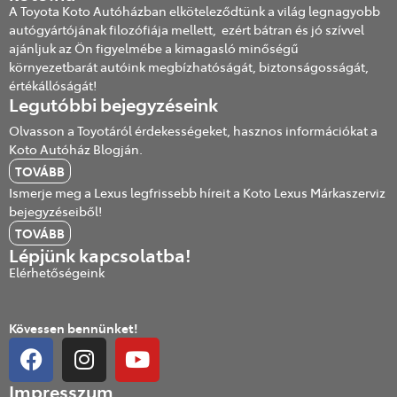
A Toyota Koto Autóházban elköteleződtünk a világ legnagyobb
autógyártójának filozófiája mellett, ezért bátran és jó szívvel
ajánljuk az Ön figyelmébe a kimagasló minőségű
környezetbarát autóink megbízhatóságát, biztonságosságát,
értékállóságát!
Legutóbbi bejegyzéseink
Olvasson a Toyotáról érdekességeket, hasznos információkat a
Koto Autóház Blogján.
TOVÁBB
Ismerje meg a Lexus legfrissebb híreit a Koto Lexus Márkaszerviz
bejegyzéseiből!
TOVÁBB
Lépjünk kapcsolatba!
Elérhetőségeink
Kövessen bennünket!
Impresszum