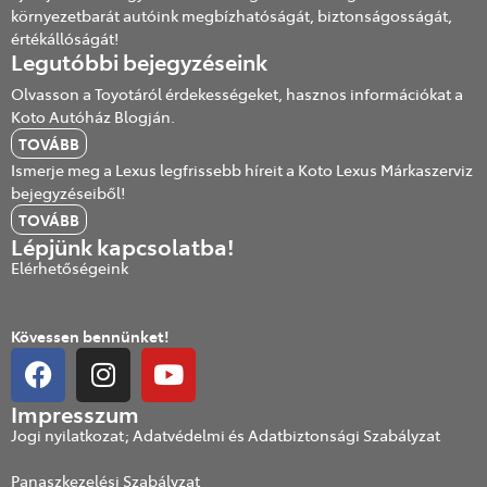
környezetbarát autóink megbízhatóságát, biztonságosságát,
értékállóságát!
Legutóbbi bejegyzéseink
Olvasson a Toyotáról érdekességeket, hasznos információkat a
Koto Autóház Blogján.
TOVÁBB
Ismerje meg a Lexus legfrissebb híreit a Koto Lexus Márkaszerviz
bejegyzéseiből!
TOVÁBB
Lépjünk kapcsolatba!
Elérhetőségeink
Kövessen bennünket!
Impresszum
Jogi nyilatkozat; Adatvédelmi és Adatbiztonsági Szabályzat
Panaszkezelési Szabályzat