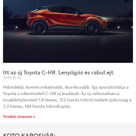
Itt az új Toyota C-HR. Lenyűgöz és rabul ejt.
2019.10.03.
Hibridebb, kommunikatívabb, ikonikusabb. Így aposztrofálja a
Toyota a sikermodell C-HR új kiadását. Az új változatban a
továbbfejlesztett 1,8 literes, 122 lóerős hibrid mellett újdonság a
2,0 literes, 184 lóerős hibridhajtás.
Tovább olvasom »
KOTO KAPOSVÁR: