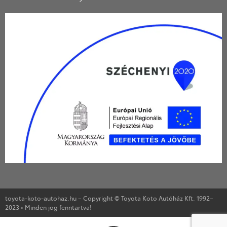
toyota-koto-autohaz.hu – Copyright © Toyota Koto Autóház Kft. 1992–
2023 • Minden jog fenntartva!