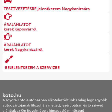
TESZTVEZETÉSRE jelentkezem Nagykanizsára
ÁRAJÁNLATOT
kérek Kaposvárról
ÁRAJÁNLATOT
kérek Nagykanizsáról
BEJELENTKEZEM A SZERVIZBE
koto.hu
A Toyota Koto Autóházban elköteleződtünk a világ legnagyobb
autógyártójának filozófiája mellett, ezért bátran és jó szívvel
ajánljuk az Ön figyelmébe a kimagasló minőségű