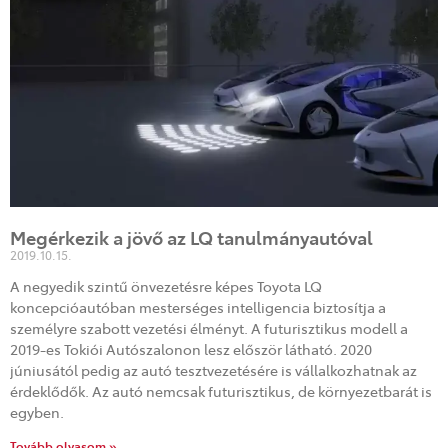
Megérkezik a jövő az LQ tanulmányautóval
2019.10.15.
A negyedik szintű önvezetésre képes Toyota LQ
koncepcióautóban mesterséges intelligencia biztosítja a
személyre szabott vezetési élményt. A futurisztikus modell a
2019-es Tokiói Autószalonon lesz először látható. 2020
júniusától pedig az autó tesztvezetésére is vállalkozhatnak az
érdeklődők. Az autó nemcsak futurisztikus, de környezetbarát is
egyben.
Tovább olvasom »