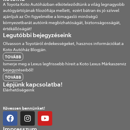
A Toyota Koto Autóházban elköteleződtünk a világ legnagyobb
autógyártójának filozófiája mellett, ezért bátran és jó szívvel
ajánljuk az Ön figyelmébe a kimagasló minőségű
környezetbarát autóink megbízhatóságát, biztonságosságát,
értékállóságát!
Legutóbbi bejegyzéseink
Olvasson a Toyotáról érdekességeket, hasznos információkat a
Koto Autóház Blogján.
TOVÁBB
Ismerje meg a Lexus legfrissebb híreit a Koto Lexus Márkaszerviz
bejegyzéseiből!
TOVÁBB
Lépjünk kapcsolatba!
Elérhetőségeink
Kövessen bennünket!
Impresszum