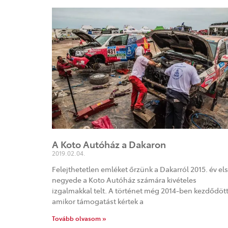
A Koto Autóház a Dakaron
2019.02.04.
Felejthetetlen emléket őrzünk a Dakarról 2015. év el
negyede a Koto Autóház számára kivételes
izgalmakkal telt. A történet még 2014-ben kezdődött
amikor támogatást kértek a
Tovább olvasom »