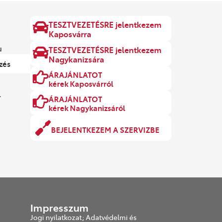
TESZTVEZETÉSRE jelentkezem
Kaposvárra
u
TESZTVEZETÉSRE jelentkezem
Nagykanizsára
zés
ÁRAJÁNLATOT
kérek Kaposvárról
.
ÁRAJÁNLATOT
kérek Nagykanizsáról
BEJELENTKEZEM A SZERVIZBE
Impresszum
Jogi nyilatkozat; Adatvédelmi és