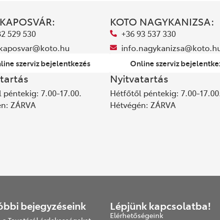
 KAPOSVÁR:
KOTO NAGYKANIZSA:
82 529 530
+36 93 537 330
.kaposvar@koto.hu
info.nagykanizsa@koto.h
line szerviz bejelentkezés
Online szerviz bejelentke
tartás
Nyitvatartás
 péntekig: 7.00-17.00.
Hétfőtől péntekig: 7.00-17.00
én: ZÁRVA
Hétvégén: ZÁRVA
óbbi bejegyzéseink
Lépjünk kapcsolatba!
Elérhetőségeink
 a Toyotáról érdekességeket,