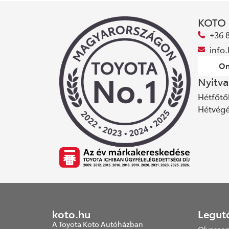
KOTO
+36 
info
On
Nyitva
Hétfőtől
Hétvég
koto.hu
Legut
A Toyota Koto Autóházban
Olvasson