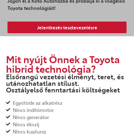
Jöjjön el a Koto Autóházba és próbálja ki
a világelső
Toyota technológiáit!
Jelentkezés tesztevezetésre
Mit nyújt Önnek a Toyota
hibrid technológia?
Elsőrangú vezetési élményt, teret, és
utánozhatatlan stílust.
Osztályelső fenntartási költségeket
Egyötöde az alkatrész
Nincs indítómotor
Nincs generátor
Nincs ékszíj
Nincs kuplung