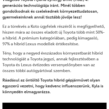
generációs technológiája iránt.
Minél többen
gondolkodnak és cselekednek környezettudatosan,
gyermekeinknek annál tisztább jövője lesz!
Ez a törekvés a Koto ügyfelek részéről is megfigyelhető,
hiszen mára az összes eladott új Toyota több mint 50%-
a hibrid. A prémium kategóriában, pedig kimagasló,
97% a hibrid Lexus modellek értékesítése.
Tény, hogy a negyed évszázados környezetbarát hibrid
technológiát a Toyota jegyzi, annak fejlesztésében a
Toyota és Lexus évtizedes versenyelőnyben van az
összes többi autógyártóval szemben.
Ráadásul az öntöltő Toyota hibrid gépjárművet olyan
egyszerű vezetni, hogy k
edvenc influenszerünk, Kyla
is
könnyedén elmagyarázza.